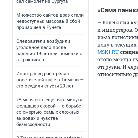
сел самолет из Сургута
«Сама паника
Множество сайтов враз стали
недоступны: массовый сбой
— Колебания кур
произошел в Рунете
и импортеров. 
из-за логистики
Следователи возбудили
цену в текущих
уголовное дело после
MSK1.RU
специа
падения 19-летней тюменки с
около месяца пу
аттракциона
отгрузки. И чер
Иностранец расстрелял
относительно д
посетителей кафе в Тюмени —
его осудили спустя 20 лет
«У меня есть еще пять минут»:
фельдшер скорой — о борьбе
со смертью, самых сложных
вызовах и чувстве
безысходности