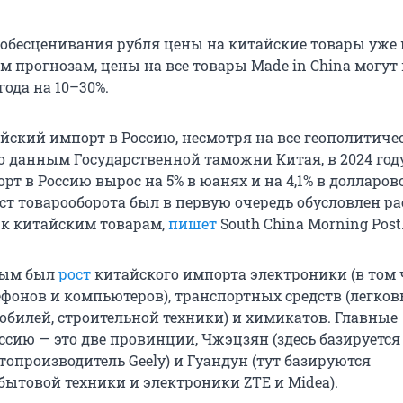
е обесценивания рубля цены на китайские товары уже
м прогнозам, цены на все товары Made in China могут
года на 10–30%.
йский импорт в Россию, несмотря на все геополитиче
По данным Государственной таможни Китая, в 2024 год
т в Россию вырос на 5% в юанях и на 4,1% в долларов
ост товарооборота был в первую очередь обусловлен 
 к китайским товарам,
пишет
South China Morning Post
ным был
рост
китайского импорта электроники (в том 
фонов и компьютеров), транспортных средств (легков
обилей, строительной техники) и химикатов. Главные
ссию — это две провинции, Чжэцзян (здесь базируется
опроизводитель Geely) и Гуандун (тут базируются
бытовой техники и электроники ZTE и Midea).