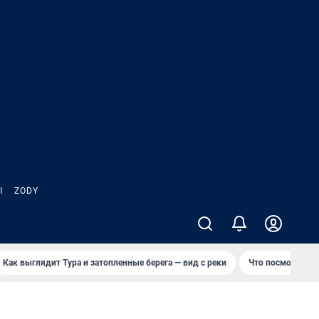
Ы
ZODY
Как выглядит Тура и затопленные берега — вид с реки
Что посмотреть 