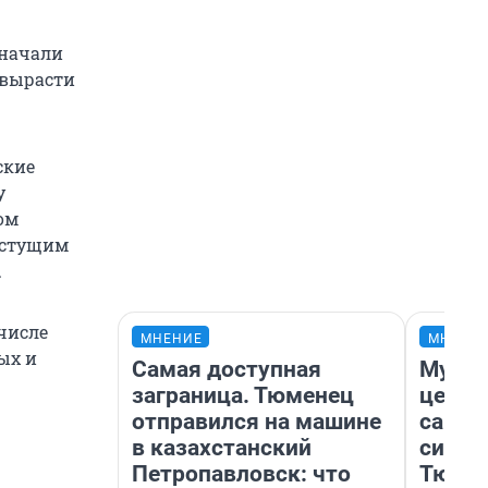
 начали
 вырасти
ские
у
ом
растущим
.
числе
МНЕНИЕ
МНЕНИ
ых и
Самая доступная
Музей
заграница. Тюменец
церко
отправился на машине
самоц
в казахстанский
симво
Петропавловск: что
Тюмен