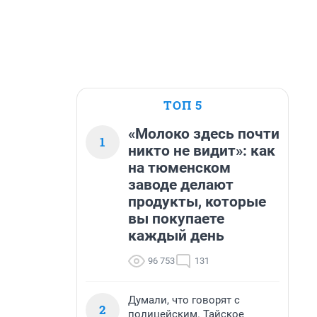
ТОП 5
«Молоко здесь почти
1
никто не видит»: как
на тюменском
заводе делают
продукты, которые
вы покупаете
каждый день
96 753
131
Думали, что говорят с
2
полицейским. Тайское