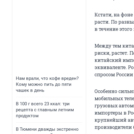
Кстати, на фон
расти. По разны
в течение этого 
Между тем кита
риски, растет. 
китайский импор
эквиваленте. Р
спросом России
Нам врали, что кофе вреден?
Кому можно пить до пяти
чашек в день
Особенно силь
мобильных теле
В 100 г всего 23 ккал: три
грузовых автом
рецепта с главным летним
импортеры в Ро
продуктом
крупнейший авт
производители 
В Тюмени дважды экстренно