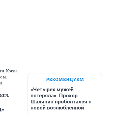
в. Когда
ом,
РЕКОМЕНДУЕМ
на
«Четырех мужей
ники.
потеряла»: Прохор
Шаляпин проболтался о
новой возлюбленной
ц»