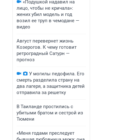
«Подушкой надавил на
лицо, чтобы не кричала»:
жених убил модель и год
возил ее труп в чемодане —
видео
Август перевернет жизнь
Козерогов. К чему готовит
ретроградный Сатурн —
прогноз
У могилы педофила. Его
смерть разделила страну на
два лагеря, а защитника детей
отправила за решетку
В Таиланде простились с
убитыми братом и сестрой из
Тюмени
«Меня годами преследует
бывшая любовница мужа: она