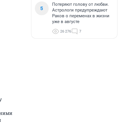
Потеряют голову от любви.
5
Астрологи предупреждают
Раков о переменах в жизни
уже в августе
26 276
7
у
дними
ч