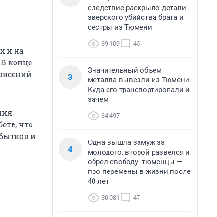
следствие раскрыло детали
зверского убийства брата и
сестры из Тюмени
39 109
45
х и на
 В конце
Значительный объем
трясений
3
металла вывезли из Тюмени.
Куда его транспортировали и
зачем
ния
34 497
еть, что
убытков и
Одна вышла замуж за
4
молодого, второй развелся и
обрел свободу: тюменцы —
про перемены в жизни после
40 лет
30 081
47