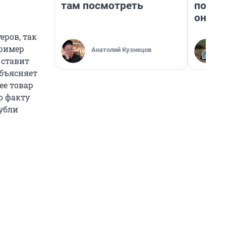
там посмотреть
поеха
они т
еров, так
пример
Анатолий Кузнецов
 ставит
объясняет
лее товар
о факту
рубли