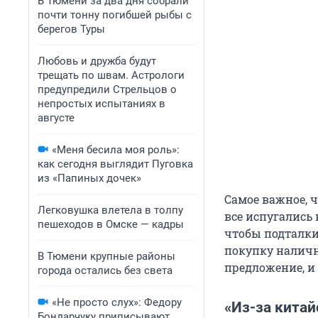
В Тюмени за два дня собрали
почти тонну погибшей рыбы с
берегов Туры
Любовь и дружба будут
трещать по швам. Астрологи
предупредили Стрельцов о
непростых испытаниях в
августе
«Меня бесила моя роль»:
как сегодня выглядит Пуговка
из «Папиных дочек»
Самое важное, 
Легковушка влетела в толпу
все испугались 
пешеходов в Омске — кадры
чтобы подталки
покупку наличн
В Тюмени крупные районы
предложение, и 
города остались без света
«Не просто слух»: Федору
«Из-за китай
Бондарчуку приписывают