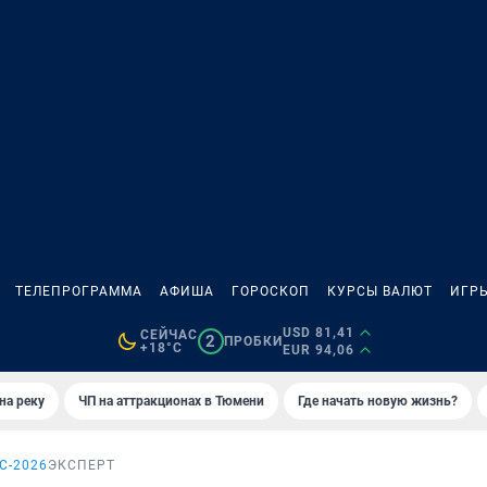
ТЕЛЕПРОГРАММА
АФИША
ГОРОСКОП
КУРСЫ ВАЛЮТ
ИГР
USD 81,41
СЕЙЧАС
2
ПРОБКИ
+18°C
EUR 94,06
на реку
ЧП на аттракционах в Тюмени
Где начать новую жизнь?
С-2026
ЭКСПЕРТ