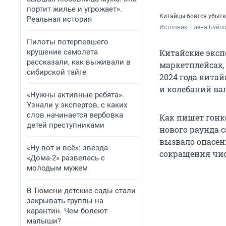
портит жилье и угрожает».
Китайцы боятся убытк
Реальная история
Источник: 
Елена Буйв
Пилоты потерпевшего
крушение самолета
Китайские эксп
рассказали, как выживали в
маркетплейсах,
сибирской тайге
2024 года кита
и колебаний ва
«Нужны активные ребята».
Узнали у экспертов, с каких
слов начинается вербовка
Как пишет гонко
детей преступниками
нового раунда с
вызвало опасен
«Ну вот и всё»: звезда
сокращения чис
«Дома-2» развелась с
молодым мужем
В Тюмени детские сады стали
закрывать группы на
карантин. Чем болеют
малыши?