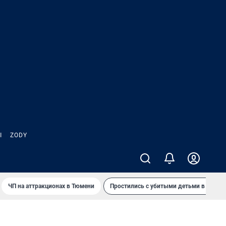
Ы
ZODY
ЧП на аттракционах в Тюмени
Простились с убитыми детьми в Таила