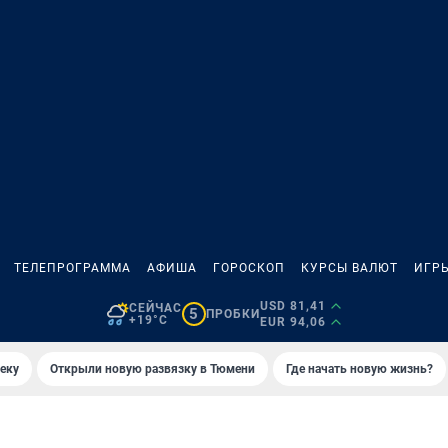
ТЕЛЕПРОГРАММА
АФИША
ГОРОСКОП
КУРСЫ ВАЛЮТ
ИГР
USD 81,41
СЕЙЧАС
5
ПРОБКИ
+19°C
EUR 94,06
еку
Открыли новую развязку в Тюмени
Где начать новую жизнь?