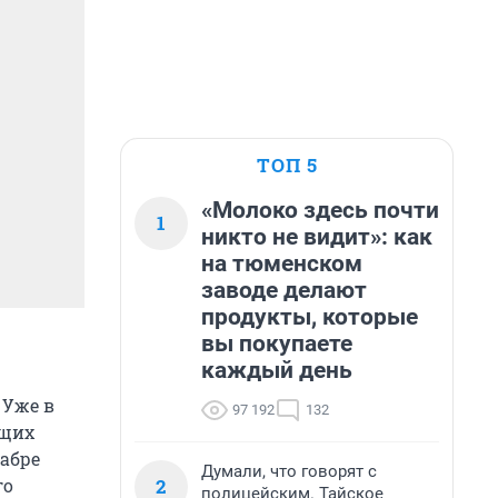
ТОП 5
«Молоко здесь почти
1
никто не видит»: как
на тюменском
заводе делают
продукты, которые
вы покупаете
каждый день
 Уже в
97 192
132
ущих
кабре
Думали, что говорят с
2
го
полицейским. Тайское