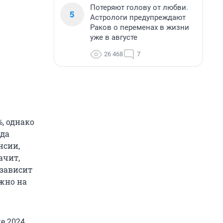
Потеряют голову от любви.
5
Астрологи предупреждают
Раков о переменах в жизни
уже в августе
26 468
7
, однако
ода
нсии,
ачит,
 зависит
жно на
е 2024