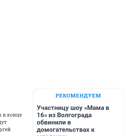
РЕКОМЕНДУЕМ
Участницу шоу «Мама в
16» из Волгограда
ы в конце
обвинили в
дут
домогательствах к
ргей