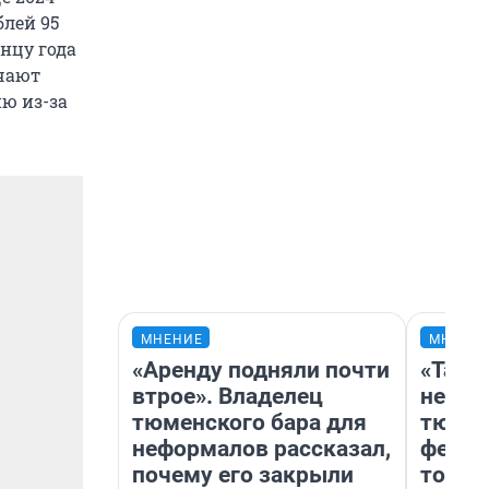
блей 95
онцу года
учают
ию из-за
МНЕНИЕ
МНЕНИ
«Аренду подняли почти
«Тако
втрое». Владелец
не вид
тюменского бара для
тюмен
неформалов рассказал,
фести
почему его закрыли
топли