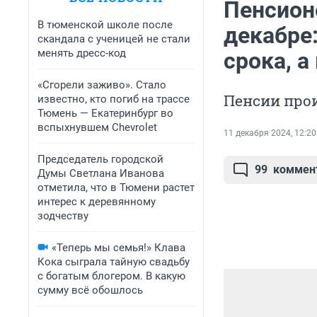
Пенсион
В тюменской школе после
декабре
скандала с ученицей не стали
менять дресс-код
срока, 
«Сгорели заживо». Стало
Пенсии прои
известно, кто погиб на трассе
Тюмень — Екатеринбург во
вспыхнувшем Chevrolet
11 декабря 2024, 12:20
Председатель городской
99
коммен
Думы Светлана Иванова
отметила, что в Тюмени растет
интерес к деревянному
зодчеству
«Теперь мы семья!» Клава
Кока сыграла тайную свадьбу
с богатым блогером. В какую
сумму всё обошлось