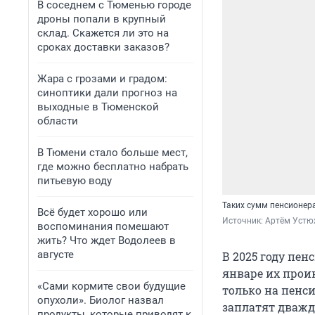
В соседнем с Тюменью городе
дроны попали в крупный
склад. Скажется ли это на
сроках доставки заказов?
Жара с грозами и градом:
синоптики дали прогноз на
выходные в Тюменской
области
В Тюмени стало больше мест,
где можно бесплатно набрать
питьевую воду
Таких сумм пенсионер
Всё будет хорошо или
Источник: 
Артём Устю
воспоминания помешают
жить? Что ждет Водолеев в
августе
В 2025 году пе
январе их прои
«Сами кормите свои будущие
только на пенси
опухоли». Биолог назвал
заплатят дважд
продукты, которые приводят к