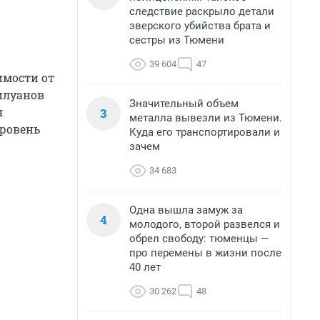
следствие раскрыло детали
зверского убийства брата и
сестры из Тюмени
39 604
47
имости от
Силуанов
Значительный объем
я
3
металла вывезли из Тюмени.
 уровень
Куда его транспортировали и
зачем
34 683
Одна вышла замуж за
4
молодого, второй развелся и
обрел свободу: тюменцы —
про перемены в жизни после
40 лет
30 262
48