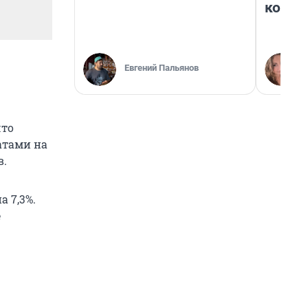
колон
Евгений Пальянов
что
атами на
в.
 7,3%.
е