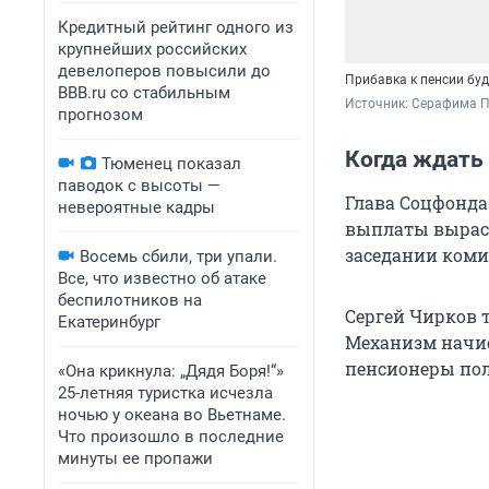
Кредитный рейтинг одного из
крупнейших российских
девелоперов повысили до
Прибавка к пенсии бу
BBB.ru со стабильным
Источник: 
Серафима П
прогнозом
Когда ждать
Тюменец показал
паводок с высоты —
Глава Соцфонда
невероятные кадры
выплаты выраст
заседании коми
Восемь сбили, три упали.
Все, что известно об атаке
беспилотников на
Сергей Чирков т
Екатеринбург
Механизм начис
пенсионеры пол
«Она крикнула: „Дядя Боря!“»
25-летняя туристка исчезла
ночью у океана во Вьетнаме.
Что произошло в последние
минуты ее пропажи