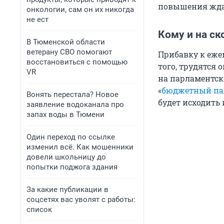
повышения ждат
онкологии, сам он их никогда
не ест
Кому и на ск
В Тюменской области
ветерану СВО помогают
Прибавку к еже
восстановиться с помощью
того, трудятся 
VR
на парламентск
«
бюджетный па
Вонять перестала? Новое
будет исходить 
заявление водоканала про
запах воды в Тюмени
Один переход по ссылке
изменил всё. Как мошенники
довели школьницу до
попытки поджога здания
За какие публикации в
соцсетях вас уволят с работы:
список