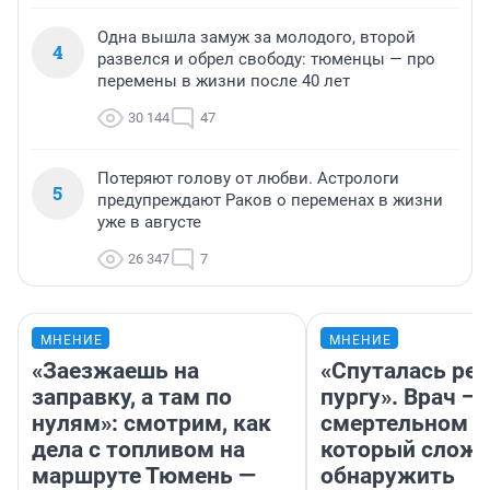
Одна вышла замуж за молодого, второй
4
развелся и обрел свободу: тюменцы — про
перемены в жизни после 40 лет
30 144
47
Потеряют голову от любви. Астрологи
5
предупреждают Раков о переменах в жизни
уже в августе
26 347
7
МНЕНИЕ
МНЕНИЕ
«Заезжаешь на
«Спуталась реч
заправку, а там по
пургу». Врач — 
нулям»: смотрим, как
смертельном д
дела с топливом на
который слож
маршруте Тюмень —
обнаружить