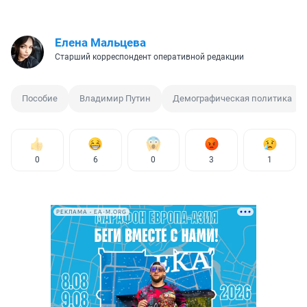
Елена Мальцева
Старший корреспондент оперативной редакции
Пособие
Владимир Путин
Демографическая политика
0
6
0
3
1
РЕКЛАМА • EA-M.ORG