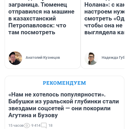
заграница. Тюменец
Нолана»: с как
отправился на машине
настроем нужн
в казахстанский
смотреть «Оди
Петропавловск: что
чтобы она не
там посмотреть
выглядела как
Анатолий Кузнецов
Надежда Губар
РЕКОМЕНДУЕМ
«Нам не хотелось популярности».
Бабушки из уральской глубинки стали
звездами соцсетей — они покорили
Агутина и Бузову
15 часов
9 414
18