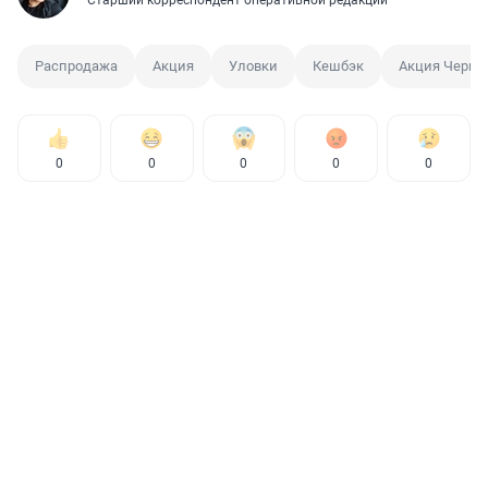
Старший корреспондент оперативной редакции
Распродажа
Акция
Уловки
Кешбэк
Акция Черна
0
0
0
0
0