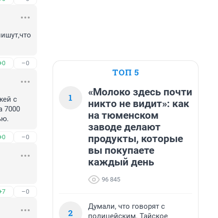
ишут,что 
+0
–0
ТОП 5
«Молоко здесь почти
1
ей с 
никто не видит»: как
 7000 
на тюменском
ью.
заводе делают
продукты, которые
+0
–0
вы покупаете
каждый день
96 845
+7
–0
Думали, что говорят с
2
полицейским. Тайское