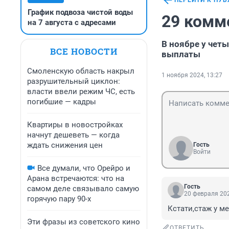
ПЕРЕЙТИ К ПУ
График подвоза чистой воды
29 комм
на 7 августа с адресами
В ноябре у чет
ВСЕ НОВОСТИ
выплаты
Смоленскую область накрыл
1 ноября 2024, 13:27
разрушительный циклон:
власти ввели режим ЧС, есть
погибшие — кадры
Квартиры в новостройках
начнут дешеветь — когда
ждать снижения цен
Гость
Войти
Все думали, что Орейро и
Арана встречаются: что на
Гость
самом деле связывало самую
20 февраля 202
горячую пару 90-х
Кстати,стаж у м
Эти фразы из советского кино
ОТВЕТИТЬ