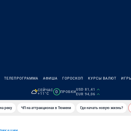
ТЕЛЕПРОГРАММА
АФИША
ГОРОСКОП
КУРСЫ ВАЛЮТ
ИГР
USD 81,41
СЕЙЧАС
0
ПРОБКИ
+11°C
EUR 94,06
на реку
ЧП на аттракционах в Тюмени
Где начать новую жизнь?