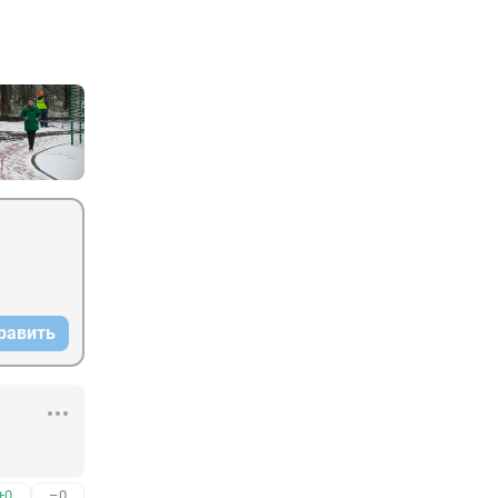
равить
+0
–0