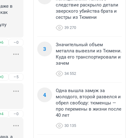
следствие раскрыло детали
аже в 
зверского убийства брата и
как 
сестры из Тюмени
39 270
+6
–0
Значительный объем
3
металла вывезли из Тюмени.
Куда его транспортировали и
зачем
34 552
+0
–5
Одна вышла замуж за
4
молодого, второй развелся и
обрел свободу: тюменцы —
про перемены в жизни после
+4
–0
40 лет
30 135
на, а 