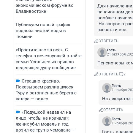
экономическом форуме во
Для начислении
Владивостоке
пенсионном деле
вообще начисля
 На запрос о расчете пенсии - пенсионный фонд присылает только саму формулу 
Публикуем новый график
расчета и все.
подвоза чистой воды в
Тюмени
ОТВЕТИТЬ
«Простите нас за всё». С
Гость
21 октября 202
телефона исчезнувшей в тайге
семьи Усольцевых пришло
Пенсионеры кому
леденящее душу сообщение
ОТВЕТИТЬ
2
Страшно красиво.
Гость
Показываем разлившуюся
1 ноября 202
Туру и затопленные берега с
На лекарства 
катера — видео
ОТВЕТИТЬ
«Подушкой надавил на
лицо, чтобы не кричала»:
Гость
1 ноября 202
жених убил модель и год
возил ее труп в чемодане —
Гость, вначале