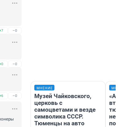
+7
–0
+0
–0
МНЕНИЕ
МНЕНИ
Музей Чайковского,
«Арен
+6
–0
церковь с
втрое
самоцветами и везде
тюмен
символика СССР.
нефор
ионеры 
Тюменцы на авто
почем