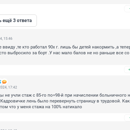
ь ещё 3 ответа
4, 15:46
 ввиду ,те кто работал 90х г. лишь бы детей накормить ,а тепер
сто выбросило за борт .У нас мало балов не но раньше все со 
024, 17:42
ы не учли стаж с 85-го по=98-й при начислении больничного н
 Кадровичке лень было перевернуть страницу в трудовой. Как 
том что у меня стажа на 100% натикало