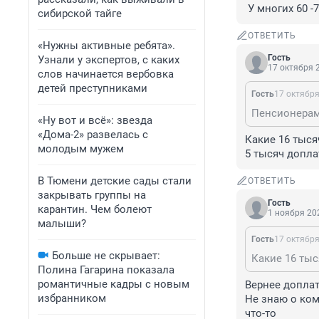
 У многих 60 -
сибирской тайге
ОТВЕТИТЬ
«Нужны активные ребята».
Гость
Узнали у экспертов, с каких
17 октября 2
слов начинается вербовка
детей преступниками
Гость
17 октября
«Ну вот и всё»: звезда
«Дома-2» развелась с
Какие 16 тысяч
молодым мужем
5 тысяч допла
В Тюмени детские сады стали
ОТВЕТИТЬ
закрывать группы на
Гость
карантин. Чем болеют
1 ноября 202
малыши?
Гость
17 октября
Больше не скрывает:
Какие 16 тыс
Полина Гагарина показала
романтичные кадры с новым
Вернее доплат
избранником
Не знаю о ком
что-то