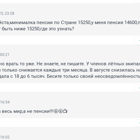
5, 23:28
ста,минималка пенсии по Стране 15250,у меня пенсия 14600,п
 быть ниже 15250,где это узнать?
 00:21
о врать то уже. Не знаете, не пишите. У членов лётных экипаж
я только снижается каждые три месяца. В августе снизилась на
падала с 18 до 6 тысяч. Бесите только своей неосведомлённост
 16:54
весь мир,а не пенсии!!!🤬🤬📺
 16:02