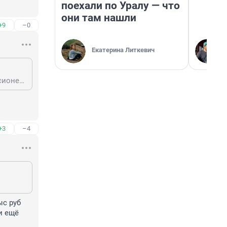
поехали по Уралу — что
они там нашли
+9
–0
Екатерина Литкевич
Пенсионерам с 80 лет доплата к пенсии болнее 16 тысяч, а остальные пенсионеры как? У многих 60 -70 лет пенсия всего 16 тысяч.
+3
–4
с руб

 ещё 