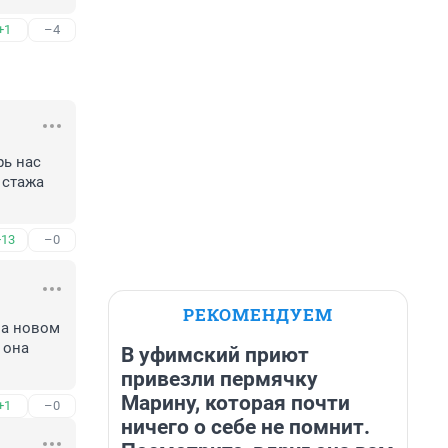
+1
–4
ь нас 
стажа 
+13
–0
РЕКОМЕНДУЕМ
а новом 
она 
В уфимский приют
привезли пермячку
Марину, которая почти
+1
–0
ничего о себе не помнит.