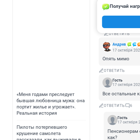
854960048
Получай нагр
17 октября 2
Гость, +1000! 
эффективная и
ОТВЕТИТЬ
Андрев
17 октября 202
Опять мимо
ОТВЕТИТЬ
Гость
17 октября 202
Все остальные к
«Меня годами преследует
бывшая любовница мужа: она
ОТВЕТИТЬ
6
портит жилье и угрожает».
Реальная история
Гость
17 октября 2
Пилоты потерпевшего
Пенсионерам с
крушение самолета
как?

рассказали, как выживали в