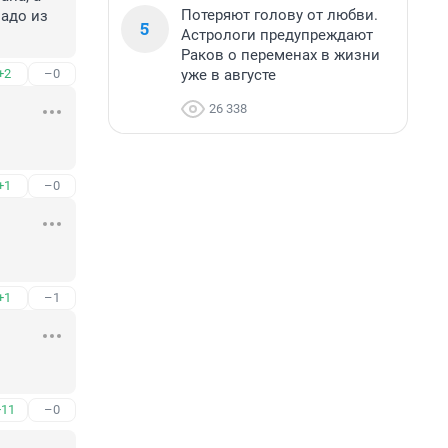
Потеряют голову от любви.
адо из 
5
Астрологи предупреждают
Раков о переменах в жизни
уже в августе
+2
–0
26 338
+1
–0
+1
–1
+11
–0