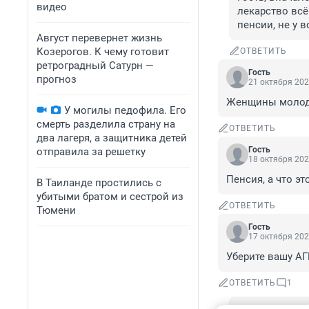
видео
лекарство всё
пенсии, не у в
Август перевернет жизнь
Козерогов. К чему готовит
ОТВЕТИТЬ
ретроградный Сатурн —
Гость
прогноз
21 октября 202
Женщины молод
У могилы педофила. Его
смерть разделила страну на
ОТВЕТИТЬ
два лагеря, а защитника детей
Гость
отправила за решетку
18 октября 202
Пенсия, а что эт
В Таиланде простились с
убитыми братом и сестрой из
ОТВЕТИТЬ
Тюмени
Гость
17 октября 202
Уберите вашу А
ОТВЕТИТЬ
1