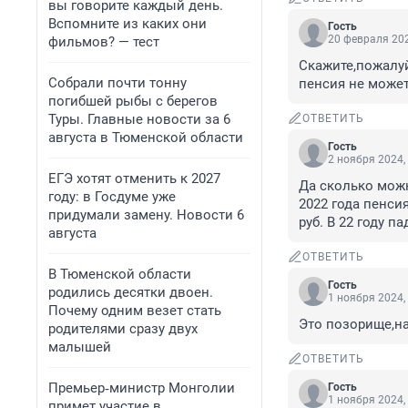
вы говорите каждый день.
Вспомните из каких они
Гость
20 февраля 202
фильмов? — тест
Скажите,пожалуй
Собрали почти тонну
пенсия не может
погибшей рыбы с берегов
Туры. Главные новости за 6
ОТВЕТИТЬ
августа в Тюменской области
Гость
2 ноября 2024,
ЕГЭ хотят отменить к 2027
Да сколько можн
году: в Госдуме уже
2022 года пенси
придумали замену. Новости 6
руб. В 22 году 
августа
ОТВЕТИТЬ
В Тюменской области
Гость
родились десятки двоен.
1 ноября 2024,
Почему одним везет стать
Это позорище,на 
родителями сразу двух
малышей
ОТВЕТИТЬ
Премьер‑министр Монголии
Гость
1 ноября 2024,
примет участие в