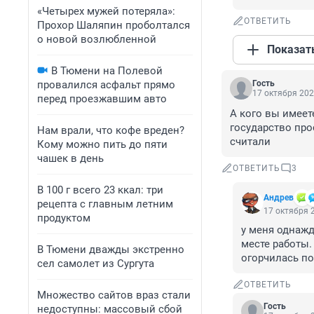
«Четырех мужей потеряла»:
ОТВЕТИТЬ
Прохор Шаляпин проболтался
о новой возлюбленной
Показат
В Тюмени на Полевой
провалился асфальт прямо
Гость
17 октября 202
перед проезжавшим авто
А кого вы имеете
государство про
Нам врали, что кофе вреден?
считали
Кому можно пить до пяти
чашек в день
ОТВЕТИТЬ
3
В 100 г всего 23 ккал: три
Андрев
рецепта с главным летним
17 октября 2
продуктом
у меня однажд
месте работы.
В Тюмени дважды экстренно
огорчилась по
сел самолет из Сургута
ОТВЕТИТЬ
Множество сайтов враз стали
Гость
недоступны: массовый сбой