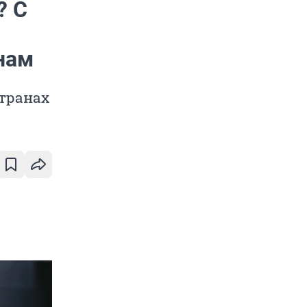
? С
нам
транах