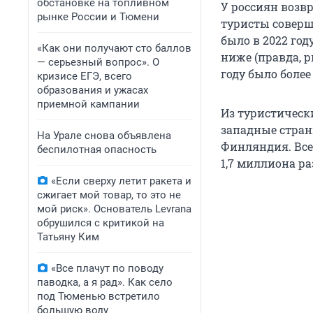
обстановке на топливном
У россиян возв
рынке России и Тюмени
туристы соверш
было в 2022 год
«Как они получают сто баллов
ниже (правда, р
— серьезный вопрос». О
году было более
кризисе ЕГЭ, всего
образования и ужасах
приемной кампании
Из туристическ
западные стран
На Урале снова объявлена
Финляндия. Все
беспилотная опасность
1,7 миллиона ра
«Если сверху летит ракета и
сжигает мой товар, то это не
мой риск». Основатель Levrana
обрушился с критикой на
Татьяну Ким
«Все плачут по поводу
паводка, а я рад». Как село
под Тюменью встретило
большую воду