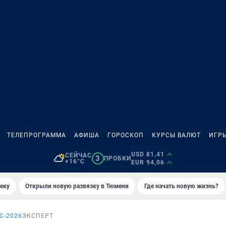
ТЕЛЕПРОГРАММА
АФИША
ГОРОСКОП
КУРСЫ ВАЛЮТ
ИГР
USD 81,41
СЕЙЧАС
3
ПРОБКИ
+16°C
EUR 94,06
еку
Открыли новую развязку в Тюмени
Где начать новую жизнь?
С-2026
ЭКСПЕРТ