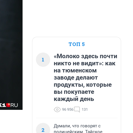
ТОП 5
«Молоко здесь почти
1
никто не видит»: как
на тюменском
заводе делают
продукты, которые
вы покупаете
каждый день
96 956
131
Думали, что говорят с
2
полицейским. Тайское