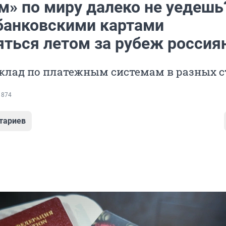
м» по миру далеко не уедешь
банковскими картами
яться летом за рубеж россия
клад по платежным системам в разных с
 874
тариев