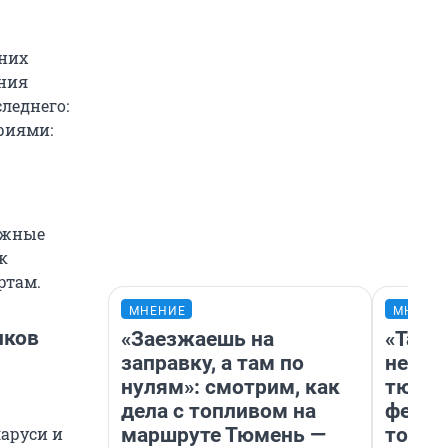
 них
ания
леднего:
риями:
дежные
к
ртам.
МНЕНИЕ
МНЕНИ
иков
«Заезжаешь на
«Тако
заправку, а там по
не вид
нулям»: смотрим, как
тюмен
дела с топливом на
фести
маршруте Тюмень —
топли
аруси и