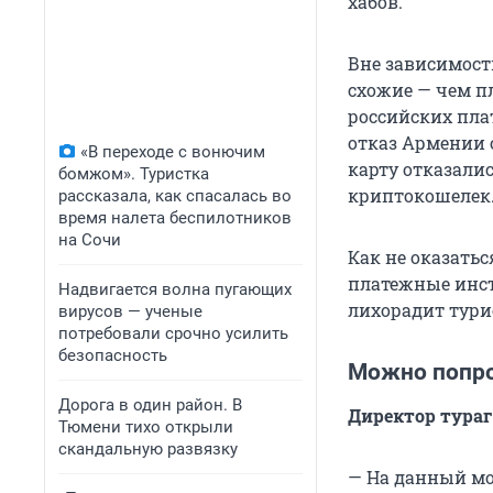
хабов.
Вне зависимости
схожие — чем п
российских пла
отказ Армении 
«В переходе с вонючим
карту отказали
бомжом». Туристка
криптокошелек.
рассказала, как спасалась во
время налета беспилотников
на Сочи
Как не оказатьс
платежные инст
Надвигается волна пугающих
лихорадит тури
вирусов — ученые
потребовали срочно усилить
безопасность
Можно попро
Дорога в один район. В
Директор тураге
Тюмени тихо открыли
скандальную развязку
— На данный мо