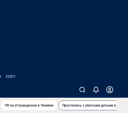
Ы
ZODY
ЧП на аттракционах в Тюмени
Простились с убитыми детьми в Таила