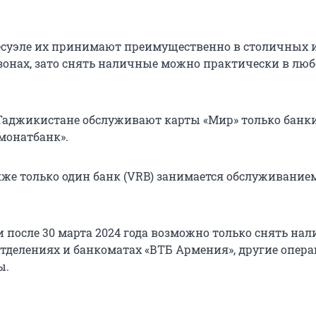
несуэле их принимают преимущественно в столичных 
зонах, зато снять наличные можно практически в лю
 Таджикистане обслуживают карты «Мир» только банк
Амонатбанк».
кже только один банк (VRB) занимается обслуживание
 после 30 марта 2024 года возможно только снять нал
отделениях и банкоматах «ВТБ Армения», другие опер
ы.