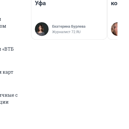
Уфа
колон
и
бом
Екатерина Бурлева
Журналист 72.RU
и «ВТБ
м карт
ичные с
ации