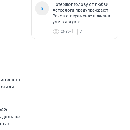
Потеряют голову от любви.
5
Астрологи предупреждают
Раков о переменах в жизни
уже в августе
26 394
7
 из «окон
точили
ОАЭ.
ь дальше
дных