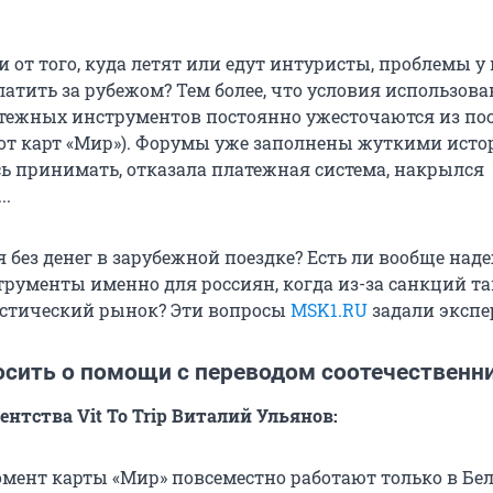
 от того, куда летят или едут интуристы, проблемы у
латить за рубежом? Тем более, что условия использов
тежных инструментов постоянно ужесточаются из пос
от карт «Мир»). Форумы уже заполнены жуткими исто
сь принимать, отказала платежная система, накрылся
..
я без денег в зарубежной поездке? Есть ли вообще на
рументы именно для россиян, когда из-за санкций та
стический рынок? Эти вопросы
MSK1.RU
задали экспе
сить о помощи с переводом соотечественн
нтства Vit To Trip Виталий Ульянов:
мент карты «Мир» повсеместно работают только в Бел