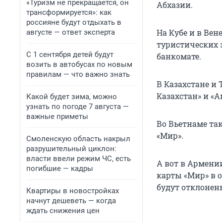
«Туризм не прекращается, он
Абхазии.
трансформируется»: как
россияне будут отдыхать в
На Кубе и в Ве
августе — ответ эксперта
туристических 
С 1 сентября детей будут
банкомате.
возить в автобусах по новым
правилам — что важно знать
В Казахстане и
Казахстан» и «
Какой будет зима, можно
узнать по погоде 7 августа —
важные приметы
Во Вьетнаме та
«Мир».
Смоленскую область накрыл
разрушительный циклон:
власти ввели режим ЧС, есть
А вот в Армении
погибшие — кадры
карты «Мир» в 
будут отклонен
Квартиры в новостройках
начнут дешеветь — когда
ждать снижения цен