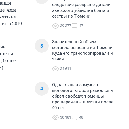
 наши
следствие раскрыло детали
ше, чем
зверского убийства брата и
сестры из Тюмени
чуть не
я: в 2019
39 377
47
Значительный объем
3
ные
металла вывезли из Тюмени.
ония и
Куда его транспортировали и
зачем
д более
).
34 611
Одна вышла замуж за
4
молодого, второй развелся и
обрел свободу: тюменцы —
про перемены в жизни после
40 лет
30 181
48