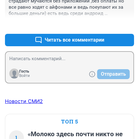
страдают мучаются без приложений ,без оплаты но 
все равно ходят с айфонами и ведь поеупают их за 
большие деньги) есть ведь среди андроид 
смартфонов много отличных и не обзательно самсунг 
+0
–0
за 70-100к ,и гораздо мощнее айфонов ,объясните мне 
мучения айфоноводов)))))) кроме как понты больше 
незнаю причин
Читать все комментарии
Гость
Отправить
Войти
Новости СМИ2
ТОП 5
«Молоко здесь почти никто не
1