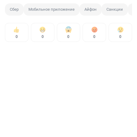
Сбер
Мобильное приложение
Айфон
Санкции
IP
0
0
0
0
0