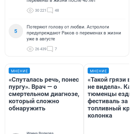
перемены в жизни после 40 лет
30 221
48
Потеряют голову от любви. Астрологи
5
предупреждают Раков о переменах в жизни
уже в августе
26 439
7
МНЕНИЕ
МНЕНИЕ
«Спуталась речь, понес
«Такой грязи в
пургу». Врач — о
не видела». Ка
смертельном диагнозе,
тюменцы ездил
который сложно
фестиваль за 9
обнаружить
топливный кри
колонка
Ирина Волкова