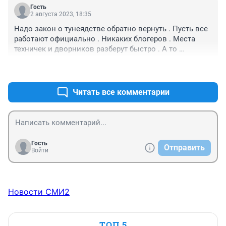
Гость
2 августа 2023, 18:35
Надо закон о тунеядстве обратно вернуть . Пусть все 
работают официально . Никаких блогеров . Места 
техничек и дворников разберут быстро . А то 
мигранты им работайте . Мигрантов на родину . В 
+1
–0
Белорусии сами все моют и метут .
Читать все комментарии
Гость
Отправить
Войти
Новости СМИ2
ТОП 5