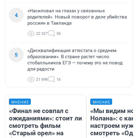
«Насиловал на глазах у связанных
4
родителей». Новый поворот в деле убийства
россиян в Таиланде
22 327
36
«Дисквалификация аттестата о среднем
5
образовании». В стране растет число
стобалльников ЕГЭ — почему это не повод
для радости
21 698
16
МНЕНИЕ
МНЕНИЕ
«Финал не совпал с
«Мы видим нов
ожиданиями»: стоит ли
Нолана»: с как
смотреть фильм
настроем нужн
«Старый орел» на
смотреть «Оди