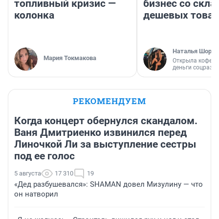
топливный кризис —
бизнес со скл
колонка
дешевых това
Наталья Шорох
Мария Токмакова
Открыла кофейн
деньги соцразв
РЕКОМЕНДУЕМ
Когда концерт обернулся скандалом.
Ваня Дмитриенко извинился перед
Линочкой Ли за выступление сестры
под ее голос
5 августа
17 310
19
«Дед разбушевался»: SHAMAN довел Мизулину — что
он натворил