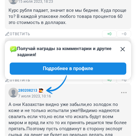
15 июля 2023, 18:23
Курс рубля падает, значит все мы беднее. Куда проще 
то? В каждой упаковке любого товара процентов 60 
это стоимость в долларах.
+0
–0
ОТВЕТИТЬ
Гость
7 июля 2023, 10:50
Получай награды за комментарии и другие 
задания!
Что то никто не пошел защищать путена во время 
мятежа.А совсем наоборот.Вот и поддержка в 87% 😁.

Подробнее в профиле
Но все равно еще остаются упоротые кто верит.
+0
–0
ОТВЕТИТЬ
280208213
7 июля 2023, 10:16
А они Казахстан видно уже забыли,ео золодок по 
коже и не только испытали уже!!Видимо надеются 
свалить если что,но если что искать будут всем 
миром и вряд ли кто то их принять решится тем более 
прятать.Поэтому пусть отодвинут в сторону экспорт 
сырья ,да денег не будет,но реально делать для 