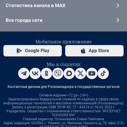
Статистика канала в MAX
Все города сети
Мобильное приложение
Google Play
App Store
Мы в соцсетях
Контактные данные для Роскомнадзора и государственных органов
Сетевое издание «72.ру» (18+)
Зарегистрировано Федеральной службой по надзору в сфере связи,
информационных технологий и массовых коммуникаций (Роскомнадзор)
Запись о регистрации СМИ ЭЛ № ФС 77– 84674 от 06.02.2023 г.
Учредитель: Общество с ограниченной ответственностью "ИНТЕРНЕТ
ТЕХНОЛОГИИ"
Главный редактор: Познахарева Елена Павловна
Адрес редакции: 625000, г. Тюмень, ул. Максима Горького, д. 76, офис 214,