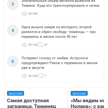
Значительный объем металла вывезли из
3
Тюмени. Куда его транспортировали и зачем
34 558
Одна вышла замуж за молодого, второй
4
развелся и обрел свободу: тюменцы — про
перемены в жизни после 40 лет
30 142
47
Потеряют голову от любви. Астрологи
5
предупреждают Раков о переменах в жизни
уже в августе
26 346
7
МНЕНИЕ
МНЕНИЕ
Самая доступная
«Мы видим нов
заграница. Тюменец
Нолана»: с как