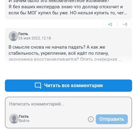
И зачем было это некомпетентное излияние?

Я без ваших икспердов знаю что доллар отскочит и 
если бы МОГ купил бы уже. НО нельзя купить то, чего 
нет - текущий курс обусловлен тупо невозможностью 
+2
–0
населения купить наличные - сказки про можете 
купить то,что принесли в кассу, рассказывайте 
Гость
американским морским пехотинцам. Если и как 
26 мая 2022, 12:18
только валюта появится в обменниках в товарных 
В смысле снова не начала падать? А как же 
количествах курс деревянный осыплется пеплом - 
стабильность, укрепление, всё идёт по плану, 
Вовану и К в том что касается суверенной икономики 
экономика восстанавливается? Опять очередная 
никто давно не верит...
пропагандисткая хреновина?
+0
–0
Читать все комментарии
Гость
Отправить
Войти