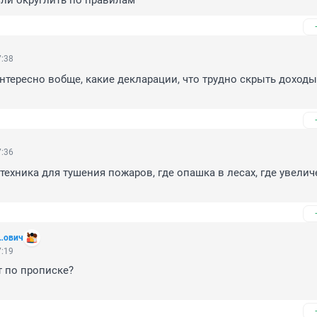
если округлить по правилам
7:38
интересно вобще, какие декларации, что трудно скрыть доходы 
7:36
 техника для тушения пожаров, где опашка в лесах, где увелич
…ович
7:19
 по прописке?
