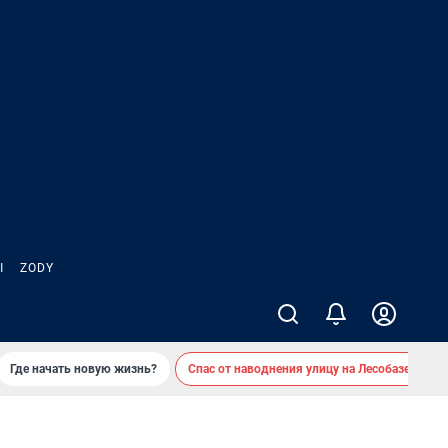
Ы
ZODY
Где начать новую жизнь?
Спас от наводнения улицу на Лесобазе
Д