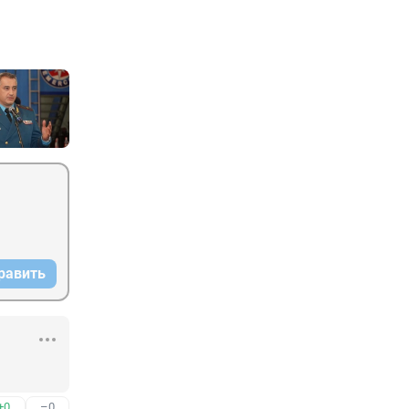
равить
+0
–0