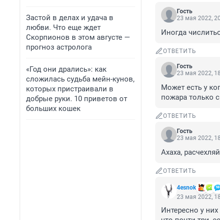
Гость
Застой в делах и удача в
23 мая 2022, 2
любви. Что еще ждет
Иногда числиться
Скорпионов в этом августе —
прогноз астролога
ОТВЕТИТЬ
Гость
«Год они дрались»: как
23 мая 2022, 1
сложилась судьба мейн-кунов,
Может есть у ког
которых пристраивали в
пожара только с
добрые руки. 10 приветов от
больших кошек
ОТВЕТИТЬ
Гость
23 мая 2022, 1
Ахаха, расчехляй
ОТВЕТИТЬ
4esnok
23 мая 2022, 1
Интересно у них 