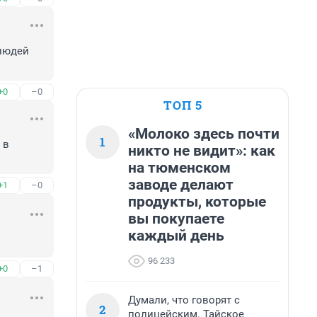
людей 
+0
–0
ТОП 5
«Молоко здесь почти
1
в 
никто не видит»: как
на тюменском
заводе делают
+1
–0
продукты, которые
вы покупаете
каждый день
96 233
+0
–1
Думали, что говорят с
2
полицейским. Тайское