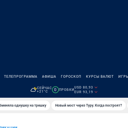
ТЕЛЕПРОГРАММА
АФИША
ГОРОСКОП
КУРСЫ ВАЛЮТ
ИГР
USD 80,93
СЕЙЧАС
0
ПРОБКИ
+21°C
EUR 93,19
бменяла однушку на трешку
Новый мост через Туру. Когда построят?