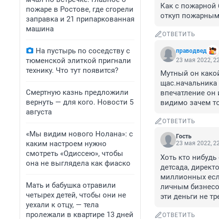
Как с пожарной б
пожаре в Ростове, где сгорели
откуп пожарным
заправка и 21 припаркованная
машина
ОТВЕТИТЬ
На пустырь по соседству с
праводвед
тюменской элиткой пригнали
23 мая 2022, 2
технику. Что тут появится?
Мутный он какой 
щас.начальника 
Смертную казнь предложили
впечатление он и
вернуть — для кого. Новости 5
видимо зачем то
августа
ОТВЕТИТЬ
«Мы видим нового Нолана»: с
Гость
каким настроем нужно
23 мая 2022, 2
смотреть «Одиссею», чтобы
Хоть кто нибудь
она не выглядела как фиаско
детсада, директо
миллионных если
Мать и бабушка отравили
личным бизнесом 
четырех детей, чтобы они не
эти деньги не тр
уехали к отцу, — тела
пролежали в квартире 13 дней
ОТВЕТИТЬ