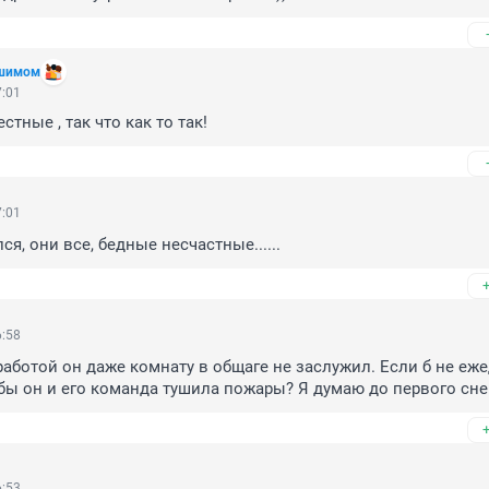
Ишимом
7:01
тные , так что как то так!
7:01
я, они все, бедные несчастные......
6:58
работой он даже комнату в общаге не заслужил. Если б не еж
бы он и его команда тушила пожары? Я думаю до первого сне
6:53