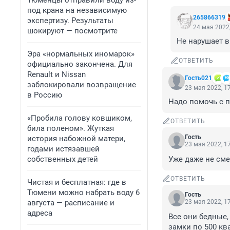
Тюменцы отправили воду из-
под крана на независимую
265866319
экспертизу. Результаты
24 мая 2022,
шокируют — посмотрите
Не нарушает в
Эра «нормальных иномарок»
ОТВЕТИТЬ
официально закончена. Для
Renault и Nissan
Гость021
заблокировали возвращение
23 мая 2022, 1
в Россию
Надо помочь с 
«Пробила голову ковшиком,
ОТВЕТИТЬ
била поленом». Жуткая
Гость
история набожной матери,
23 мая 2022, 1
годами истязавшей
собственных детей
Уже даже не смеш
ОТВЕТИТЬ
Чистая и бесплатная: где в
Тюмени можно набрать воду 6
Гость
августа — расписание и
23 мая 2022, 1
адреса
Все они бедные, 
замки по 500 кв