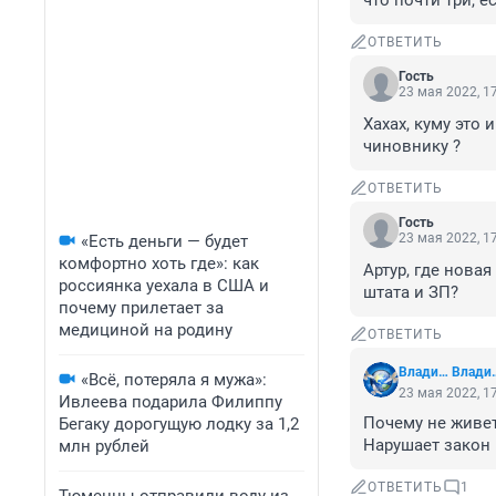
что почти три, 
ОТВЕТИТЬ
Гость
23 мая 2022, 1
Хахах, куму это 
чиновнику ?
ОТВЕТИТЬ
Гость
23 мая 2022, 1
«Есть деньги — будет
комфортно хоть где»: как
Артур, где новая
россиянка уехала в США и
штата и ЗП?
почему прилетает за
медициной на родину
ОТВЕТИТЬ
Влади… Влади
«Всё, потеряла я мужа»:
23 мая 2022, 1
Ивлеева подарила Филиппу
Почему не живет
Бегаку дорогущую лодку за 1,2
Нарушает закон
млн рублей
ОТВЕТИТЬ
1