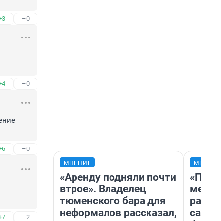
+3
–0
+4
–0
ение 
+6
–0
МНЕНИЕ
МНЕНИ
«Аренду подняли почти
«Поку
втрое». Владелец
мешке
тюменского бара для
расска
неформалов рассказал,
самом
+7
–2