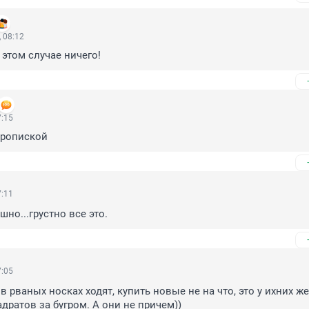
 08:12
 этом случае ничего!
7:15
пропиской
7:11
но...грустно все это.
7:05
в рваных носках ходят, купить новые не на что, это у ихних же
адратов за бугром. А они не причем))