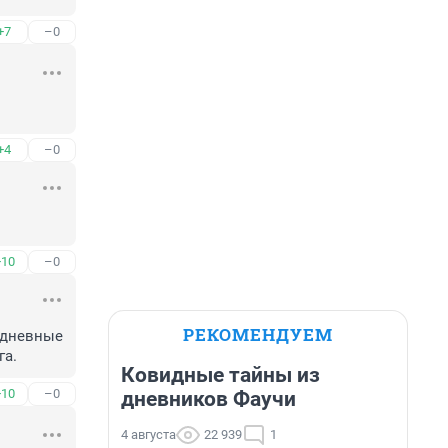
+7
–0
+4
–0
+10
–0
РЕКОМЕНДУЕМ
едневные 
га.
Ковидные тайны из
+10
–0
дневников Фаучи
4 августа
22 939
1