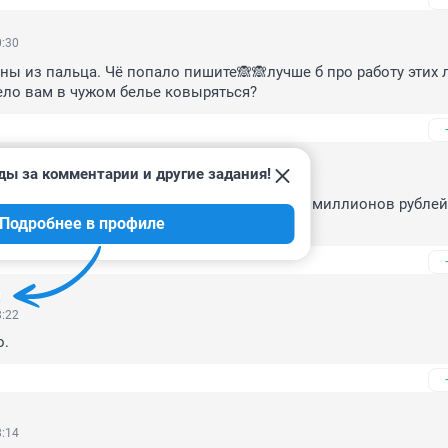
0:30
ы из пальца. Чё попало пишите🙈🙈лучше б про работу этих 
ело вам в чужом белье ковыряться?
ды за комментарии и другие задания!
8:55
дателя ямальского избиркома - около трёх миллионов рублей 
Подробнее в профиле
 хоть явка по округу больше 100%.
8:22
о.
8:14