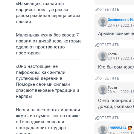
«Изменщик, газлайтер,
нарцисс»: как Гуф раз за
ОТВЕТИТЬ
разом разбивал сердца своих
Олейников с 
пассий
23 мая 2022, 1
Армяне самые чес
Маленькая кухня без хаоса: 7
правил от дизайнера, которые
ОТВЕТИТЬ
сделают пространство
просторнее
Гость
23 мая 2022, 1
«Оно настоящее, не
Кто бы сомневалс
пафосное»: как жители
пустеющей деревни в
ОТВЕТИТЬ
Поморье своими силами
Гость
спасают вековые традиции и
23 мая 2022, 1
наряды
С его позорной 
дожди, сколько 
Несли на шезлонгах и делали
жгуты из сумок: как на пляже
ОТВЕТИТЬ
в Геленджике спасали
пострадавших от удара
198595424
дронов
23 мая 2022, 1