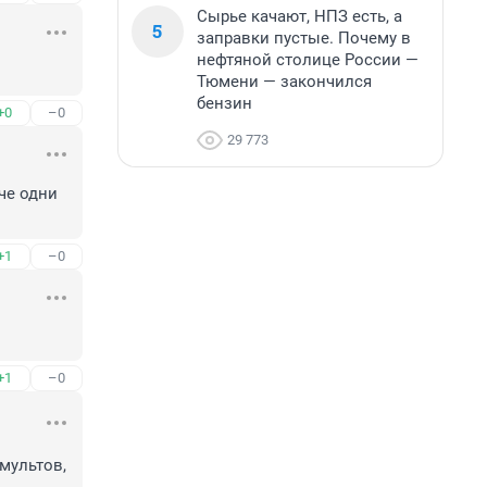
Сырье качают, НПЗ есть, а
5
заправки пустые. Почему в
нефтяной столице России —
Тюмени — закончился
бензин
+0
–0
29 773
че одни 
+1
–0
+1
–0
мультов, 