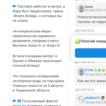
Паспарту работал в метро, а
Гость
24 мая 2022, 1
Фура был продюсером: тайны
«Форта Боярд», о которых вы
Новости высосан
не знали
писали, не надо
«Антикризисная мера»:
ОТВЕТИТЬ
правительство временно
Гость
разрешило продажу и ввоз
Получай награ
24 мая 2022, 0
бензина «Евро-2» и «Евро-3»
Зарплата предсе
месяц. Но у него
Встали поездами метро: в
Грузии и Абхазии произошел
ОТВЕТИТЬ
полный блэкаут
Я Сам
24 мая 2022, 0
Что показала независимая
экспертиза воды из-под крана.
Как же его жалк
Главные новости за 5 августа
в Тюменской области
ОТВЕТИТЬ
265866319
Полыхающий фургон
24 мая 2022, 0
мчал по встречке: главное о