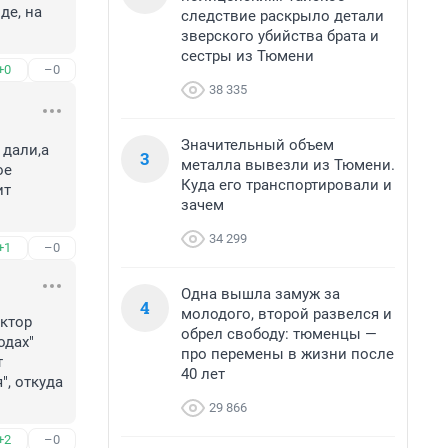
е, на 
следствие раскрыло детали
зверского убийства брата и
сестры из Тюмени
+0
–0
38 335
Значительный объем
дали,а 
3
металла вывезли из Тюмени.
е 
Куда его транспортировали и
т 
зачем
34 299
+1
–0
Одна вышла замуж за
4
молодого, второй развелся и
ктор 
обрел свободу: тюменцы —
дах" 
про перемены в жизни после
 
40 лет
, откуда 
29 866
+2
–0