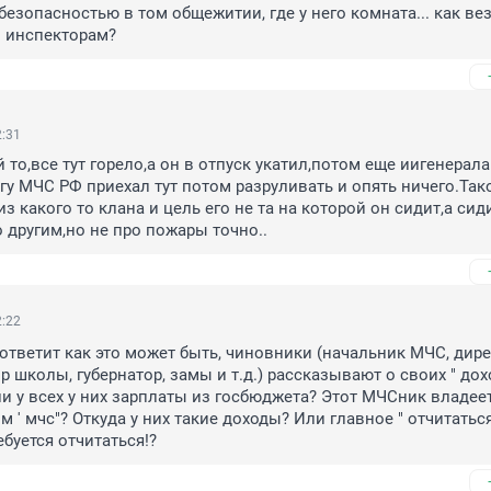
езопасностью в том общежитии, где у него комната... как везд
 инспекторам?
2:31
то,все тут горело,а он в отпуск укатил,потом еще иигенерала 
гу МЧС РФ приехал тут потом разруливать и опять ничего.Тако
з какого то клана и цель его не та на которой он сидит,а сиди
 другим,но не про пожары точно..
2:22
 ответит как это может быть, чиновники (начальник МЧС, дире
р школы, губернатор, замы и т.д.) рассказывают о своих " дохо
 у всех у них зарплаты из госбюджета? Этот МЧСник владеет
' мчс"? Откуда у них такие доходы? Или главное " отчитаться"
ебуется отчитаться!?