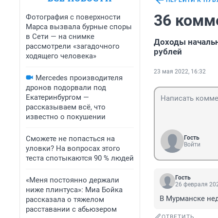
ПЕРЕЙТИ К ПУ
36 комм
Фотография с поверхности
Марса вызвала бурные споры
в Сети — на снимке
Доходы начальн
рассмотрели «загадочного
рублей
ходящего человека»
23 мая 2022, 16:32
Mercedes производителя
дронов подорвали под
Екатеринбургом —
рассказываем всё, что
известно о покушении
Сможете не попасться на
Гость
Войти
уловки? На вопросах этого
теста спотыкаются 90 % людей
Гость
«Меня постоянно держали
26 февраля 202
ниже плинтуса»: Миа Бойка
В Мурманске не
рассказала о тяжелом
расставании с абьюзером
ОТВЕТИТЬ