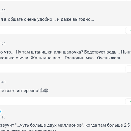
0:22
 в общаге очень удобно... и даже выгодно...
8:54
о что... Ну там штанишки или шапочка? Бедствует ведь... Нын
колько съели. Жаль мне вас... Господин мчс.. Очень жаль.
8:40
те всех, интересно!👍😁
8:16
звучит "...чуть больше двух миллионов", когда там больше 2,5 