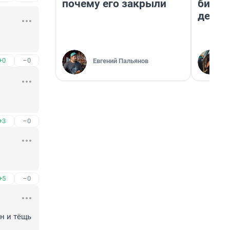
почему его закрыли
бизне
дешев
+0
–0
Евгений Пальянов
+3
–0
+5
–0
н и тëщь 