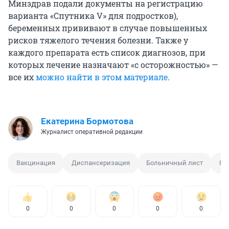
Минздрав подали документы на регистрацию
варианта «Спутника V» для подростков),
беременных прививают в случае повышенных
рисков тяжелого течения болезни. Также у
каждого препарата есть список диагнозов, при
которых лечение назначают «с осторожностью» —
все их
можно найти в этом материале
.
Екатерина Бормотова
Журналист оперативной редакции
Вакцинация
Диспансеризация
Больничный лист
Ко
0
0
0
0
0