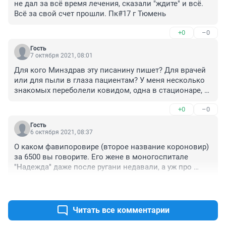
не дал за всё время лечения, сказали "ждите" и всё. 
Всё за свой счет прошли. Пк#17 г Тюмень
+0
–0
Гость
7 октября 2021, 08:01
Для кого Минздрав эту писанину пишет? Для врачей 
или для пыли в глаза пациентам? У меня несколько 
знакомых переболели ковидом, одна в стационаре, 
НИКОМУ из амбулаторных, бесплатных лекарств не 
+0
–0
давал! НИКОГО на углубленную диспансеризацию не 
направили! Я переболела в январе 2020 года, очень 
Гость
плохие последствия (одышка, утомляемость, 
6 октября 2021, 08:37
изменение горм.фона, осязания и др.) и что, 
О каком фавипоровире (второе название короновир) 
участковый терапевт и ряд специалистов, 
за 6500 вы говорите. Его жене в моногоспитале 
отмахивались как могли и даже на анализ крови по 
"Надежда" даже после ругани недавали, а уж про 
антителам не направили! Сегодня буквально 
поликдиники и говорить не чего. Только когда 
получила ответ СОГАЗ-Мед, которые проводили 
+0
–0
задают вопрос о бесплатном лекарстве дают пачку 
экспертизу мед.услуг по полису ОМС, оказанных 5 
аперфлю за 150 р и капли гриппферон, короне эти 
пол., т.к. указано, что отсутствует полное ведение 
препараты только на пользу.
Читать все комментарии
документации, результатов обследований и 
направлений, из-за чего провести качественный 