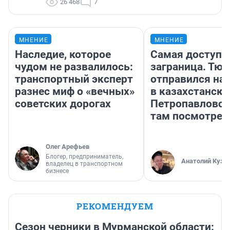
26 468
7
МНЕНИЕ
МНЕНИЕ
Наследие, которое
Самая доступн
чудом не развалилось:
заграница. Тю
транспортный эксперт
отправился на
разнес миф о «вечных»
в казахстански
советских дорогах
Петропавловск
там посмотрет
Олег Арефьев
Блогер, предприниматель,
Анатолий Кузн
владелец в транспортном
бизнесе
РЕКОМЕНДУЕМ
Сезон черники в Мурманской области: