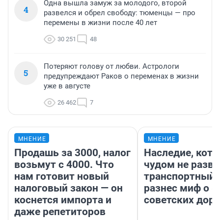
Одна вышла замуж за молодого, второй
4
развелся и обрел свободу: тюменцы — про
перемены в жизни после 40 лет
30 251
48
Потеряют голову от любви. Астрологи
5
предупреждают Раков о переменах в жизни
уже в августе
26 462
7
МНЕНИЕ
МНЕНИЕ
Продашь за 3000, налог
Наследие, кото
возьмут с 4000. Что
чудом не разва
нам готовит новый
транспортный 
налоговый закон — он
разнес миф о 
коснется импорта и
советских доро
даже репетиторов