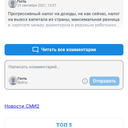
Гость
23 сентября 2021, 13:07
Прогрессивный налог на доходы, не как сейчас, налог 
на вывоз капитала из страны, максимальная разница 
в зарплате между директором и рядовым работником 
не более чем в 5 раз. Вот три простых рецепта 
+0
–0
благосостояния населения. Новоиспечённые 
депутаты, ждём от вас принятия действительно 
полезных законов а не новых порядков прохождения 
Читать все комментарии
техосмотра каждый год или применения знаков " 
Шипы". Пора работать для страны и народа
Гость
Отправить
Войти
Новости СМИ2
ТОП 5