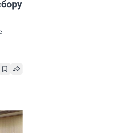
сбору
е