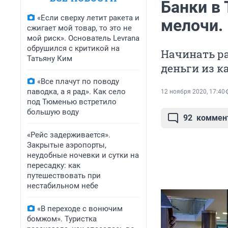
Банки в
«Если сверху летит ракета и
мелочи. 
сжигает мой товар, то это не
мой риск». Основатель Levrana
обрушился с критикой на
Начинать р
Татьяну Ким
деньги из к
«Все плачут по поводу
паводка, а я рад». Как село
12 ноября 2020, 17:40
под Тюменью встретило
большую воду
92
коммен
«Рейс задерживается».
Закрытые аэропорты,
неудобные ночевки и сутки на
пересадку: как
путешествовать при
нестабильном небе
«В переходе с вонючим
бомжом». Туристка