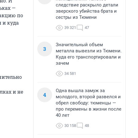
но. И
следствие раскрыло детали
ьках —
зверского убийства брата и
 акцию по
сестры из Тюмени
 и куда
39 321
47
Значительный объем
3
металла вывезли из Тюмени.
Куда его транспортировали и
зачем
34 581
чительно
Одна вышла замуж за
лках и не
4
молодого, второй развелся и
обрел свободу: тюменцы —
про перемены в жизни после
40 лет
30 158
48