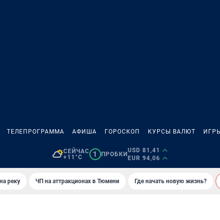
ТЕЛЕПРОГРАММА
АФИША
ГОРОСКОП
КУРСЫ ВАЛЮТ
ИГР
USD 81,41
СЕЙЧАС
1
ПРОБКИ
+11°C
EUR 94,06
на реку
ЧП на аттракционах в Тюмени
Где начать новую жизнь?