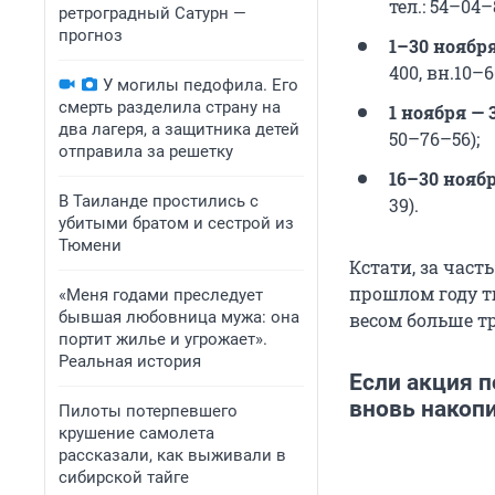
тел.: 54–04–8
ретроградный Сатурн —
прогноз
1–30 ноябр
400, вн.10–6
У могилы педофила. Его
смерть разделила страну на
1 ноября — 
два лагеря, а защитника детей
50–76–56);
отправила за решетку
16–30 ноябр
В Таиланде простились с
39).
убитыми братом и сестрой из
Тюмени
Кстати, за час
прошлом году т
«Меня годами преследует
бывшая любовница мужа: она
весом больше тр
портит жилье и угрожает».
Реальная история
Если акция п
вновь накоп
Пилоты потерпевшего
крушение самолета
рассказали, как выживали в
сибирской тайге