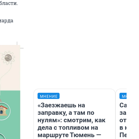
бласти.
иарда
МНЕНИЕ
МНЕНИ
«Заезжаешь на
Самая
заправку, а там по
загра
нулям»: смотрим, как
отпра
дела с топливом на
в каз
маршруте Тюмень —
Петро