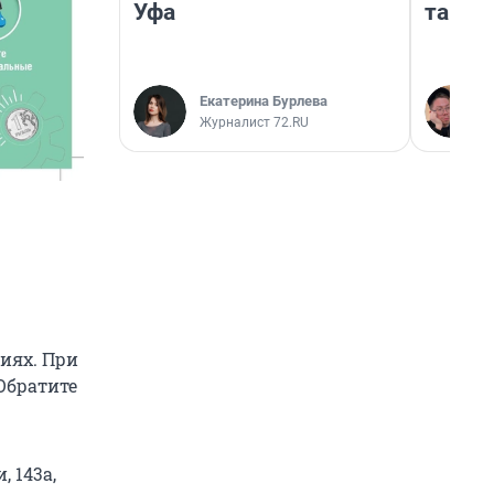
Уфа
там п
Екатерина Бурлева
Журналист 72.RU
иях. При
 Обратите
, 143а,