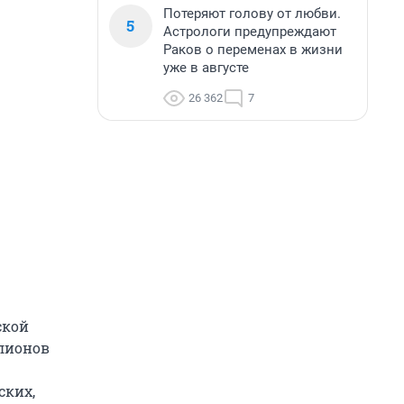
Потеряют голову от любви.
5
Астрологи предупреждают
Раков о переменах в жизни
уже в августе
26 362
7
ской
ллионов
ских,