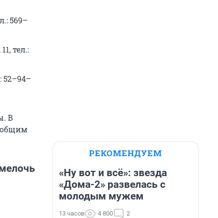
л.: 569–
1, тел.:
: 52–94–
. В
т общим
РЕКОМЕНДУЕМ
 мелочь
«Ну вот и всё»: звезда
«Дома-2» развелась с
молодым мужем
13 часов
4 800
2