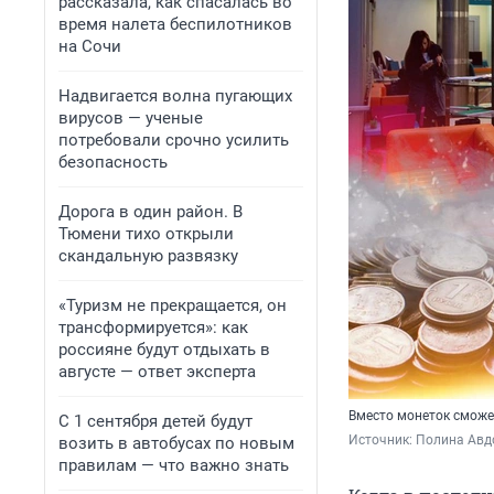
рассказала, как спасалась во
время налета беспилотников
на Сочи
Надвигается волна пугающих
вирусов — ученые
потребовали срочно усилить
безопасность
Дорога в один район. В
Тюмени тихо открыли
скандальную развязку
«Туризм не прекращается, он
трансформируется»: как
россияне будут отдыхать в
августе — ответ эксперта
Вместо монеток сможе
С 1 сентября детей будут
Источник: 
Полина Ав
возить в автобусах по новым
правилам — что важно знать