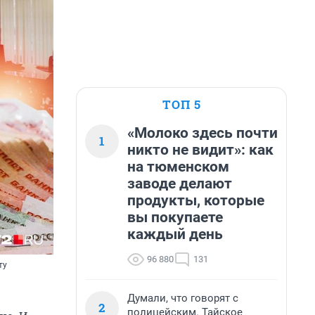
ТОП 5
«Молоко здесь почти
1
никто не видит»: как
на тюменском
заводе делают
продукты, которые
вы покупаете
каждый день
96 880
131
ту
Думали, что говорят с
2
полицейским. Тайское