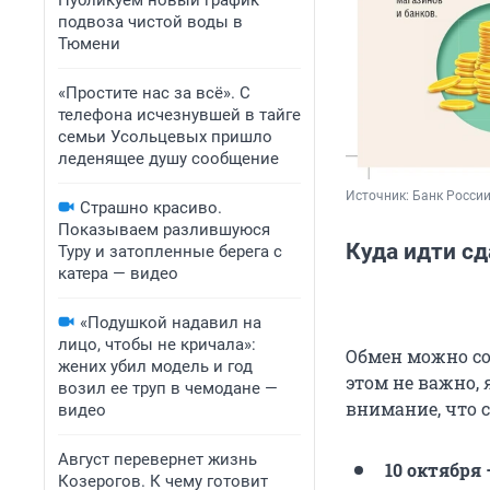
Публикуем новый график
подвоза чистой воды в
Тюмени
«Простите нас за всё». С
телефона исчезнувшей в тайге
семьи Усольцевых пришло
леденящее душу сообщение
Источник: 
Банк Росси
Страшно красиво.
Показываем разлившуюся
Куда идти с
Туру и затопленные берега с
катера — видео
«Подушкой надавил на
лицо, чтобы не кричала»:
Обмен можно со
жених убил модель и год
этом не важно, 
возил ее труп в чемодане —
внимание, что 
видео
Август перевернет жизнь
10 октября 
Козерогов. К чему готовит