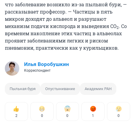
что заболевание возникло из-за пыльной бури, —
рассказывает профессор. — Частицы в пять
микрон доходят до альвеол и разрушают
механизм подачи кислорода и выведения СО
. Со
2
временем накопление этих частиц в альвеолах
проявит заболеваниями легких и риском
пневмонии, практически как у курильщиков.
Илья Воробушкин
Корреспондент
Пыльная буря
Опустынивание
Академик РАН
2
0
0
1
0