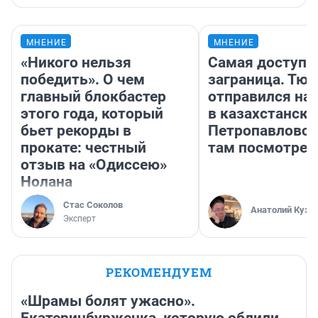
МНЕНИЕ
МНЕНИЕ
«Никого нельзя
Самая доступн
победить». О чем
заграница. Тю
главный блокбастер
отправился на
этого года, который
в казахстански
бьет рекорды в
Петропавловск
прокате: честный
там посмотрет
отзыв на «Одиссею»
Нолана
Стас Соколов
Анатолий Кузн
Эксперт
РЕКОМЕНДУЕМ
«Шрамы болят ужасно».