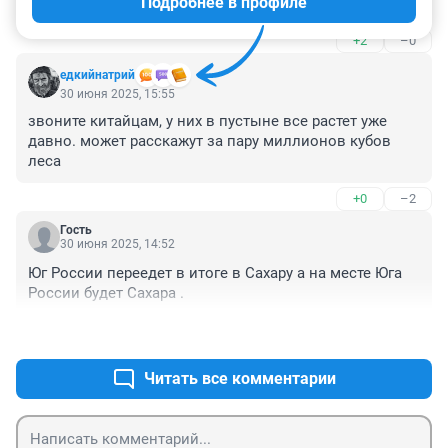
Подробнее в профиле
города уродливыми зданиями, закатали в асфальт 
землю, траву выкосили триммерами … добавляйте, 
+2
–0
цари природы.
едкийнатрий
30 июня 2025, 15:55
звоните китайцам, у них в пустыне все растет уже 
давно. может расскажут за пару миллионов кубов 
леса
+0
–2
Гость
30 июня 2025, 14:52
Юг России переедет в итоге в Сахару а на месте Юга 
России будет Сахара .
+1
–0
Читать все комментарии