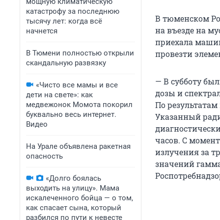
мощную климатическую
катастрофу за последнюю
В тюменском Ро
тысячу лет: когда всё
на въезде на м
начнется
приехала машин
В Тюмени полностью открыли
провезти элеме
скандальную развязку
— В субботу бы
«Чисто все мамы и все
дозы и спектра
дети на свете»: как
По результатам
медвежонок Момота покорил
буквально весь интернет.
Указанный ради
Видео
диагностически
часов. С моме
На Урале объявлена ракетная
излучения за т
опасность
значений гамма
Роспотребнадзо
«Долго боялась
выходить на улицу». Мама
искалеченного бойца — о том,
как спасает сына, который
разбился по пути к невесте