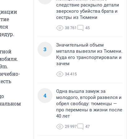
следствие раскрыло детали
зверского убийства брата и
адиации
сестры из Тюмени
ятие
лся
38 761
45
едур.
Значительный объем
3
тной
металла вывезли из Тюмени.
Куда его транспортировали и
мобиля.
зачем
9m.
лечебно-
34 415
шесть
Одна вышла замуж за
4
до
молодого, второй развелся и
ональном
обрел свободу: тюменцы —
про перемены в жизни после
40 лет
29 997
47