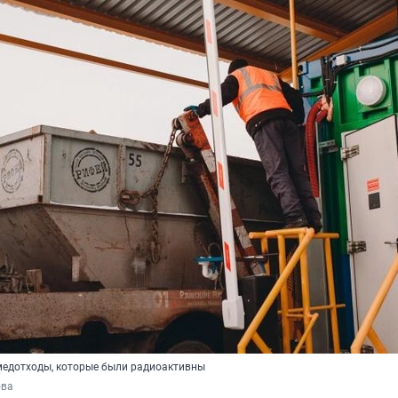
медотходы, которые были радиоактивны
ова