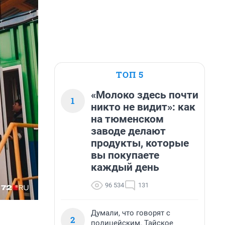
ТОП 5
«Молоко здесь почти
1
никто не видит»: как
на тюменском
заводе делают
продукты, которые
вы покупаете
каждый день
96 534
131
Думали, что говорят с
2
полицейским. Тайское