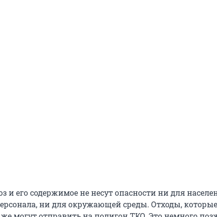
з и его содержимое не несут опасности ни для населе
 персонала, ни для окружающей среды. Отходы, которы
 же могут отправить на полигон ТКО. Это немного по