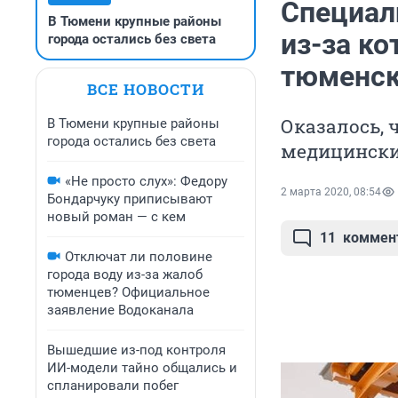
Специал
В Тюмени крупные районы
из-за ко
города остались без света
тюменск
ВСЕ НОВОСТИ
Оказалось, 
В Тюмени крупные районы
города остались без света
медицински
«Не просто слух»: Федору
2 марта 2020, 08:54
Бондарчуку приписывают
новый роман — с кем
11
коммен
Отключат ли половине
города воду из-за жалоб
тюменцев? Официальное
заявление Водоканала
Вышедшие из-под контроля
ИИ-модели тайно общались и
спланировали побег