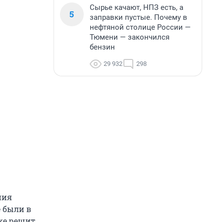
Сырье качают, НПЗ есть, а
5
заправки пустые. Почему в
нефтяной столице России —
Тюмени — закончился
бензин
29 932
298
ния
е были в
зже решит