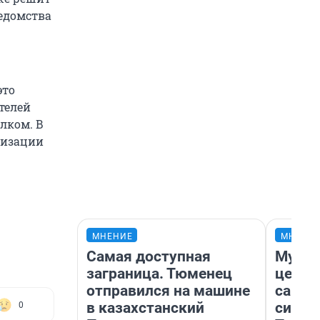
ведомства
это
телей
лком. В
лизации
МНЕНИЕ
МНЕНИ
Самая доступная
Музей
заграница. Тюменец
церко
отправился на машине
самоц
в казахстанский
симво
0