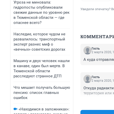
Угроза не миновала:
гидропосты опубликовали
Увидели опечатку? В
свежие данные по уровню рек
в Тюменской области — где
опаснее всего?
Наследие, которое чудом не
КОММЕНТАР
развалилось: транспортный
эксперт разнес миф о
Гость
«вечных» советских дорогах
2 марта 2020, 
А куда отправл
Машину и двух человек нашли
в канаве, один был мертв. В
Тюменской области
расследуют странное ДТП
Гость
2 марта 2020, 
Что мешает получать большую
Откуда радиакт
пенсию: список главных
территория или
ошибок
«Находимся в заложниках»: