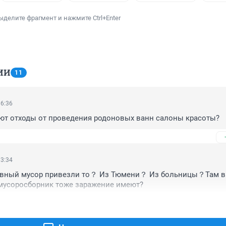
ыделите фрагмент и нажмите Ctrl+Enter
ИИ
11
16:36
яют отходы от проведения родоновых ванн салоны красоты?
13:34
ивный мусор привезли то？ Из Тюмени？ Из больницы？Там в
 мусоросборник тоже заражение имеют?