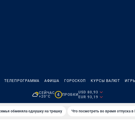
ТЕЛЕПРОГРАММА
АФИША
ГОРОСКОП
КУРСЫ ВАЛЮТ
ИГР
USD 80,93
СЕЙЧАС
4
ПРОБКИ
+20°C
EUR 93,19
семья обменяла однушку на трешку
Что посмотреть во время отпуска в