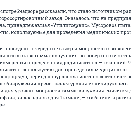
спотребнадзоре рассказали, что стало источником р
усоросортировочный завод. Оказалось, что на предпри
а, принадлежавшая «Утилитсервис». Мусоровоз пыта
нты, используемые для проведения медицинских проц
ли проведены очередные замеры мощности эквивален
льного состава гамма-излучения на поверхности авто
 измерений определен вид радиоизотопа — технеций-9
оизотоп используется для проведения медицинских 
х процедур, период полураспада изотопа составляет 
нта обнаружения превышения уровня ионизирующего
ри дня уровень мощности гамма-излучения снизился 
-фона, характерного для Тюмени, — сообщили в реги
ре.