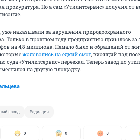
я прокуратура. Но а сам «Утилитсервис» получил от 
писание.
од уже наказывали за нарушения природоохранного
ва. Только в прошлом году предприятию пришлось за 
фов на 4,8 миллиона. Немало было и обращений от жи
 которые
жаловались на едкий смог
, висящий над посе
ю суда «Утилитсервис» переехал. Теперь завод по ути
еместился на другую площадку.
альцева
ный завод
Радиация
0
0
0