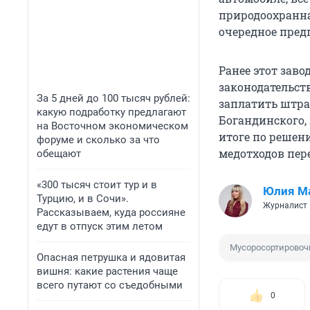
природоохранна
очередное пред
Ранее этот зав
законодательст
За 5 дней до 100 тысяч рублей:
заплатить штра
какую подработку предлагают
Богандинского,
на Восточном экономическом
итоге по решени
форуме и сколько за что
медотходов пер
обещают
«300 тысяч стоит тур и в
Юлия М
Турцию, и в Сочи».
Журналист
Рассказываем, куда россияне
едут в отпуск этим летом
Мусоросортировоч
Опасная петрушка и ядовитая
вишня: какие растения чаще
всего путают со съедобными
0