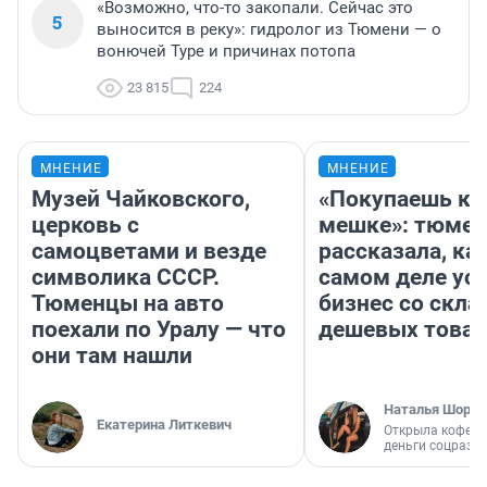
«Возможно, что-то закопали. Сейчас это
5
выносится в реку»: гидролог из Тюмени — о
вонючей Туре и причинах потопа
23 815
224
МНЕНИЕ
МНЕНИЕ
Музей Чайковского,
«Покупаешь ко
церковь с
мешке»: тюмен
самоцветами и везде
рассказала, как
символика СССР.
самом деле ус
Тюменцы на авто
бизнес со скл
поехали по Уралу — что
дешевых това
они там нашли
Наталья Шорох
Екатерина Литкевич
Открыла кофейн
деньги соцразв