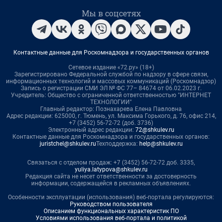
Мы в соцсетях
Контактные данные для Роскомнадзора и государственных органов
Сетевое издание «72.ру» (18+)
Зарегистрировано Федеральной службой по надзору в сфере связи,
информационных технологий и массовых коммуникаций (Роскомнадзор)
Запись о регистрации СМИ ЭЛ № ФС 77– 84674 от 06.02.2023 г.
Учредитель: Общество с ограниченной ответственностью "ИНТЕРНЕТ
ТЕХНОЛОГИИ"
Главный редактор: Познахарева Елена Павловна
Адрес редакции: 625000, г. Тюмень, ул. Максима Горького, д. 76, офис 214,
+7 (3452) 56-72-72 (доб. 3736)
Электронный адрес редакции:
72@shkulev.ru
Контактные данные для Роскомнадзора и государственных органов:
juristchel@shkulev.ru
Техподдержка:
help@shkulev.ru
Связаться с отделом продаж: +7 (3452) 56-72-72 доб. 3335,
yuliya.latypova@shkulev.ru
Редакция сайта не несет ответственности за достоверность
информации, содержащейся в рекламных объявлениях.
Особенности эксплуатации (использования) веб-портала регулируются:
Руководством пользователя
Описанием функциональных характеристик ПО
Условиями использования веб-портала и политикой