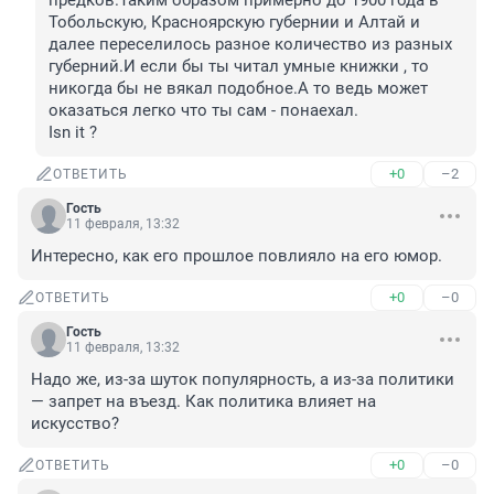
предков.Таким образом примерно до 1900 года в 
Тобольскую, Красноярскую губернии и Алтай и 
далее переселилось разное количество из разных 
губерний.И если бы ты читал умные книжки , то 
никогда бы не вякал подобное.А то ведь может 
оказаться легко что ты сам - понаехал.

Isn it ?
+0
–2
ОТВЕТИТЬ
Гость
11 февраля, 13:32
Интересно, как его прошлое повлияло на его юмор.
+0
–0
ОТВЕТИТЬ
Гость
11 февраля, 13:32
Надо же, из-за шуток популярность, а из-за политики 
— запрет на въезд. Как политика влияет на 
искусство?
+0
–0
ОТВЕТИТЬ