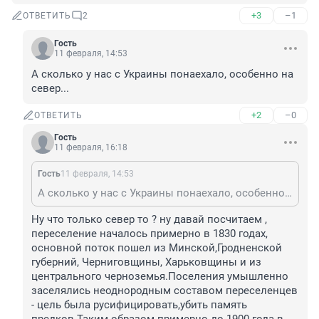
+3
–1
ОТВЕТИТЬ
2
Гость
11 февраля, 14:53
А сколько у нас с Украины понаехало, особенно на 
север...
+2
–0
ОТВЕТИТЬ
Гость
11 февраля, 16:18
Гость
11 февраля, 14:53
А сколько у нас с Украины понаехало, особенно на север...
Ну что только север то ? ну давай посчитаем , 
переселение началось примерно в 1830 годах, 
основной поток пошел из Минской,Гродненской 
губерний, Черниговщины, Харьковщины и из 
центрального черноземья.Поселения умышленно 
заселялись неоднородным составом переселенцев 
- цель была русифицировать,убить память 