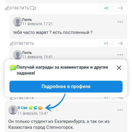
+2
–3
ОТВЕТИТЬ
2
Гость
11 февраля, 17:21
тебя часто жарят ? есть постоянный ?
+1
–0
ОТВЕТИТЬ
Гость
11 февраля, 19:41
Получай награды за комментарии и другие 
Гость
11 февраля, 17:21
задания!
тебя часто жарят ? есть постоянный ?
Подробнее в профиле
фу, уйди противный.
+1
–0
ОТВЕТИТЬ
Я Сам
11 февраля, 13:47
Он только студент из Екатеринбурга, а так он из 
Казахстана город Степногорск.