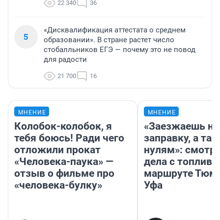
22 340
36
«Дисквалификация аттестата о среднем
5
образовании». В стране растет число
стобалльников ЕГЭ — почему это не повод
для радости
21 700
16
МНЕНИЕ
МНЕНИЕ
Колобок-колобок, я
«Заезжаешь на
тебя боюсь! Ради чего
заправку, а там
отложили прокат
нулям»: смотри
«Человека-паука» —
дела с топливо
отзыв о фильме про
маршруте Тюм
«человека-булку»
Уфа