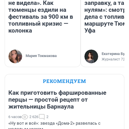
не видела». Как
заправку, а там
тюменцы ездили на
нулям»: смотри
фестиваль за 900 км в
дела с топливо
топливный кризис —
маршруте Тюм
колонка
Уфа
Екатерина Бур
Мария Токмакова
Журналист 72.R
РЕКОМЕНДУЕМ
Как приготовить фаршированные
перцы — простой рецепт от
жительницы Барнаула
6 часов
2 626
2
«Ну вот и всё»: звезда «Дома-2» развелась с