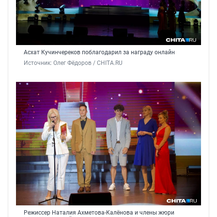
Асхат Кучинчереков поблагодарил за награду онлайн
Источник: 
Олег Фёдоров / CHITA.RU
Режиссер Наталия Ахметова-Калёнова и члены жюри