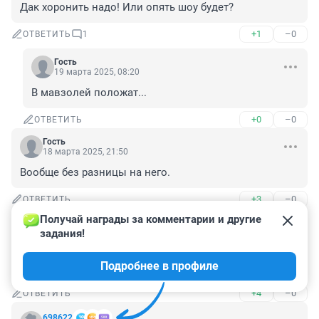
Дак хоронить надо! Или опять шоу будет?
+1
–0
ОТВЕТИТЬ
1
Гость
19 марта 2025, 08:20
В мавзолей положат...
+0
–0
ОТВЕТИТЬ
Гость
18 марта 2025, 21:50
Вообще без разницы на него.
+3
–0
ОТВЕТИТЬ
Получай награды за комментарии и другие 
Гость
18 марта 2025, 21:20
задания!
Не ребёнок? Не в те двери ходить не будет?))

Подробнее в профиле
Ну это вряд ли.
+4
–0
ОТВЕТИТЬ
698622