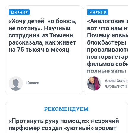
МНЕНИЕ
МНЕНИЕ
«Хочу детей, но боюсь,
«Аналоговая ж
не потяну». Научный
вот что нам ну
сотрудник из Тюмени
Почему новые
рассказала, как живет
блокбастеры
на 75 тысяч в месяц
проваливаются,
повторы стары
фильмов соби
полные залы
Алёна Золотух
Ксения
Журналист НГС
РЕКОМЕНДУЕМ
«Протянуть руку помощи»: незрячий
парфюмер создал «уютный» аромат