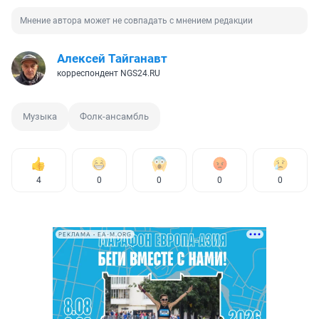
Мнение автора может не совпадать с мнением редакции
Алексей Тайганавт
корреспондент NGS24.RU
Музыка
Фолк-ансамбль
4
0
0
0
0
РЕКЛАМА • EA-M.ORG