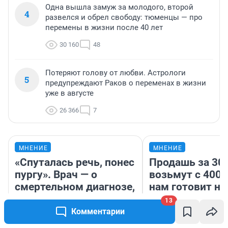
Одна вышла замуж за молодого, второй
4
развелся и обрел свободу: тюменцы — про
перемены в жизни после 40 лет
30 160
48
Потеряют голову от любви. Астрологи
5
предупреждают Раков о переменах в жизни
уже в августе
26 366
7
МНЕНИЕ
МНЕНИЕ
«Спуталась речь, понес
Продашь за 300
пургу». Врач — о
возьмут с 4000
смертельном диагнозе,
нам готовит н
который сложно
налоговый зако
13
обнаружить
коснется импор
Комментарии
даже репетито