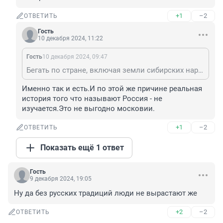
+1
–2
ОТВЕТИТЬ
Гость
10 декабря 2024, 11:22
Гость
10 декабря 2024, 09:47
Бегать по стране, включая земли сибирских народов, Татарстан, Башкирию, Урал и орать Россия для русских и при этом обвинять другие народы в радикальном национализме это вершина лживости и нацизма. Много раз слышал как слово хант или чукча осободуховные русские люди применяли как оскорбление. Так любят Родину, что бегут в Европу или США и там скучают....
Именно так и есть.И по этой же причине реальная 
история того что называют Россия - не 
изучается.Это не выгодно московии.
+1
–2
ОТВЕТИТЬ
Показать ещё 1 ответ
Гость
9 декабря 2024, 19:05
Ну да без русских традиций люди не вырастают же
+2
–2
ОТВЕТИТЬ