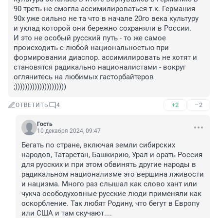
90 треть не смогла ассимилироваться т.к. Германия 
90х уже сильно не та что в начале 20го века культуру 
и уклад которой они бережно сохраняли в России.

И это не особый русский путь - то же самое 
происходить с любой национальностью при 
формировании диаспор. ассимилировать не хотят и 
становятся радикально националистами - вокруг 
оглянитесь на любимых гасторбайтеров 
;)))))))))))))))))))))
+2
–2
ОТВЕТИТЬ
4
Гость
10 декабря 2024, 09:47
Бегать по стране, включая земли сибирских 
народов, Татарстан, Башкирию, Урал и орать Россия 
для русских и при этом обвинять другие народы в 
радикальном национализме это вершина лживости 
и нацизма. Много раз слышал как слово хант или 
чукча осободуховные русские люди применяли как 
оскорбление. Так любят Родину, что бегут в Европу 
или США и там скучают....