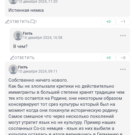
10 декабря 2024, 11:20
Истинная немка
+0
–1
ОТВЕТИТЬ
1
Гость
10 декабря 2024, 16:58
В чем?
+0
–0
ОТВЕТИТЬ
Гость
10 декабря 2024, 09:11
Собственно ничего нового.

Как бы не злопыхали критики но действительно 
иммигранты в большей степени хранят традиции чем 
тек кто остается на Родине, они некоторым образом 
консервируют тот срез культуры который был на 
момент когда они покинули историческую родину.

Самое смешное что через несколько поколений 
могут утратит язык но не культуру. Пример наших 
сосланных Со-со немцев - язык из них выбили а 
культура осталась в итоге вернувшись в Германию в 