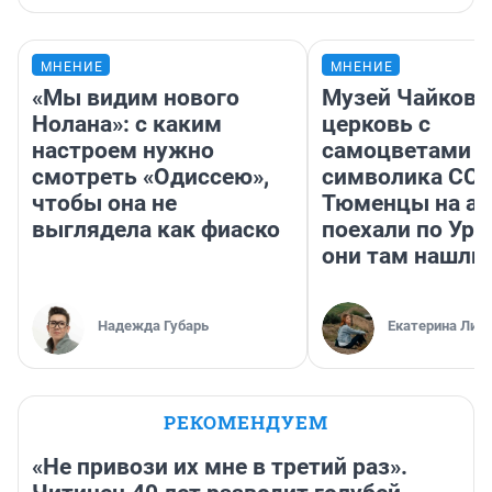
МНЕНИЕ
МНЕНИЕ
«Мы видим нового
Музей Чайковс
Нолана»: с каким
церковь с
настроем нужно
самоцветами и
смотреть «Одиссею»,
символика ССС
чтобы она не
Тюменцы на ав
выглядела как фиаско
поехали по Ура
они там нашли
Надежда Губарь
Екатерина Лит
РЕКОМЕНДУЕМ
«Не привози их мне в третий раз».