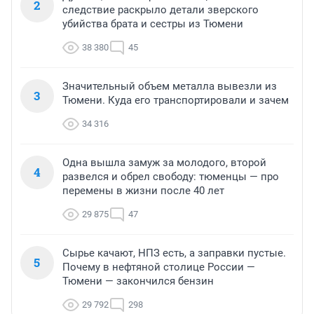
2
следствие раскрыло детали зверского
убийства брата и сестры из Тюмени
38 380
45
Значительный объем металла вывезли из
3
Тюмени. Куда его транспортировали и зачем
34 316
Одна вышла замуж за молодого, второй
4
развелся и обрел свободу: тюменцы — про
перемены в жизни после 40 лет
29 875
47
Сырье качают, НПЗ есть, а заправки пустые.
5
Почему в нефтяной столице России —
Тюмени — закончился бензин
29 792
298