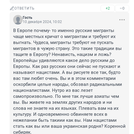
+2
–0
ОТВЕТИТЬ
Гость
10 декабря 2024, 10:02
В Европе почему- то именно русские мигранты 
чаще местных кричат о мигрантам и требуют их 
выгнать. Чудеса, мигранты требуют не пускать 
мигрантов в чужую страну. Это такие традиции вы 
тащите в Европу? Ненависть, нацизм и ложь? 
Европейцы удивляются какое дело русским до 
Европы. Как раз русских они сейчас не пускают и 
называют нацистами. А вы рисуете все так, будто 
вас там любят очень. Вы и в этом комментарии 
оскорбили целые народы, обозвал радикальными 
националистами. Нутро из вас лезет 
самопроизвольно. По мне так лучше азиаты чем 
вы. Вы живете на землях других народов и ни 
слова не знаете на их языках. Плевать вам на их 
культуру. И одновременно обвиняете всех в 
нежелании быть такиии как вы. Нам нацистами 
стать как вы или ваша украинская родня? Коренной 
сибиряк.