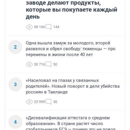
заводе делают продукты,
которые вы покупаете каждый
день
98 166
144
Одна вышла замуж за молодого, второй
2
развелся и обрел свободу: тюменцы — про
перемены в жизни после 40 лет
30 716
50
«Насиловал на глазах у связанных
3
родителей». Новый поворот в деле убийства
россиян в Таиланде
23 999
36
«Дисквалификация аттестата о среднем
4
образовании». В стране растет число
стобалльников ЕГЭ — почему это не повод