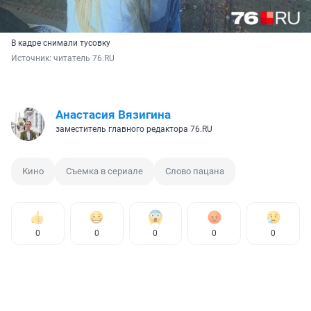
В кадре снимали тусовку
Источник: 
читатель 76.RU
Анастасия Вязигина
заместитель главного редактора 76.RU
Кино
Съемка в сериале
Слово пацана
0
0
0
0
0