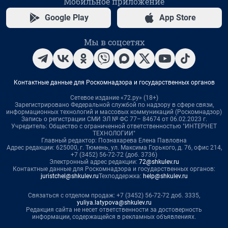
Мобильное приложение
Google Play
App Store
Мы в соцсетях
Контактные данные для Роскомнадзора и государственных органов
Сетевое издание «72.ру» (18+)
Зарегистрировано Федеральной службой по надзору в сфере связи,
информационных технологий и массовых коммуникаций (Роскомнадзор)
Запись о регистрации СМИ ЭЛ № ФС 77– 84674 от 06.02.2023 г.
Учредитель: Общество с ограниченной ответственностью "ИНТЕРНЕТ
ТЕХНОЛОГИИ"
Главный редактор: Познахарева Елена Павловна
Адрес редакции: 625000, г. Тюмень, ул. Максима Горького, д. 76, офис 214,
+7 (3452) 56-72-72 (доб. 3736)
Электронный адрес редакции:
72@shkulev.ru
Контактные данные для Роскомнадзора и государственных органов:
juristchel@shkulev.ru
Техподдержка:
help@shkulev.ru
Связаться с отделом продаж: +7 (3452) 56-72-72 доб. 3335,
yuliya.latypova@shkulev.ru
Редакция сайта не несет ответственности за достоверность
информации, содержащейся в рекламных объявлениях.