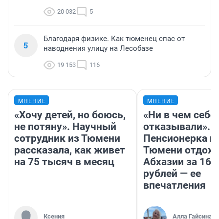
20 032
5
Благодаря физике. Как тюменец спас от
5
наводнения улицу на Лесобазе
19 153
116
МНЕНИЕ
МНЕНИЕ
«Хочу детей, но боюсь,
«Ни в чем себе
не потяну». Научный
отказывали».
сотрудник из Тюмени
Пенсионерка и
рассказала, как живет
Тюмени отдохн
на 75 тысяч в месяц
Абхазии за 160
рублей — ее
впечатления
Ксения
Алла Гайсина