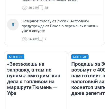
30 219
48
Потеряют голову от любви. Астрологи
5
предупреждают Раков о переменах в жизни
уже в августе
26 432
7
МНЕНИЕ
МНЕНИЕ
«Заезжаешь на
Продашь за 300
заправку, а там по
возьмут с 4000
нулям»: смотрим, как
нам готовит н
дела с топливом на
налоговый зако
маршруте Тюмень —
коснется импор
Уфа
даже репетито