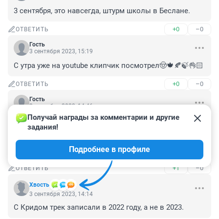
3 сентября, это навсегда, штурм школы в Беслане.
+0
–0
ОТВЕТИТЬ
Гость
3 сентября 2023, 15:19
С утра уже на youtube клипчик посмотрел🤠🍁🍂🍃👌🏻
+0
–0
ОТВЕТИТЬ
Гость
3 сентября 2023, 14:46
Получай награды за комментарии и другие 
Внимание, очень важные Тюменские новости - 
задания!
личная жизнь певца шансона даже не имеющего к 
Тюмени никакого отношения... Это-же "плодотворная" 
Подробнее в профиле
работа "журналистов"...😁😁😁
+1
–0
ОТВЕТИТЬ
Хвость
3 сентября 2023, 14:14
С Кридом трек записали в 2022 году, а не в 2023.