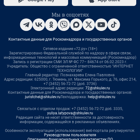
Мы в соцсетях
Контактные данные для Роскомнадзора и государственных органов
Сетевое издание «72.ру» (18+)
Зарегистрировано Федеральной службой по надзору в сфере связи,
информационных технологий и массовых коммуникаций (Роскомнадзор)
Запись о регистрации СМИ ЭЛ № ФС 77– 84674 от 06.02.2023 г.
Учредитель: Общество с ограниченной ответственностью "ИНТЕРНЕТ
ТЕХНОЛОГИИ"
Главный редактор: Познахарева Елена Павловна
Адрес редакции: 625000, г. Тюмень, ул. Максима Горького, д. 76, офис 214,
+7 (3452) 56-72-72 (доб. 3736)
Электронный адрес редакции:
72@shkulev.ru
Контактные данные для Роскомнадзора и государственных органов:
juristchel@shkulev.ru
Техподдержка:
help@shkulev.ru
Связаться с отделом продаж: +7 (3452) 56-72-72 доб. 3335,
yuliya.latypova@shkulev.ru
Редакция сайта не несет ответственности за достоверность
информации, содержащейся в рекламных объявлениях.
Особенности эксплуатации (использования) веб-портала регулируются:
Руководством пользователя
Описанием функциональных характеристик ПО