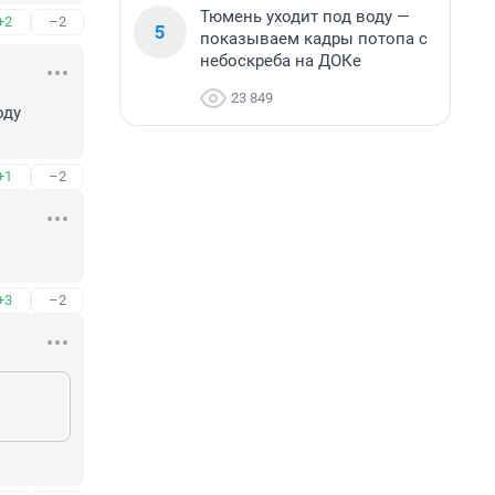
Тюмень уходит под воду —
+2
–2
5
показываем кадры потопа с
небоскреба на ДОКе
23 849
ду 
+1
–2
+3
–2