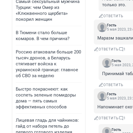
Самый сексуальный мужчина
только это.
Турции: чем Омер из
«Клюквенного щербета»
ОТВЕТИТЬ
покорил женщин
Гость
5 мая 2023, 23
В Тюмени стало больше
Маразм зашкали
комаров. В чем причина?
ОТВЕТИТЬ
1
Россию атаковали больше 200
тысяч дронов, а Беларусь
Гость
стягивает войска к
5 мая 2023, 
украинской границе: главное
Принимай таб
об СВО за неделю
ОТВЕТИТЬ
Быстро покраснеют: как
Гость
соспеть зеленые помидоры
5 мая 2023, 23
дома — пять самых
эффективных способов
Напоминает охоту
ОТВЕТИТЬ
1
Лицевая гладь для чайников:
гайд от набора петель до
Гость
первого готового изделия