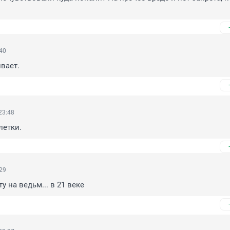
:40
вает.
23:48
летки.
:29
 на ведьм... в 21 веке