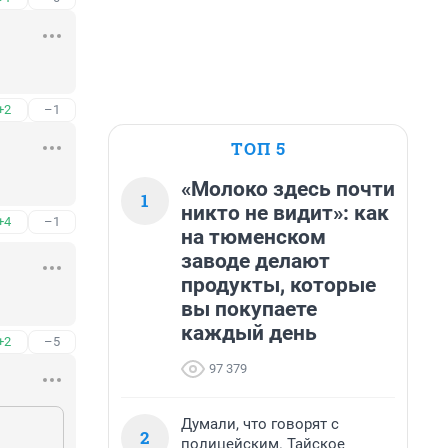
+2
–1
ТОП 5
«Молоко здесь почти
1
никто не видит»: как
+4
–1
на тюменском
заводе делают
продукты, которые
вы покупаете
каждый день
+2
–5
97 379
Думали, что говорят с
2
полицейским. Тайское