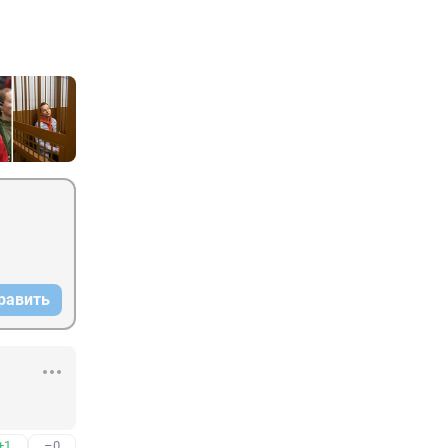
равить
+1
–0