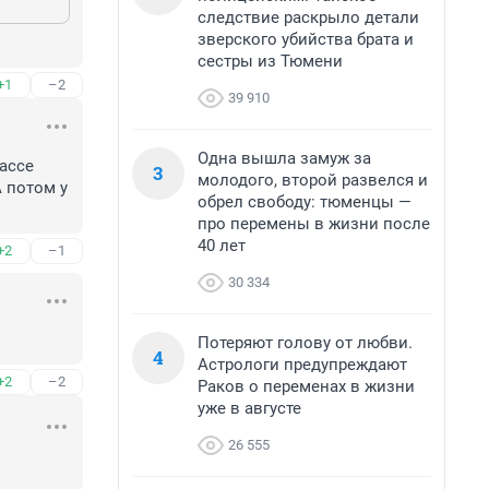
следствие раскрыло детали
зверского убийства брата и
сестры из Тюмени
+1
–2
39 910
Одна вышла замуж за
ассе 
3
молодого, второй развелся и
 потом у 
обрел свободу: тюменцы —
про перемены в жизни после
40 лет
+2
–1
30 334
Потеряют голову от любви.
4
Астрологи предупреждают
+2
–2
Раков о переменах в жизни
уже в августе
26 555