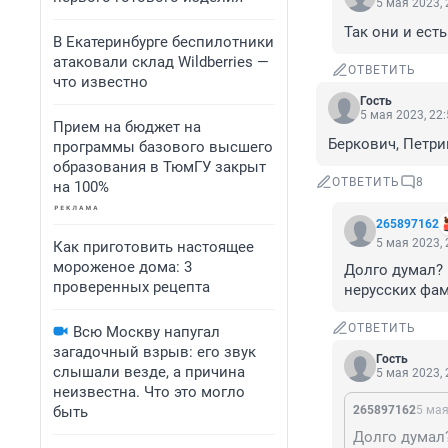
5 мая 2023, 
Так они и ест
В Екатеринбурге беспилотники
атаковали склад Wildberries —
ОТВЕТИТЬ
что известно
Гость
5 мая 2023, 22
Прием на бюджет на
Беркович, Петри
программы базового высшего
образования в ТюмГУ закрыт
ОТВЕТИТЬ
8
на 100%
265897162
5 мая 2023, 
Как приготовить настоящее
мороженое дома: 3
Долго думал? 
проверенных рецепта
нерусских фам
ОТВЕТИТЬ
Всю Москву напугал
загадочный взрыв: его звук
Гость
слышали везде, а причина
5 мая 2023, 
неизвестна. Что это могло
быть
265897162
5 мая