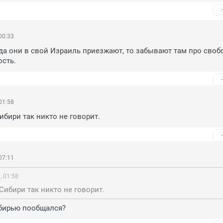
00:33
да они в свой Израиль приезжают, то забывают там про свобо
ость.
01:58
Сибири так никто не говорит.
07:11
, 01:58
 Сибири так никто не говорит.
ибирью пообщался?