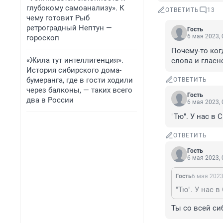
глубокому самоанализу». К
ОТВЕТИТЬ
13
чему готовит Рыб
ретроградный Нептун —
Гость
6 мая 2023, 
гороскоп
Почему-то ког
«Жила тут интеллигенция».
слова и гласн
История сибирского дома-
бумеранга, где в гости ходили
ОТВЕТИТЬ
через балконы, — таких всего
Гость
два в России
6 мая 2023, 
"Тю". У нас в 
ОТВЕТИТЬ
Гость
6 мая 2023, 
Гость
6 мая 2023
"Тю". У нас в
Ты со всей с