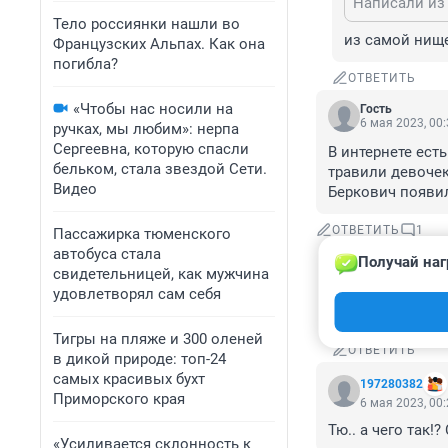
Написали из 
Тело россиянки нашли во
из самой нищ
Французских Альпах. Как она
погибла?
ОТВЕТИТЬ
«Чтобы нас носили на
Гость
6 мая 2023, 00
ручках, мы любим»: нерпа
Сергеевна, которую спасли
В интернете есть
бельком, стала звездой Сети.
травили девочек
Видео
Беркович появил
ОТВЕТИТЬ
1
Пассажирка тюменского
автобуса стала
Получай наг
Гость
свидетельницей, как мужчина
6 мая 2023, 
удовлетворял сам себя
На сайте раша
Тигры на пляже и 300 оленей
ОТВЕТИТЬ
в дикой природе: топ-24
самых красивых бухт
197280382
Приморского края
6 мая 2023, 00
Тю.. а чего так!
«Усиливается склонность к