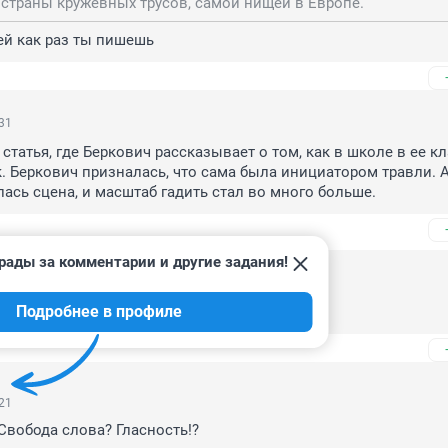
страны кружевных трусов, самой нищей в Европе.
ей как раз ты пишешь
:31
 статья, где Беркович рассказывает о том, как в школе в ее кл
. Беркович призналась, что сама была инициатором травли. А
ась сцена, и масштаб гадить стал во много больше.
рады за комментарии и другие задания!
07:13
Подробнее в профиле
 тудэй чтоли?
:21
? Свобода слова? Гласность!?