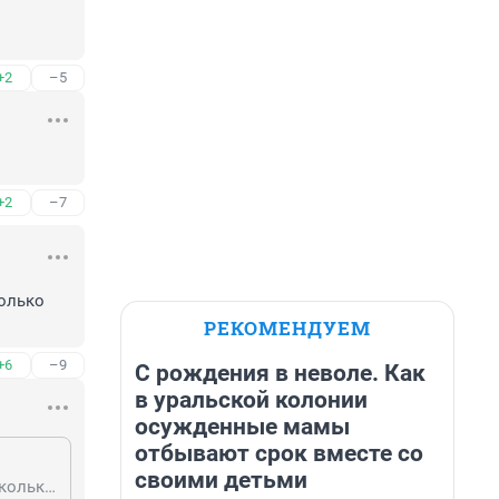
+2
–5
+2
–7
олько 
РЕКОМЕНДУЕМ
+6
–9
С рождения в неволе. Как
в уральской колонии
осужденные мамы
отбывают срок вместе со
своими детьми
Долго думал? Когда нечего сказать, то можно к фамилиям докопаться. А сколько нерусских фамилий вокруг первого лица совсем не видно?