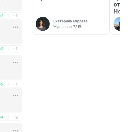
отзыв
Нолан
+2
–1
Екатерина Бурлева
Журналист 72.RU
+3
–1
+2
–1
+4
–2