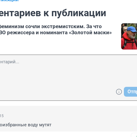
БЛИКАЦИИ
ентариев к публикации
феминизм сочли экстремистским. За что
ЗО режиссера и номинанта «Золотой маски»
Отп
:15
гоизбранные воду мутят