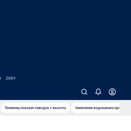
Ы
ZODY
Тюменец показал паводок с высоты
Заявление водоканала про запа