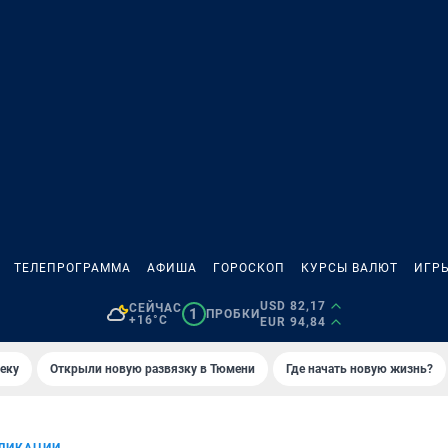
ТЕЛЕПРОГРАММА
АФИША
ГОРОСКОП
КУРСЫ ВАЛЮТ
ИГР
USD 82,17
СЕЙЧАС
1
ПРОБКИ
+16°C
EUR 94,84
еку
Открыли новую развязку в Тюмени
Где начать новую жизнь?