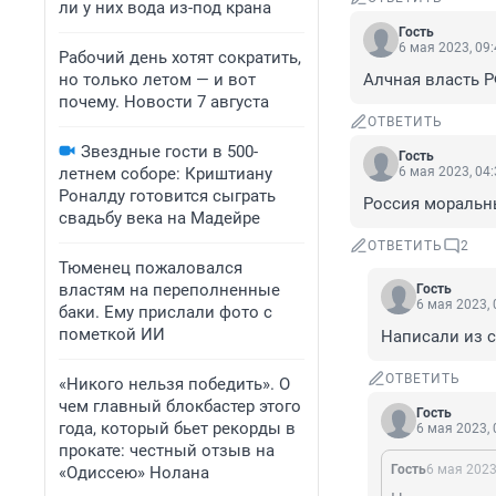
ли у них вода из-под крана
Гость
6 мая 2023, 09
Рабочий день хотят сократить,
но только летом — и вот
Алчная власть Р
почему. Новости 7 августа
ОТВЕТИТЬ
Звездные гости в 500-
Гость
летнем соборе: Криштиану
6 мая 2023, 04
Роналду готовится сыграть
Россия моральн
свадьбу века на Мадейре
ОТВЕТИТЬ
2
Тюменец пожаловался
властям на переполненные
Гость
6 мая 2023, 
баки. Ему прислали фото с
пометкой ИИ
Написали из с
ОТВЕТИТЬ
«Никого нельзя победить». О
чем главный блокбастер этого
Гость
года, который бьет рекорды в
6 мая 2023, 
прокате: честный отзыв на
Гость
6 мая 2023
«Одиссею» Нолана