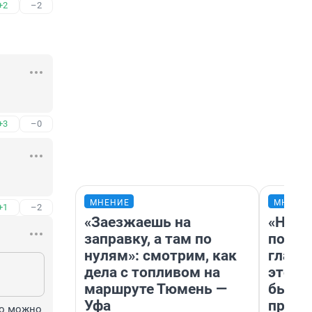
+2
–2
+3
–0
МНЕНИЕ
МНЕНИ
+1
–2
«Заезжаешь на
«Нико
заправку, а там по
побед
нулям»: смотрим, как
главн
дела с топливом на
этого
маршруте Тюмень —
бьет 
Уфа
прока
о можно 