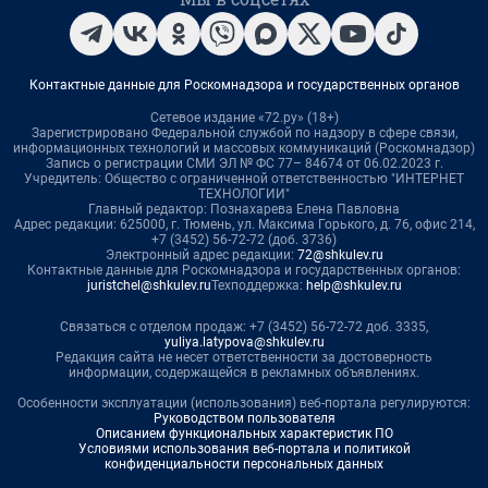
Контактные данные для Роскомнадзора и государственных органов
Сетевое издание «72.ру» (18+)
Зарегистрировано Федеральной службой по надзору в сфере связи,
информационных технологий и массовых коммуникаций (Роскомнадзор)
Запись о регистрации СМИ ЭЛ № ФС 77– 84674 от 06.02.2023 г.
Учредитель: Общество с ограниченной ответственностью "ИНТЕРНЕТ
ТЕХНОЛОГИИ"
Главный редактор: Познахарева Елена Павловна
Адрес редакции: 625000, г. Тюмень, ул. Максима Горького, д. 76, офис 214,
+7 (3452) 56-72-72 (доб. 3736)
Электронный адрес редакции:
72@shkulev.ru
Контактные данные для Роскомнадзора и государственных органов:
juristchel@shkulev.ru
Техподдержка:
help@shkulev.ru
Связаться с отделом продаж: +7 (3452) 56-72-72 доб. 3335,
yuliya.latypova@shkulev.ru
Редакция сайта не несет ответственности за достоверность
информации, содержащейся в рекламных объявлениях.
Особенности эксплуатации (использования) веб-портала регулируются:
Руководством пользователя
Описанием функциональных характеристик ПО
Условиями использования веб-портала и политикой
конфиденциальности персональных данных