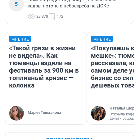
5
кадры потопа с небоскреба на ДОКе
23 878
172
МНЕНИЕ
МНЕНИЕ
«Такой грязи в жизни
«Покупаешь ко
не видела». Как
мешке»: тюмен
тюменцы ездили на
рассказала, как
фестиваль за 900 км в
самом деле ус
топливный кризис —
бизнес со скл
колонка
дешевых това
Наталья Шорох
Мария Токмакова
Открыла кофейн
деньги соцразв