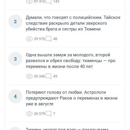
97 416
143
Думали, что говорят с полицейским. Тайское
2
следствие раскрыло детали зверского
убийства брата и сестры из Тюмени
39 976
48
Одна вышла замуж за молодого, второй
3
развелся и обрел свободу: тюменцы — про
перемены в жизни после 40 лет
30 346
49
Потеряют голову от любви. Астрологи
4
предупреждают Раков о переменах в жизни
уже в августе
26 579
7
Тюмень уходит под воду — показываем