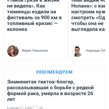
не видела». Как
Нолана»: с как
тюменцы ездили на
настроем нужн
фестиваль за 900 км в
смотреть «Оди
топливный кризис —
чтобы она не
колонка
выглядела как
Мария Токмакова
Надежда Губар
РЕКОМЕНДУЕМ
Знаменитая тикток-блогер,
рассказывавшая о борьбе с редкой
формой рака, умерла в возрасте 26
лет
6 часов
3 651
23