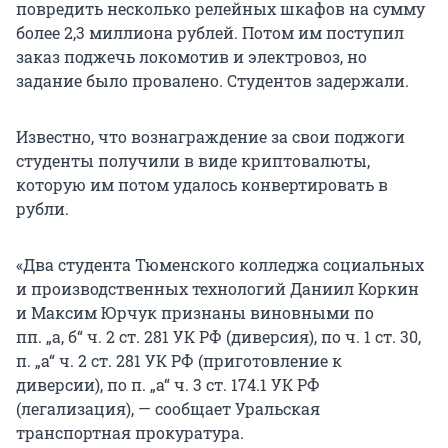
повредить несколько релейных шкафов на сумму
более 2,3 миллиона рублей. Потом им поступил
заказ поджечь локомотив и электровоз, но
задание было провалено. Студентов задержали.
Известно, что вознаграждение за свои поджоги
студенты получили в виде криптовалюты,
которую им потом удалось конвертировать в
рубли.
«Два студента Тюменского колледжа социальных
и производственных технологий Даниил Коркин
и Максим Юрчук признаны виновными по
пп. „а, б“ ч. 2 ст. 281 УК РФ
(диверсия), по
ч. 1 ст. 30
,
п. „а“ ч. 2 ст. 281 УК РФ
(приготовление к
диверсии), по
п. „а“ ч. 3 ст. 174.1 УК РФ
(легализация), — сообщает Уральская
транспортная прокуратура.