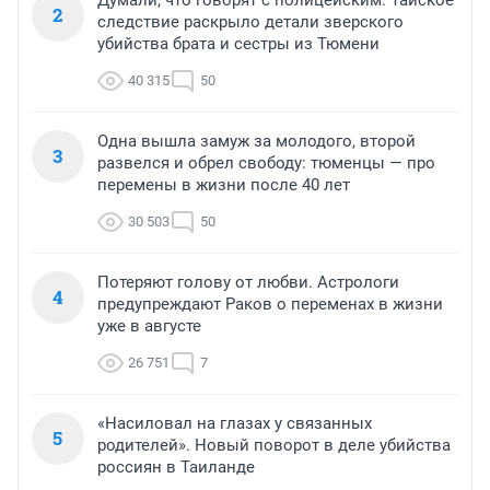
Думали, что говорят с полицейским. Тайское
2
следствие раскрыло детали зверского
убийства брата и сестры из Тюмени
40 315
50
Одна вышла замуж за молодого, второй
3
развелся и обрел свободу: тюменцы — про
перемены в жизни после 40 лет
30 503
50
Потеряют голову от любви. Астрологи
4
предупреждают Раков о переменах в жизни
уже в августе
26 751
7
«Насиловал на глазах у связанных
5
родителей». Новый поворот в деле убийства
россиян в Таиланде