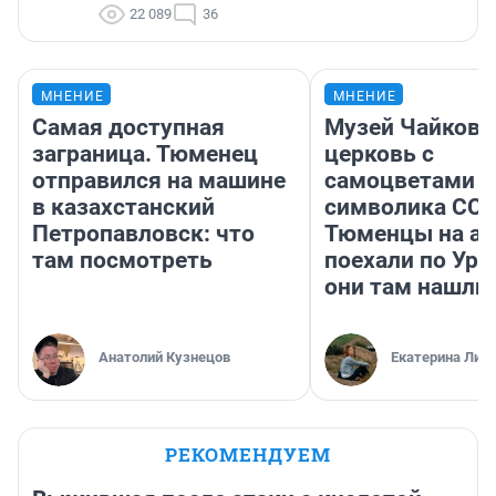
22 089
36
МНЕНИЕ
МНЕНИЕ
Самая доступная
Музей Чайковс
заграница. Тюменец
церковь с
отправился на машине
самоцветами и
в казахстанский
символика ССС
Петропавловск: что
Тюменцы на ав
там посмотреть
поехали по Ура
они там нашли
Анатолий Кузнецов
Екатерина Лит
РЕКОМЕНДУЕМ