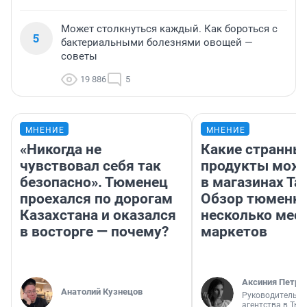
Может столкнуться каждый. Как бороться с
5
бактериальными болезнями овощей —
советы
19 886
5
МНЕНИЕ
МНЕНИЕ
«Никогда не
Какие странны
чувствовал себя так
продукты можн
безопасно». Тюменец
в магазинах Та
проехался по дорогам
Обзор тюменки
Казахстана и оказался
несколько мес
в восторге — почему?
маркетов
Аксиния Петро
Анатолий Кузнецов
Руководитель м
агентства в Тю