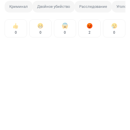
Криминал
Двойное убийство
Расследование
Уголов
0
0
0
2
0