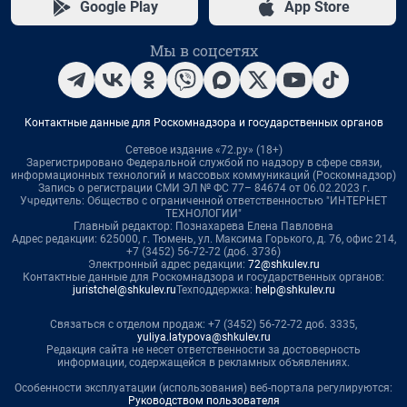
Google Play
App Store
Мы в соцсетях
Контактные данные для Роскомнадзора и государственных органов
Сетевое издание «72.ру» (18+)
Зарегистрировано Федеральной службой по надзору в сфере связи,
информационных технологий и массовых коммуникаций (Роскомнадзор)
Запись о регистрации СМИ ЭЛ № ФС 77– 84674 от 06.02.2023 г.
Учредитель: Общество с ограниченной ответственностью "ИНТЕРНЕТ
ТЕХНОЛОГИИ"
Главный редактор: Познахарева Елена Павловна
Адрес редакции: 625000, г. Тюмень, ул. Максима Горького, д. 76, офис 214,
+7 (3452) 56-72-72 (доб. 3736)
Электронный адрес редакции:
72@shkulev.ru
Контактные данные для Роскомнадзора и государственных органов:
juristchel@shkulev.ru
Техподдержка:
help@shkulev.ru
Связаться с отделом продаж: +7 (3452) 56-72-72 доб. 3335,
yuliya.latypova@shkulev.ru
Редакция сайта не несет ответственности за достоверность
информации, содержащейся в рекламных объявлениях.
Особенности эксплуатации (использования) веб-портала регулируются:
Руководством пользователя