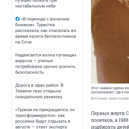
путешествовать при
нестабильном небе
«В переходе с вонючим
бомжом». Туристка
рассказала, как спасалась во
время налета беспилотников
на Сочи
Надвигается волна пугающих
вирусов — ученые
потребовали срочно усилить
безопасность
Дорога в один район. В
Этот снимок сделан во
Тюмени тихо открыли
рассказывает, где и к
скандальную развязку
Источник: 
пресс-служб
«Туризм не прекращается, он
Первых жертв С
трансформируется»: как
поселков, в 198
россияне будут отдыхать в
подбирать детей
августе — ответ эксперта