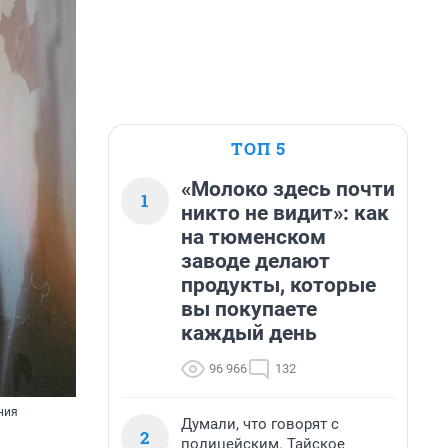
ТОП 5
«Молоко здесь почти
1
никто не видит»: как
на тюменском
заводе делают
продукты, которые
вы покупаете
каждый день
96 966
132
ния
Думали, что говорят с
2
полицейским. Тайское