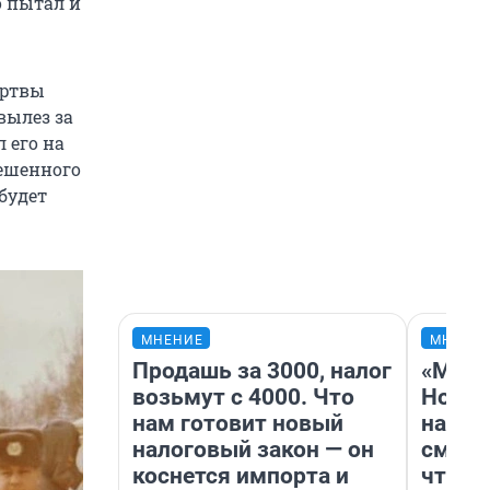
о пытал и
ертвы
вылез за
 его на
вешенного
будет
МНЕНИЕ
МНЕНИ
Продашь за 3000, налог
«Мы в
возьмут с 4000. Что
Нолан
нам готовит новый
настр
налоговый закон — он
смотр
коснется импорта и
чтобы