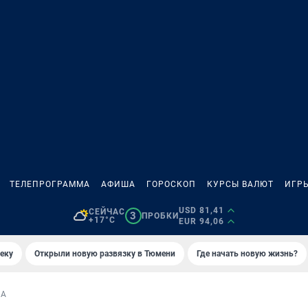
ТЕЛЕПРОГРАММА
АФИША
ГОРОСКОП
КУРСЫ ВАЛЮТ
ИГР
USD 81,41
СЕЙЧАС
3
ПРОБКИ
+17°C
EUR 94,06
еку
Открыли новую развязку в Тюмени
Где начать новую жизнь?
КА