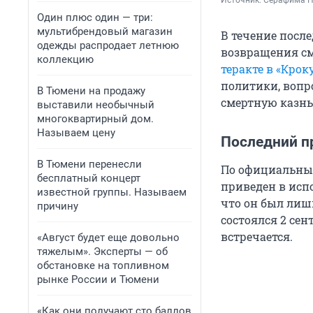
Источник: 
Серафима П
Один плюс один — три:
мультибрендовый магазин
В течение посл
одежды распродает летнюю
возвращения см
коллекцию
теракте в «Крок
политики, вопро
В Тюмени на продажу
смертную казнь 
выставили необычный
многоквартирный дом.
Называем цену
Последний п
В Тюмени перенесли
По официальным
бесплатный концерт
приведен в испо
известной группы. Называем
что он был лиш
причину
состоялся 2 сен
встречается.
«Август будет еще довольно
тяжелым». Эксперты — об
обстановке на топливном
рынке России и Тюмени
«Как они получают сто баллов