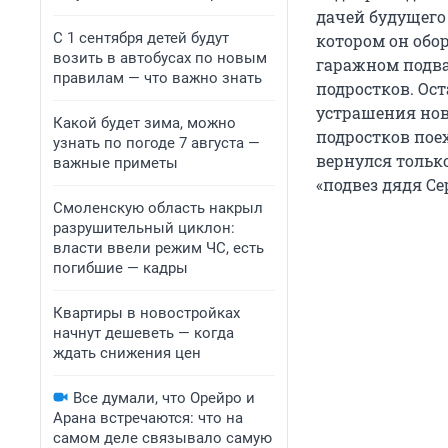
дачей будущего
С 1 сентября детей будут
котором он обор
возить в автобусах по новым
гаражном подва
правилам — что важно знать
подростков. Ост
устрашения нов
Какой будет зима, можно
подростков пое
узнать по погоде 7 августа —
вернулся только
важные приметы
«подвез дядя Се
Смоленскую область накрыл
разрушительный циклон:
власти ввели режим ЧС, есть
погибшие — кадры
Квартиры в новостройках
начнут дешеветь — когда
ждать снижения цен
Все думали, что Орейро и
Арана встречаются: что на
самом деле связывало самую