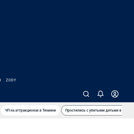
Ы
ZODY
ЧП на аттракционах в Тюмени
Простились с убитыми детьми в Таила