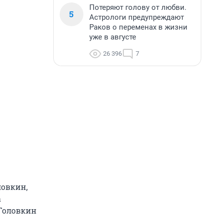
Потеряют голову от любви.
5
Астрологи предупреждают
Раков о переменах в жизни
уже в августе
26 396
7
ловкин,
а
 Головкин