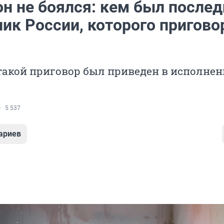
он не боялся: кем был после
ник России, которого пригово
акой приговор был приведен в исполнен
5 537
ариев