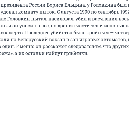
 президента России Бориса Ельцина, у Головкина был 
удовал комнату пыток. С августа 1990 по сентябрь 1992
ле Головкин пытал, насиловал, убил и расчленил вос
анки он уносил в лес, но хранил части тел и использов
ых жертв. Последнее убийство было тройным — четве
хали на Белорусский вокзал в зал игровых автоматов,
 один. Именно он расскажет следователям, что других
режа», а их останки найдут грибники.