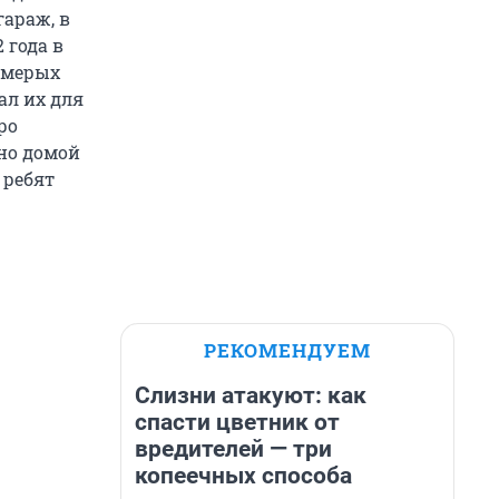
гараж, в
 года в
ьмерых
ал их для
ро
 но домой
 ребят
РЕКОМЕНДУЕМ
Слизни атакуют: как
спасти цветник от
вредителей — три
копеечных способа