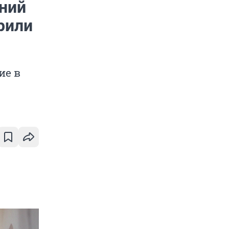
дний
рили
ие в