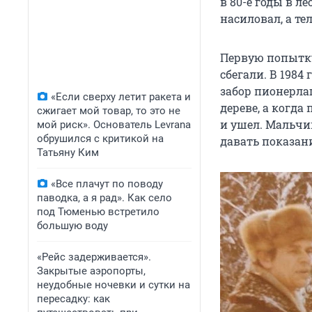
в 80-е годы в л
насиловал, а те
Первую попытку
сбегали. В 1984
забор пионерла
«Если сверху летит ракета и
дереве, а когда
сжигает мой товар, то это не
и ушел. Мальчи
мой риск». Основатель Levrana
обрушился с критикой на
давать показани
Татьяну Ким
«Все плачут по поводу
паводка, а я рад». Как село
под Тюменью встретило
большую воду
«Рейс задерживается».
Закрытые аэропорты,
неудобные ночевки и сутки на
пересадку: как