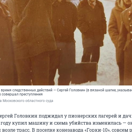
 время следственных действий — Сергей Головкин (в вязаной шапке, указыва
ак совершал преступления
а Московского областного суда
ергей Головкин поджидал у пионерских лагерей и да
8 году купил машину и схема убийства изменилась — о
 возле трасс. В поселке конезавода «Горки-10», совсем 