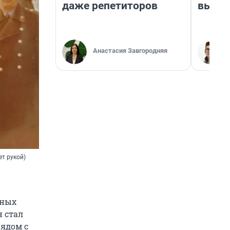
даже репетиторов
выгля
Анастасия Завгородняя
ет рукой)
чных
н стал
рядом с