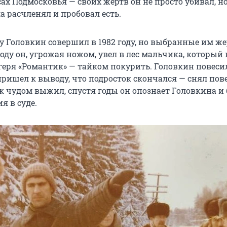
есах Подмосковья — своих жертв он не просто убивал, н
ла расчленял и пробовал есть.
 Головкин совершил в 1982 году, но выбранные им ж
 году он, угрожая ножом, увел в лес мальчика, который 
геря «Романтик» — тайком покурить. Головкин повесил
 пришел к выводу, что подросток скончался — снял по
к чудом выжил, спустя годы он опознает Головкина и 
я в суде.