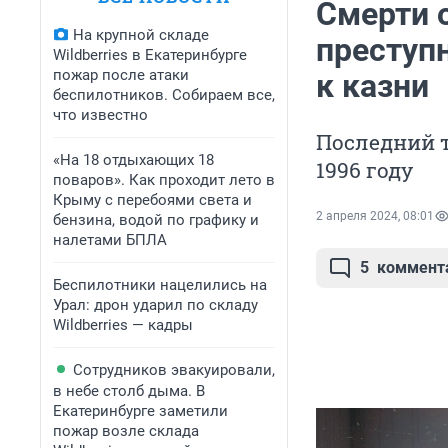
Смерти 
На крупной складе
преступ
Wildberries в Екатеринбурге
пожар после атаки
к казни
беспилотников. Собираем все,
что известно
Последний т
«На 18 отдыхающих 18
1996 году
поваров». Как проходит лето в
Крыму с перебоями света и
2 апреля 2024, 08:01
бензина, водой по графику и
налетами БПЛА
5
коммент
Беспилотники нацелились на
Урал: дрон ударил по складу
Wildberries — кадры
Сотрудников эвакуировали,
в небе столб дыма. В
Екатеринбурге заметили
пожар возле склада