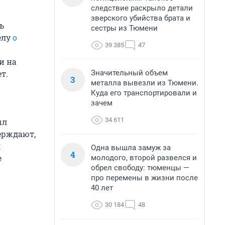
следствие раскрыло детали
зверского убийства брата и
ь
сестры из Тюмени
елу
о
39 385
47
и на
Значительный объем
т.
3
металла вывезли из Тюмени.
Куда его транспортировали и
зачем
34 611
ыл
верждают,
л
Одна вышла замуж за
4
е
молодого, второй развелся и
обрел свободу: тюменцы —
про перемены в жизни после
40 лет
30 184
48