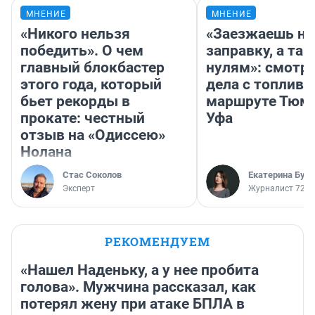
МНЕНИЕ
МНЕНИЕ
«Никого нельзя
«Заезжаешь на
победить». О чем
заправку, а там
главный блокбастер
нулям»: смотри
этого года, который
дела с топливо
бьет рекорды в
маршруте Тюм
прокате: честный
Уфа
отзыв на «Одиссею»
Нолана
Стас Соколов
Екатерина Бур
Эксперт
Журналист 72.R
РЕКОМЕНДУЕМ
«Нашел Наденьку, а у нее пробита
голова». Мужчина рассказал, как
потерял жену при атаке БПЛА в