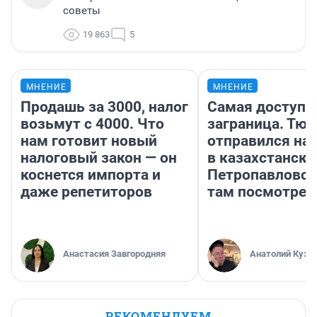
советы
19 863
5
МНЕНИЕ
МНЕНИЕ
Продашь за 3000, налог
Самая доступн
возьмут с 4000. Что
заграница. Тю
нам готовит новый
отправился на
налоговый закон — он
в казахстански
коснется импорта и
Петропавловск
даже репетиторов
там посмотрет
Анастасия Завгородняя
Анатолий Кузн
РЕКОМЕНДУЕМ