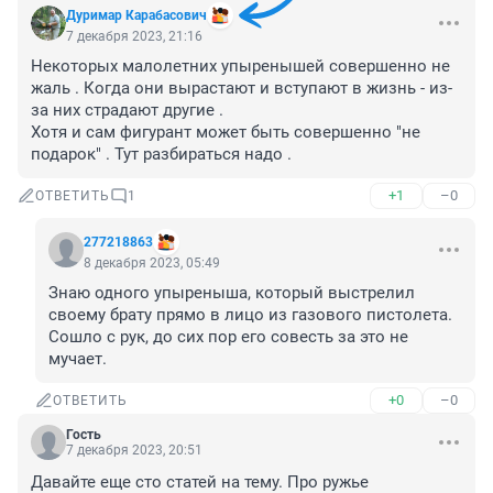
Дуримар Карабасович
7 декабря 2023, 21:16
Некоторых малолетних упыренышей совершенно не 
жаль . Когда они вырастают и вступают в жизнь - из-
за них страдают другие .

Хотя и сам фигурант может быть совершенно "не 
подарок" . Тут разбираться надо .
+1
–0
ОТВЕТИТЬ
1
277218863
8 декабря 2023, 05:49
Знаю одного упыреныша, который выстрелил 
своему брату прямо в лицо из газового пистолета. 
Сошло с рук, до сих пор его совесть за это не 
мучает.
+0
–0
ОТВЕТИТЬ
Гость
7 декабря 2023, 20:51
Давайте еще сто статей на тему. Про ружье 