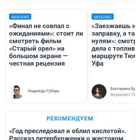
МНЕНИЕ
МНЕНИЕ
«Финал не совпал с
«Заезжаешь на
ожиданиями»: стоит ли
заправку, а там
смотреть фильм
нулям»: смотри
«Старый орел» на
дела с топливо
большом экране —
маршруте Тюм
честная рецензия
Уфа
Екатерина Бур
Надежда Губарь
Журналист 72.R
РЕКОМЕНДУЕМ
«Год преследовал и облил кислотой».
Рассказ петербурженки о жестоком