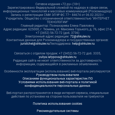
Сетевое издание «72.ру» (18+)
Зарегистрировано Федеральной службой по надзору в сфере связи,
информационных технологий и массовых коммуникаций (Роскомнадзор)
Запись о регистрации СМИ ЭЛ № ФС 77– 84674 от 06.02.2023 г.
Учредитель: Общество с ограниченной ответственностью "ИНТЕРНЕТ
ТЕХНОЛОГИИ"
Главный редактор: Познахарева Елена Павловна
Адрес редакции: 625000, г. Тюмень, ул. Максима Горького, д. 76, офис 214,
+7 (3452) 56-72-72 (доб. 3736)
Электронный адрес редакции:
72@shkulev.ru
Контактные данные для Роскомнадзора и государственных органов:
juristchel@shkulev.ru
Техподдержка:
help@shkulev.ru
Связаться с отделом продаж: +7 (3452) 56-72-72 доб. 3335,
yuliya.latypova@shkulev.ru
Редакция сайта не несет ответственности за достоверность
информации, содержащейся в рекламных объявлениях.
Особенности эксплуатации (использования) веб-портала регулируются:
Руководством пользователя
Описанием функциональных характеристик ПО
Условиями использования веб-портала и политикой
конфиденциальности персональных данных
Веб-портал распространяется в виде интернет-сервиса, специальные
действия по установке на стороне пользователя не требуются
Политика использования cookies
Рекомендательные системы