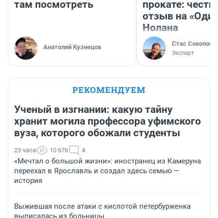
там посмотреть
прокате: честн
отзыв на «Оди
Нолана
Стас Соколов
Анатолий Кузнецов
Эксперт
РЕКОМЕНДУЕМ
Ученый в изгнании: какую тайну
хранит могила профессора уфимского
вуза, которого обожали студенты
23 часа
10 676
4
«Мечтал о большой жизни»: иностранец из Камеруна
переехал в Ярославль и создал здесь семью —
история
Выжившая после атаки с кислотой петербурженка
выписалась из больницы