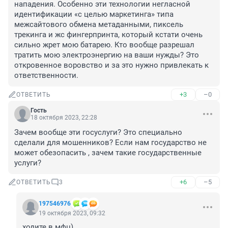
нападения. Особенно эти технологии негласной 
идентификации «с целью маркетинга» типа 
межсайтового обмена метаданными, пиксель 
трекинга и жс фингерпринта, который кстати очень 
сильно жрет мою батарею. Кто вообще разрешал 
тратить мою электроэнергию на ваши нужды? Это 
откровенное воровство и за это нужно привлекать к 
ответственности.
+3
–0
ОТВЕТИТЬ
Гость
18 октября 2023, 22:28
Зачем вообще эти госуслуги? Это специально 
сделали для мошенников? Если нам государство не 
может обезопасить , зачем такие государственные 
услуги?
+6
–5
ОТВЕТИТЬ
3
197546976
19 октября 2023, 09:32
ходите в мфц)