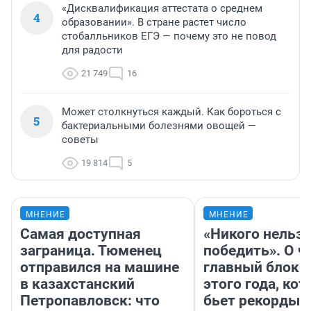
«Дисквалификация аттестата о среднем
4
образовании». В стране растет число
стобалльников ЕГЭ — почему это не повод
для радости
21 749
16
Может столкнуться каждый. Как бороться с
5
бактериальными болезнями овощей —
советы
19 814
5
МНЕНИЕ
МНЕНИЕ
Самая доступная
«Никого нельз
заграница. Тюменец
победить». О ч
отправился на машине
главный блокб
в казахстанский
этого года, ко
Петропавловск: что
бьет рекорды 