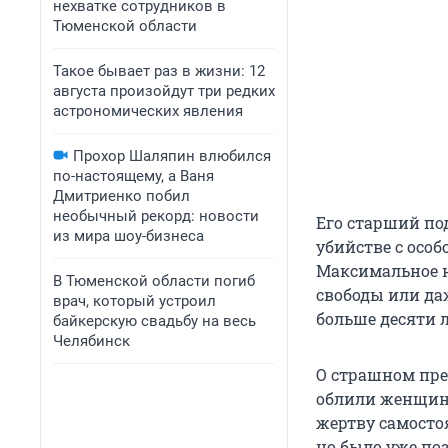
нехватке сотрудников в
Тюменской области
Такое бывает раз в жизни: 12
августа произойдут три редких
астрономических явления
Прохор Шаляпин влюбился
по-настоящему, а Ваня
Дмитриенко побил
необычный рекорд: новости
Его старший по
из мира шоу-бизнеса
убийстве с особ
Максимальное н
В Тюменской области погиб
свободы или да
врач, который устроил
больше десяти 
байкерскую свадьбу на весь
Челябинск
О страшном пр
облили женщину
жертву самосто
но было уже поз