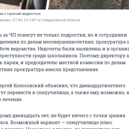
ки с горючей жидкостью
анин / E1.RU, СУ СКР по Свердловской области
 за ЧП понесут не только подростки, но и сотрудники
тделения по делам несовершеннолетних: прокуратура
боте ведомства. Недочеты были выявлены и в органи
реступности среди школьников. Поэтому директору 
ь парни, и председателю местной комиссии по делам
тних прокуратура внесла представление.
Сергей Колосовский объяснил, что двенадцатилетнего
ут перевести в спецучилище, а также ему, возможно, 
 лечение.
рому двенадцать лет, не будет ничего с точки зрения
екса. Возможный вариант — спецучилище плюс