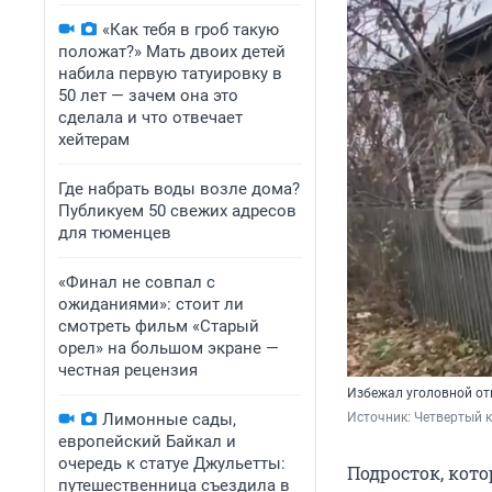
«Как тебя в гроб такую
положат?» Мать двоих детей
набила первую татуировку в
50 лет — зачем она это
сделала и что отвечает
хейтерам
Где набрать воды возле дома?
Публикуем 50 свежих адресов
для тюменцев
«Финал не совпал с
ожиданиями»: стоит ли
смотреть фильм «Старый
орел» на большом экране —
честная рецензия
Избежал уголовной от
Лимонные сады,
Источник: 
Четвертый 
европейский Байкал и
очередь к статуе Джульетты:
Подросток, кот
путешественница съездила в