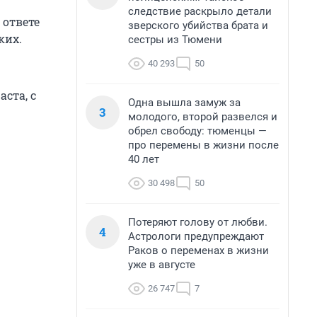
следствие раскрыло детали
 ответе
зверского убийства брата и
ких.
сестры из Тюмени
40 293
50
ста, с
Одна вышла замуж за
3
молодого, второй развелся и
обрел свободу: тюменцы —
про перемены в жизни после
40 лет
30 498
50
Потеряют голову от любви.
4
Астрологи предупреждают
Раков о переменах в жизни
уже в августе
26 747
7