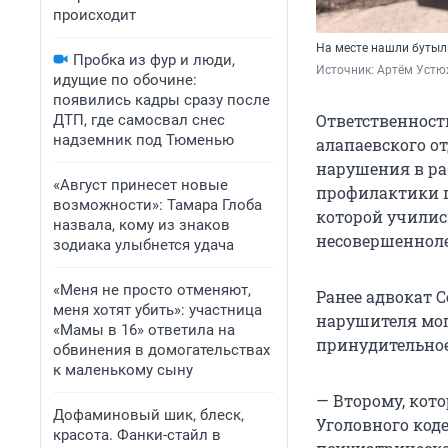
происходит
На месте нашли бутыл
Пробка из фур и люди,
Источник: 
Артём Устюж
идущие по обочине:
появились кадры сразу после
Ответственность
ДТП, где самосвал снес
надземник под Тюменью
алапаевского о
нарушения в ра
«Август принесет новые
профилактики п
возможности»: Тамара Глоба
которой училис
назвала, кому из знаков
несовершенноле
зодиака улыбнется удача
«Меня не просто отменяют,
Ранее адвокат 
меня хотят убить»: участница
нарушителя мог
«Мамы в 16» ответила на
принудительное
обвинения в домогательствах
к маленькому сыну
— Второму, кото
Дофаминовый шик, блеск,
Уголовного код
красота. Фанки-стайл в