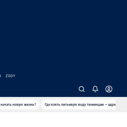
Ы
ZODY
 начать новую жизнь?
Где взять питьевую воду тюменцам — адреса