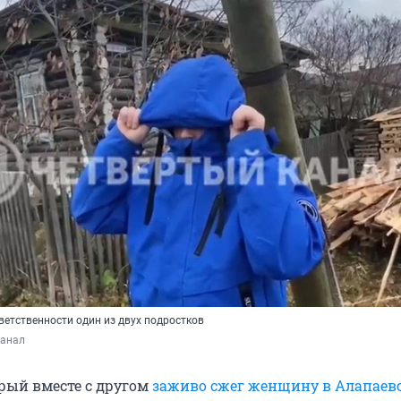
ветственности один из двух подростков
канал
орый вместе с другом
заживо сжег женщину в Алапаев