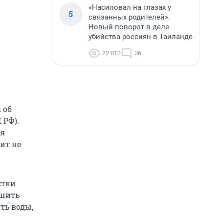
«Насиловал на глазах у
5
связанных родителей».
Новый поворот в деле
убийства россиян в Таиланде
22 013
36
 об
 РФ).
ия
ит не
стки
ушить
ть воды,