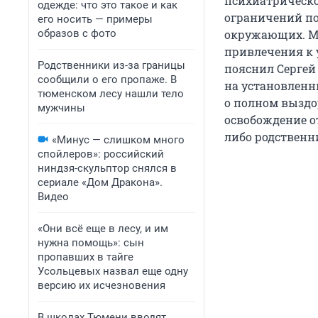
психиатрическо
одежде: что это такое и как
ограничений по 
его носить — примеры
образов с фото
окружающих. Мн
привлечения к у
Родственники из-за границы
пояснил Сергей
сообщили о его пропаже. В
на установленн
тюменском лесу нашли тело
о полном выздо
мужчины
освобождение от
либо родственн
«Минус — слишком много
спойлеров»: российский
ниндзя-скульптор снялся в
сериале «Дом Дракона».
Видео
«Они всё еще в лесу, и им
нужна помощь»: сын
пропавших в тайге
Усольцевых назвал еще одну
версию их исчезновения
В школах Тюмени вводят