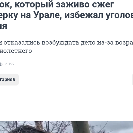
ок, который заживо сжег
рку на Урале, избежал уголо
ия
 отказались возбуждать дело из-за возр
нолетнего
6 792
тариев