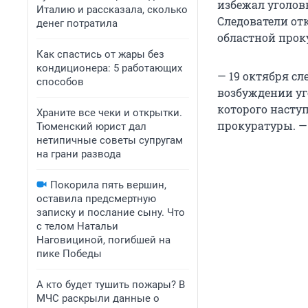
избежал уголов
Италию и рассказала, сколько
Следователи отк
денег потратила
областной прок
Как спастись от жары без
кондиционера: 5 работающих
— 19 октября сл
способов
возбуждении уго
которого наступ
Храните все чеки и открытки.
прокуратуры. —
Тюменский юрист дал
нетипичные советы супругам
на грани развода
Покорила пять вершин,
оставила предсмертную
записку и послание сыну. Что
с телом Натальи
Наговициной, погибшей на
пике Победы
А кто будет тушить пожары? В
МЧС раскрыли данные о