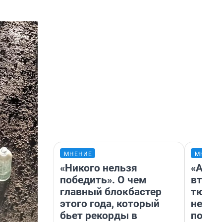
МНЕНИЕ
МНЕНИ
«Никого нельзя
«Арен
победить». О чем
втрое
главный блокбастер
тюмен
этого года, который
нефор
бьет рекорды в
почем