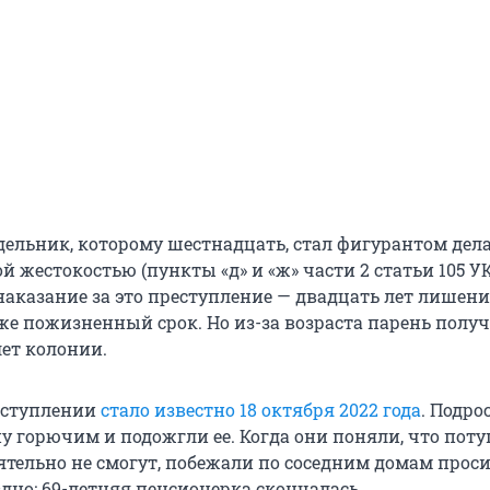
дельник, которому шестнадцать, стал фигурантом дела
ой жестокостью (пункты «д» и «ж» части 2 статьи 105 УК
аказание за это преступление — двадцать лет лишен
же пожизненный срок. Но из-за возраста парень получ
лет колонии.
еступлении
стало известно 18 октября 2022 года
. Подро
 горючим и подожгли ее. Когда они поняли, что пот
ятельно не смогут, побежали по соседним домам проси
дно: 69-летняя пенсионерка скончалась.