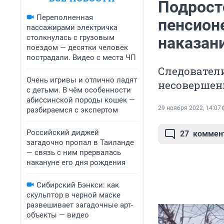
Подрост
Переполненная
пенсионе
пассажирами электричка
столкнулась с грузовым
наказан
поездом — десятки человек
пострадали. Видео с места ЧП
Следователи
Очень игривы и отлично ладят
несовершен
с детьми. В чём особенности
абиссинской породы кошек —
29 ноября 2022, 14:07
разбираемся с экспертом
Российский диджей
27
коммен
загадочно пропал в Таиланде
— связь с ним прервалась
накануне его дня рождения
Сибирский Бэнкси: как
скульптор в черной маске
развешивает загадочные арт-
объекты — видео