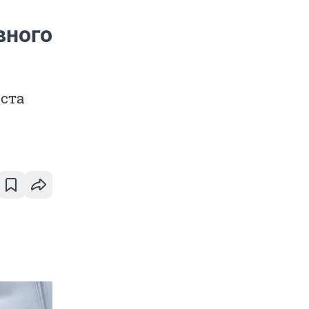
вного
аста