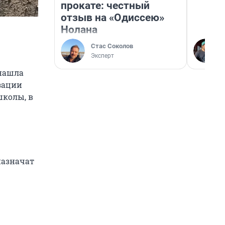
прокате: честный
отзыв на «Одиссею»
Нолана
Стас Соколов
Эксперт
 нашла
зации
школы, в
назначат