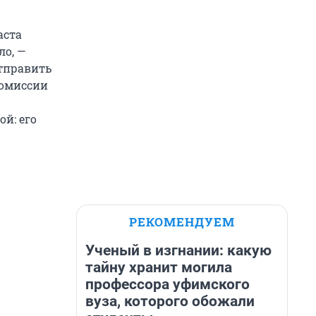
аста
ло, —
отправить
комиссии
ой: его
РЕКОМЕНДУЕМ
Ученый в изгнании: какую
тайну хранит могила
профессора уфимского
вуза, которого обожали