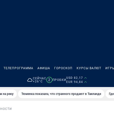
ТЕЛЕПРОГРАММА
АФИША
ГОРОСКОП
КУРСЫ ВАЛЮТ
ИГР
USD 82,17
СЕЙЧАС
2
ПРОБКИ
+26°C
EUR 94,84
м на реку
Тюменка показала, что странного продают в Таиланде
Где
БНОСТИ