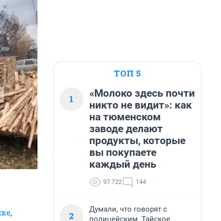
ТОП 5
«Молоко здесь почти
1
никто не видит»: как
на тюменском
заводе делают
продукты, которые
вы покупаете
каждый день
97 722
144
Думали, что говорят с
ске
,
2
полицейским. Тайское