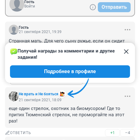
Гость
Войти
Отправить
Гость
21 сентября 2021, 19:39
Странная мать. Для чего сыну ружье, если он сидит 
дома. Сейчас много таких замкнутых детей. Но если 
Получай награды за комментарии и другие 
он покупает ружье ! для чего ?!
задания!
+4
–2
ОТВЕТИТЬ
1
Подробнее в профиле
Показать ещё 1 ответ
Не врать и Не бояться
21 сентября 2021, 18:09
еще один стрелок, охотник за биомусором! Где то 
притих Тюменский стрелок, не проморгайте на этот 
раз!
+1
–4
ОТВЕТИТЬ