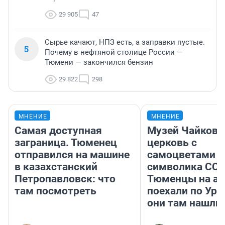
29 905
47
Сырье качают, НПЗ есть, а заправки пустые.
5
Почему в нефтяной столице России —
Тюмени — закончился бензин
29 822
298
МНЕНИЕ
МНЕНИЕ
Самая доступная
Музей Чайковс
заграница. Тюменец
церковь с
отправился на машине
самоцветами и
в казахстанский
символика ССС
Петропавловск: что
Тюменцы на ав
там посмотреть
поехали по Ура
они там нашли