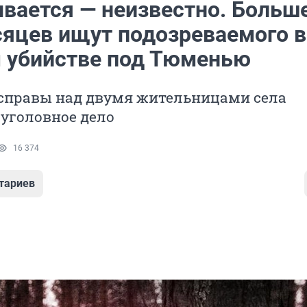
ывается — неизвестно. Больш
сяцев ищут подозреваемого в
 убийстве под Тюменью
асправы над двумя жительницами села
уголовное дело
16 374
тариев