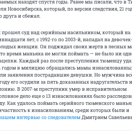
ваемых находят спустя годы. Ранее мы писали, что в 
я Новосибирска, который, по версии следствия, 21 го
о друга и сбежал.
я прошел суд над серийным насильником, который на
надцати лет, с 1992-го по 2003-й, нападал на девочек
олодых женщин. Он поджидал своих жертв в лесных м
это время маньяка не могли поймать — не было ни од
ацепки. Каждый раз после преступления тюменцу уда
за годом в милицию обращались мамы изнасилованны
ли заявления пострадавшие девушки. Но мужчина вс
 году его осудили за пять доказанных надругательств 
лонию. В 2007-м преступник умер в исправительном
оловное дело еще о 13 изнасилованиях было расследов
оду. Как удалось поймать серийного тюменского манья
ричастность к изнасилованиям, среди которых были и
 нашем интервью со следователем
Дмитрием Савельев