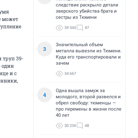
следствие раскрыло детали
зверского убийства брата и
вумя
сестры из Тюмени
е может
тупление
39 543
47
Значительный объем
3
металла вывезли из Тюмени.
Куда его транспортировали и
 труп 39-
зачем
 один
ице и с
34 667
енники,
Одна вышла замуж за
4
молодого, второй развелся и
обрел свободу: тюменцы —
про перемены в жизни после
40 лет
30 236
48