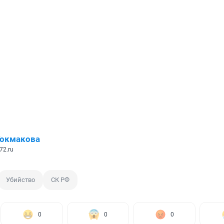
Токмакова
72.ru
Убийство
СК РФ
0
0
0