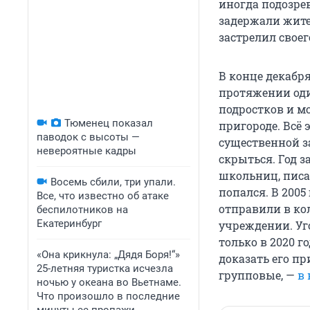
иногда подозре
задержали жител
застрелил своег
В конце декабр
протяжении один
подростков и м
Тюменец показал
пригороде. Всё 
паводок с высоты —
существенной з
невероятные кадры
скрыться. Год 
школьниц, писа
Восемь сбили, три упали.
попался. В 2005
Все, что известно об атаке
отправили в ко
беспилотников на
Екатеринбург
учреждении. Уг
только в 2020 г
«Она крикнула: „Дядя Боря!“»
доказать его п
25-летняя туристка исчезла
групповые, —
в
ночью у океана во Вьетнаме.
Что произошло в последние