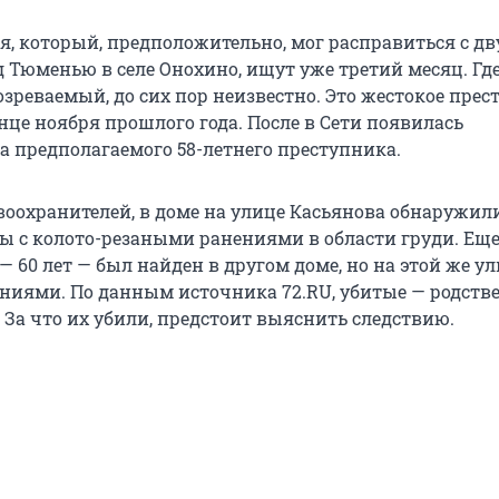
я, который, предположительно, мог расправиться с д
Тюменью в селе Онохино, ищут уже третий месяц. Гд
зреваемый, до сих пор неизвестно. Это жестокое прес
нце ноября прошлого года. После в Сети появилась
а предполагаемого 58-летнего преступника.
оохранителей, в доме на улице Касьянова обнаружили
 с колото-резаными ранениями в области груди. Еще
60 лет — был найден в другом доме, но на этой же ул
ниями. По данным источника 72.RU, убитые — родств
. За что их убили, предстоит выяснить следствию.