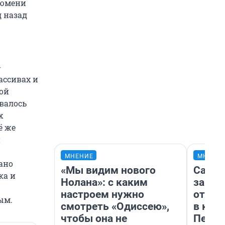
Тюмени
д назад
-
ассивах и
ной
валось
х
ё же
и
МНЕНИЕ
МНЕНИ
ано
«Мы видим нового
Самая
ка и
Нолана»: с каким
загра
настроем нужно
отпра
ым.
смотреть «Одиссею»,
в каз
чтобы она не
Петро