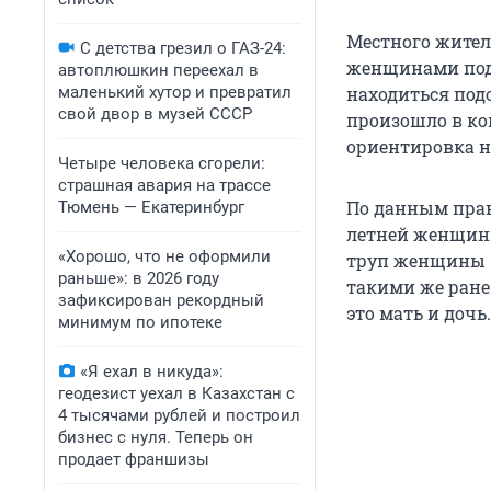
Местного жител
С детства грезил о ГАЗ-24:
женщинами под 
автоплюшкин переехал в
маленький хутор и превратил
находиться подо
свой двор в музей СССР
произошло в ко
ориентировка н
Четыре человека сгорели:
страшная авария на трассе
По данным прав
Тюмень — Екатеринбург
летней женщины
«Хорошо, что не оформили
труп женщины — 
раньше»: в 2026 году
такими же ране
зафиксирован рекордный
это мать и дочь
минимум по ипотеке
«Я ехал в никуда»:
геодезист уехал в Казахстан с
4 тысячами рублей и построил
бизнес с нуля. Теперь он
продает франшизы