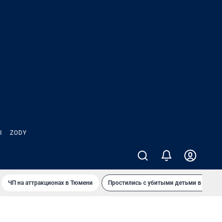
Ы
ZODY
ЧП на аттракционах в Тюмени
Простились с убитыми детьми в Таила