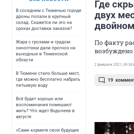
Где скр
В соседнем с Тюменью городе
двух ме
дроны попали в крупный
склад. Скажется ли это на
двойном
сроках доставки заказов?
По факту р
Жара с грозами и градом:
синоптики дали прогноз на
возбуждено 
выходные в Тюменской
области
2 февраля 2021, 09:30
В Тюмени стало больше мест,
где можно бесплатно набрать
19
коммен
питьевую воду
Всё будет хорошо или
воспоминания помешают
жить? Что ждет Водолеев в
августе
«Сами кормите свои будущие