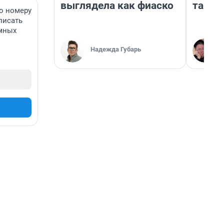
выглядела как фиаско
там п
о номеру
аписать
имных
Надежда Губарь