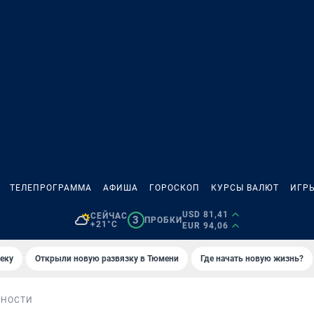
ТЕЛЕПРОГРАММА
АФИША
ГОРОСКОП
КУРСЫ ВАЛЮТ
ИГР
USD 81,41
СЕЙЧАС
3
ПРОБКИ
+21°C
EUR 94,06
еку
Открыли новую развязку в Тюмени
Где начать новую жизнь?
БНОСТИ