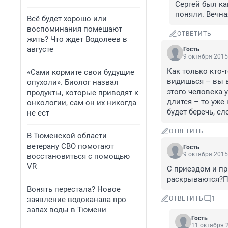
Сергей был ка
поняли. Вечна
Всё будет хорошо или
воспоминания помешают
ОТВЕТИТЬ
жить? Что ждет Водолеев в
августе
Гость
9 октября 2015
Как только кто-т
«Сами кормите свои будущие
видишься – вы в
опухоли». Биолог назвал
этого человека у
продукты, которые приводят к
длится – то уже
онкологии, сам он их никогда
будет беречь, сл
не ест
ОТВЕТИТЬ
В Тюменской области
ветерану СВО помогают
Гость
9 октября 2015
восстановиться с помощью
VR
С приездом и пр
раскрываются?П
Вонять перестала? Новое
заявление водоканала про
ОТВЕТИТЬ
1
запах воды в Тюмени
Гость
11 октября 2