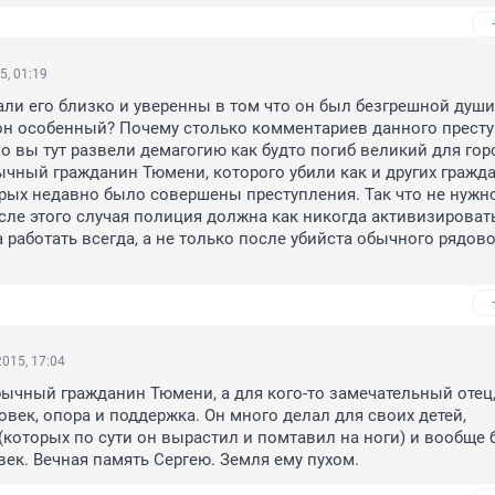
5, 01:19
нали его близко и уверенны в том что он был безгрешной души 
он особенный? Почему столько комментариев данного престу
но вы тут развели демагогию как будто погиб великий для горо
ычный гражданин Тюмени, которого убили как и других граждан
ых недавно было совершены преступления. Так что не нужно
осле этого случая полиция должна как никогда активизировать
работать всегда, а не только после убийста обычного рядово
015, 17:04
бычный гражданин Тюмени, а для кого-то замечательный отец,
овек, опора и поддержка. Он много делал для своих детей, 
которых по сути он вырастил и помтавил на ноги) и вообще 
ек. Вечная память Сергею. Земля ему пухом.