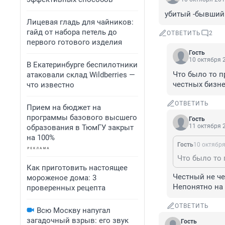
убитый -бывший 
Лицевая гладь для чайников:
гайд от набора петель до
ОТВЕТИТЬ
2
первого готового изделия
Гость
10 октября 2
В Екатеринбурге беспилотники
Что было то п
атаковали склад Wildberries —
честных бизне
что известно
ОТВЕТИТЬ
Прием на бюджет на
программы базового высшего
Гость
11 октября 2
образования в ТюмГУ закрыт
на 100%
Гость
10 октября
Как приготовить настоящее
Честный не че
мороженое дома: 3
Непонятно на 
проверенных рецепта
ОТВЕТИТЬ
Всю Москву напугал
загадочный взрыв: его звук
Гость