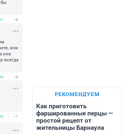
бы 
+1
–0
м 
те, или 
 она 
е всегда 
+0
–0
РЕКОМЕНДУЕМ
Как приготовить
фаршированные перцы —
+2
–1
простой рецепт от
жительницы Барнаула