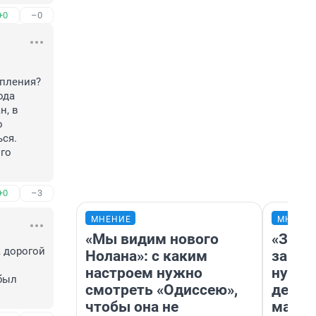
+0
–0
пления? 
да 
, в 
 
ся. 
го 
+0
–3
МНЕНИЕ
МНЕНИ
«Мы видим нового
«Заез
 дорогой 
Нолана»: с каким
заправ
настроем нужно
нулям
был 
смотреть «Одиссею»,
дела 
чтобы она не
маршр