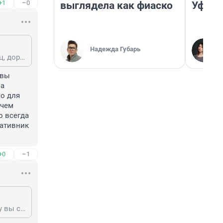
+1
–0
выглядела как фиаско
Уфа
Надежда Губарь
Для вас это обычный гражданин Тюмени, а для кого-то замечательный отец, дорогой и близкий человек, опора и поддержка. Он много делал для своих детей, племянников (которых по сути он вырастил и помтавил на ноги) и вообще был хороший человек. Вечная память Сергею. Земля ему пухом.
вы 
а 
о для 
чем 
 всегда 
ативник 
+0
–1
Все мы хорошие матери и отцы, причём здесь это. Вопрос в другом. Почему вы считаете, что другие преступления должны восприниматься второстепенно, а полиция только после этих разборок должна "работать без выходных". Лично для меня, как и для многих в этом городе я думаю, это убийство менее значимо, чем убийство таксиста и продавца секонд хенда, так как разборки коммерсов это всегда грязное болото, в котором нет честных и праведных. Честный бывший оперативник не мог стать владельцем сети заправочных станций.