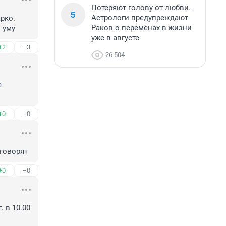
Потеряют голову от любви.
5
Астрологи предупреждают
рко. 
Раков о переменах в жизни
 уму
уже в августе
+2
–3
26 504
 
+0
–0
 говорят
+0
–0
в 10.00 