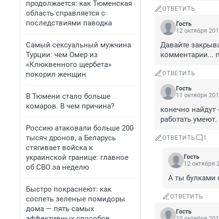
продолжается: как Тюменская
ОТВЕТИТЬ
область справляется с
последствиями паводка
Гость
12 октября 201
Самый сексуальный мужчина
Давайте закрыват
Турции: чем Омер из
комментарии... 
«Клюквенного щербета»
покорил женщин
ОТВЕТИТЬ
Гость
В Тюмени стало больше
11 октября 201
комаров. В чем причина?
конечно найдут -
работать умеют.
Россию атаковали больше 200
тысяч дронов, а Беларусь
ОТВЕТИТЬ
1
стягивает войска к
украинской границе: главное
Гость
12 октября 2
об СВО за неделю
А ты булками
Быстро покраснеют: как
ОТВЕТИТЬ
соспеть зеленые помидоры
дома — пять самых
Гость
эффективных способов
10 октября 201