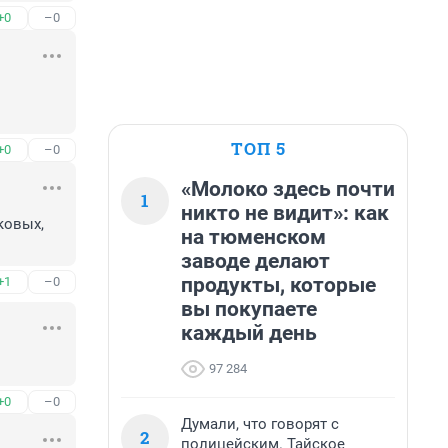
+0
–0
ТОП 5
+0
–0
«Молоко здесь почти
1
никто не видит»: как
ковых, 
на тюменском
заводе делают
продукты, которые
+1
–0
вы покупаете
каждый день
97 284
+0
–0
Думали, что говорят с
2
полицейским. Тайское