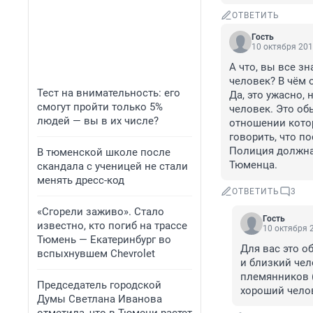
ОТВЕТИТЬ
Гость
10 октября 201
А что, вы все з
человек? В чём 
Тест на внимательность: его
Да, это ужасно, 
смогут пройти только 5%
человек. Это об
людей — вы в их числе?
отношении котор
говорить, что п
Полиция должна 
В тюменской школе после
Тюменца.
скандала с ученицей не стали
менять дресс-код
ОТВЕТИТЬ
3
«Сгорели заживо». Стало
Гость
известно, кто погиб на трассе
10 октября 2
Тюмень — Екатеринбург во
Для вас это о
вспыхнувшем Chevrolet
и близкий чел
племянников (
Председатель городской
хороший челов
Думы Светлана Иванова