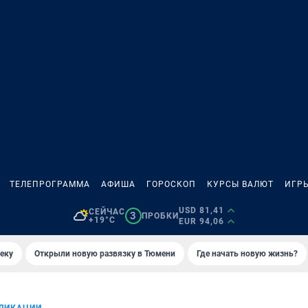
ТЕЛЕПРОГРАММА
АФИША
ГОРОСКОП
КУРСЫ ВАЛЮТ
ИГР
USD 81,41
СЕЙЧАС
3
ПРОБКИ
+19°C
EUR 94,06
еку
Открыли новую развязку в Тюмени
Где начать новую жизнь?