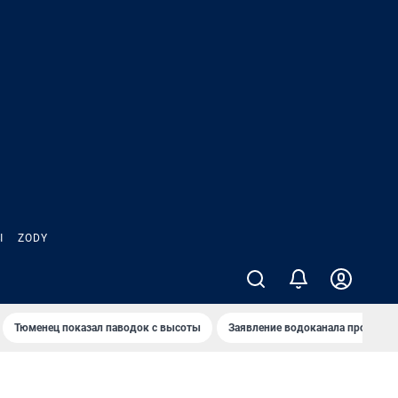
Ы
ZODY
Тюменец показал паводок с высоты
Заявление водоканала про запа