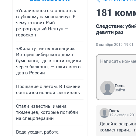
ПЕРЕЙТИ К ПУ
181 ком
«Усиливается склонность к
глубокому самоанализу». К
чему готовит Рыб
Следствие: уби
ретроградный Нептун —
девяти раз
гороскоп
8 октября 2015, 19:01
«Жила тут интеллигенция».
История сибирского дома-
бумеранга, где в гости ходили
через балконы, — таких всего
два в России
Прощание с летом. В Тюмени
Гость
Войти
состоится ночной фестиваль
Стали известны имена
Гость
тюменцев, которые погибли
12 октября 201
на спецоперации
Давайте закрыват
комментарии... 
Вода уходит, работа