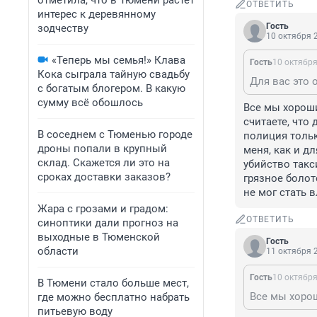
отметила, что в Тюмени растет
ОТВЕТИТЬ
интерес к деревянному
Гость
зодчеству
10 октября 2
«Теперь мы семья!» Клава
Гость
10 октября
Кока сыграла тайную свадьбу
с богатым блогером. В какую
сумму всё обошлось
Все мы хороши
считаете, что
В соседнем с Тюменью городе
полиция тольк
дроны попали в крупный
меня, как и дл
склад. Скажется ли это на
убийство такс
сроках доставки заказов?
грязное болот
не мог стать 
Жара с грозами и градом:
ОТВЕТИТЬ
синоптики дали прогноз на
выходные в Тюменской
Гость
области
11 октября 2
Гость
10 октября
В Тюмени стало больше мест,
где можно бесплатно набрать
питьевую воду