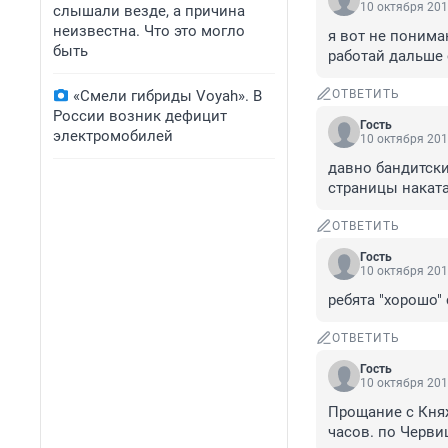
10 октября 201
слышали везде, а причина
неизвестна. Что это могло
я вот не понимаю
быть
работай дальше 
«Смели гибриды Voyah». В
ОТВЕТИТЬ
России возник дефицит
Гость
электромобилей
10 октября 201
давно бандитски
страницы накат
ОТВЕТИТЬ
Гость
10 октября 201
ребята "хорошо"
ОТВЕТИТЬ
Гость
10 октября 201
Прощание с Княж
часов. по Червиш