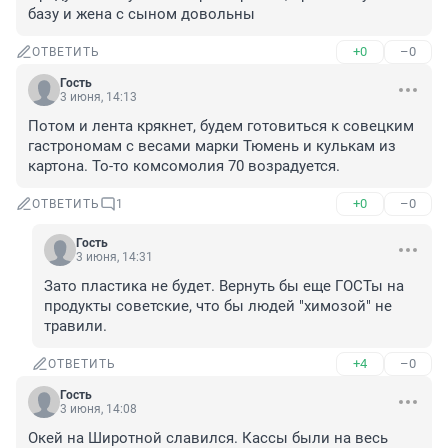
базу и жена с сыном довольны
+0
–0
ОТВЕТИТЬ
Гость
3 июня, 14:13
Потом и лента крякнет, будем готовиться к совецким 
гастрономам с весами марки Тюмень и кулькам из 
картона. То-то комсомолия 70 возрадуется.
+0
–0
ОТВЕТИТЬ
1
Гость
3 июня, 14:31
Зато пластика не будет. Вернуть бы еще ГОСТы на 
продукты советские, что бы людей "химозой" не 
травили.
+4
–0
ОТВЕТИТЬ
Гость
3 июня, 14:08
Окей на Широтной славился. Кассы были на весь 