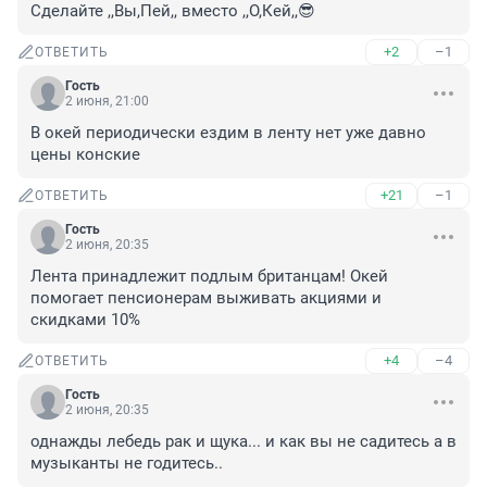
Сделайте ,,Вы,Пей,, вместо ,,О,Кей,,😎
+2
–1
ОТВЕТИТЬ
Гость
2 июня, 21:00
В окей периодически ездим в ленту нет уже давно 
цены конские
+21
–1
ОТВЕТИТЬ
Гость
2 июня, 20:35
Лента принадлежит подлым британцам! Окей 
помогает пенсионерам выживать акциями и 
скидками 10%
+4
–4
ОТВЕТИТЬ
Гость
2 июня, 20:35
однажды лебедь рак и щука... и как вы не садитесь а в 
музыканты не годитесь..