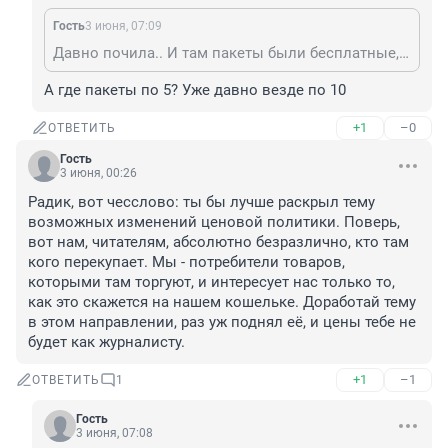
Гость
3 июня, 07:09
Давно почила.. И там пакеты были бесплатные, а не по 5 "рублёв".
А где пакеты по 5? Уже давно везде по 10
+1
–0
ОТВЕТИТЬ
Гость
3 июня, 00:26
Радик, вот чесслово: ты бы лучше раскрыл тему 
возможных изменений ценовой политики. Поверь, 
вот нам, читателям, абсолютно безразлично, кто там 
кого перекупает. Мы - потребители товаров, 
которыми там торгуют, и интересует нас только то, 
как это скажется на нашем кошельке. Доработай тему 
в этом направлении, раз уж поднял её, и цены тебе не 
будет как журналисту.
+1
–1
ОТВЕТИТЬ
1
Гость
3 июня, 07:08