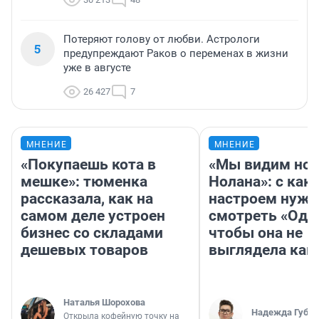
Потеряют голову от любви. Астрологи
5
предупреждают Раков о переменах в жизни
уже в августе
26 427
7
МНЕНИЕ
МНЕНИЕ
«Покупаешь кота в
«Мы видим нов
мешке»: тюменка
Нолана»: с как
рассказала, как на
настроем нужн
самом деле устроен
смотреть «Оди
бизнес со складами
чтобы она не
дешевых товаров
выглядела как
Наталья Шорохова
Надежда Губар
Открыла кофейную точку на