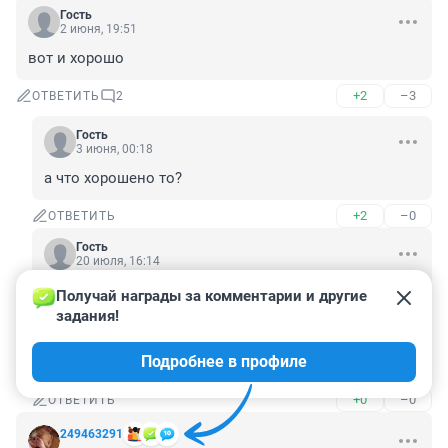
Гость
2 июня, 19:51
вот и хорошо
+2
–3
ОТВЕТИТЬ
2
Гость
3 июня, 00:18
а что хорошено то?
+2
–0
ОТВЕТИТЬ
Гость
20 июля, 16:14
Получай награды за комментарии и другие 
Гость
3 июня, 00:18
задания!
а что хорошено то?
Подробнее в профиле
А Баба-Яга против.
+0
–0
ОТВЕТИТЬ
249463291