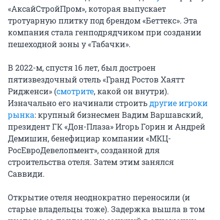
«АксайСтройПром», которая выпускает
тротуарную плитку под брендом «Беттекс». Эта
компания стала генподрядчиком при создании
пешеходной зоны у «Табачки».
В 2022-м, спустя
16 лет
, был достроен
пятизвездочный отель «Гранд Ростов Хаятт
Ридженси» (
смотрите
, какой он внутри).
Изначально его начинали строить
другие игроки
рынка
: крупный бизнесмен Вадим Варшавский,
президент ГК «Дон-Плаза» Игорь Горин и Андрей
Демишин, бенефициар компании «МКЦ-
РосЕвроДевелопмент», созданной для
строительства отеля. Затем этим занялся
Саввиди.
Открытие отеля неоднократно переносили (и
старые владельцы тоже). Задержка вышла в том