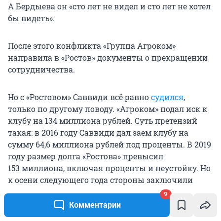
А Бердыева он «сто лет не видел и сто лет не хотел
бы видеть».
После этого конфликта «Группа Агроком»
направила в «Ростов» документы о прекращении
сотрудничества.
Но с «Ростовом» Саввиди всё равно
судился
,
только по другому поводу. «Агроком» подал иск к
клубу на
134 миллиона
рублей. Суть претензий
такая: в 2016 году Саввиди дал заем клубу на
сумму
64,6 миллиона
рублей под проценты. В 2019
году размер долга «Ростова» превысил
153 миллиона
, включая проценты и неустойку. Но
к осени следующего года стороны заключили
мировое соглашение: «Ростов» должен был
9
вернуть
только основной долг почти в
Комментарии
65 миллионов
, а еще — давать рекламу компании