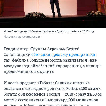
Иван Саввиди на 160-летнем юбилее «Донского табака», 2017 год
Источник: 
agrocomgroup.ru
Гендиректор «Группы Агроком» Сергей
Сапотницкий
объяснил продажу предприятия
так: фабрика больше не могла развиваться «вне
международной табачной корпорации», а японцы
предложили ее выкупить.
И после продажи «Табака» Саввиди впервые
оказался в ежегодном рейтинге Forbes «200 самых
богатых бизнесменов России — 2018» сразу на 53-м
месте с состоянием в
1 миллиард
900 миллионов
долларов. И больше из этого рейтинга он не