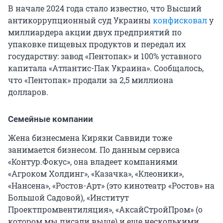
В начале 2024 года стало известно, что Высший
антикоррупционный суд Украины
конфисковал
у
миллиардера акции двух предприятий по
упаковке пищевых продуктов и передал их
государству: завод «Пентопак» и 100% уставного
капитала «Атлантис-Пак Украина». Сообщалось,
что «Пентопак» продали за
2,5 миллиона
долларов.
Семейные компании
Жена бизнесмена Киряки Саввиди тоже
занимается бизнесом. По данным сервиса
«Контур.Фокус», она владеет компаниями
«Агроком Холдинг», «Казачка», «Клеоники»,
«Нансена», «Ростов-Арт» (это кинотеатр «Ростов» на
Большой Садовой), «Институт
Проектпромвентиляция», «АксайСтройПром» (о
котором мы писали выше) и еще несколькими