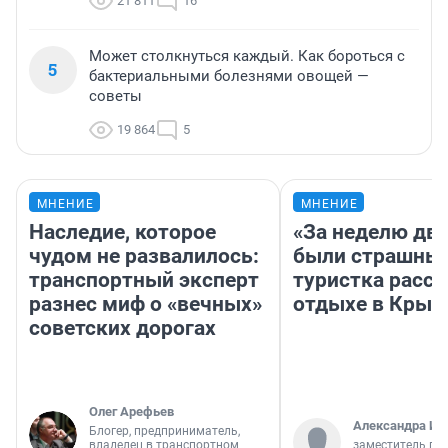
21 811
16
Может столкнуться каждый. Как бороться с
5
бактериальными болезнями овощей —
советы
19 864
5
МНЕНИЕ
МНЕНИЕ
Наследие, которое
«За неделю две
чудом не развалилось:
были страшные
транспортный эксперт
туристка расск
разнес миф о «вечных»
отдыхе в Крым
советских дорогах
Олег Арефьев
Александра Ис
Блогер, предприниматель,
владелец в транспортном
заместитель гл