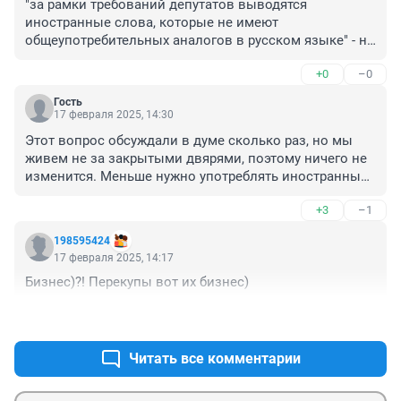
"за рамки требований депутатов выводятся 
иностранные слова, которые не имеют 
общеупотребительных аналогов в русском языке" - ну 
и че изменится? Один фиг будет не понятное слово, 
+0
–0
которое придется расшифровывать в словарях, 
находясь в родной стране. позор
Гость
17 февраля 2025, 14:30
Этот вопрос обсуждали в думе сколько раз, но мы 
живем не за закрытыми двярями, поэтому ничего не 
изменится. Меньше нужно употреблять иностранные 
слова по тв, прессе.
+3
–1
198595424
17 февраля 2025, 14:17
Бизнес)?! Перекупы вот их бизнес)
+2
–0
Читать все комментарии