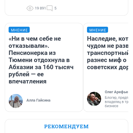
19 891
5
МНЕНИЕ
МНЕНИЕ
«Ни в чем себе не
Наследие, кото
отказывали».
чудом не разва
Пенсионерка из
транспортный 
Тюмени отдохнула в
разнес миф о 
Абхазии за 160 тысяч
советских доро
рублей — ее
впечатления
Олег Арефьев
Блогер, предпри
Алла Гайсина
владелец в тра
бизнесе
РЕКОМЕНДУЕМ