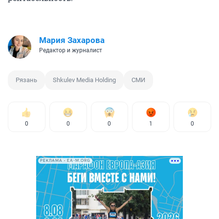
Мария Захарова
Редактор и журналист
Рязань
Shkulev Media Holding
СМИ
0
0
0
1
0
РЕКЛАМА • EA-M.ORG