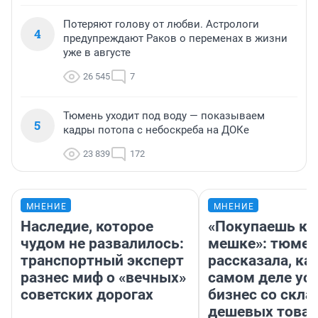
Потеряют голову от любви. Астрологи
4
предупреждают Раков о переменах в жизни
уже в августе
26 545
7
Тюмень уходит под воду — показываем
5
кадры потопа с небоскреба на ДОКе
23 839
172
МНЕНИЕ
МНЕНИЕ
Наследие, которое
«Покупаешь ко
чудом не развалилось:
мешке»: тюмен
транспортный эксперт
рассказала, как
разнес миф о «вечных»
самом деле ус
советских дорогах
бизнес со скл
дешевых това