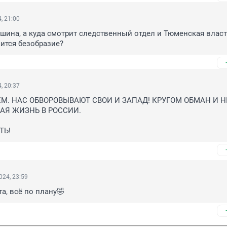
, 21:00
тишина, а куда смотрит следственный отдел и Тюменская власть
чится безобразие?
, 20:37
ЕМ. НАС ОБВОРОВЫВАЮТ СВОИ И ЗАПАД! КРУГОМ ОБМАН И Н
АЯ ЖИЗНЬ В РОССИИ.

ТЬ!
024, 23:59
та, всё по плану🤣