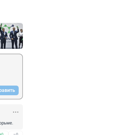
равить
юрьме.
+0
–0