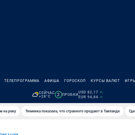
ТЕЛЕПРОГРАММА
АФИША
ГОРОСКОП
КУРСЫ ВАЛЮТ
ИГР
USD 82,17
СЕЙЧАС
2
ПРОБКИ
+28°C
EUR 94,84
м на реку
Тюменка показала, что странного продают в Таиланде
Где