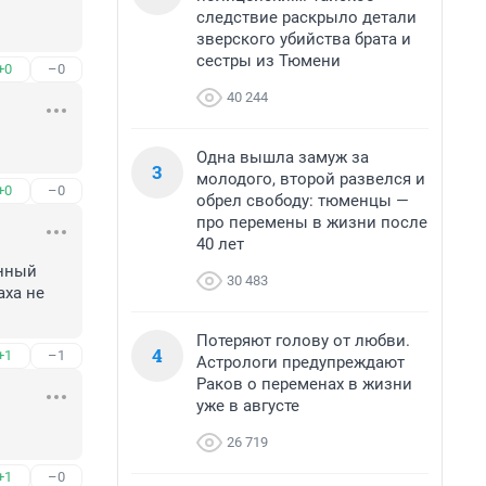
следствие раскрыло детали
зверского убийства брата и
сестры из Тюмени
+0
–0
40 244
Одна вышла замуж за
3
молодого, второй развелся и
+0
–0
обрел свободу: тюменцы —
про перемены в жизни после
40 лет
нный 
30 483
ха не 
Потеряют голову от любви.
4
+1
–1
Астрологи предупреждают
Раков о переменах в жизни
уже в августе
26 719
+1
–0