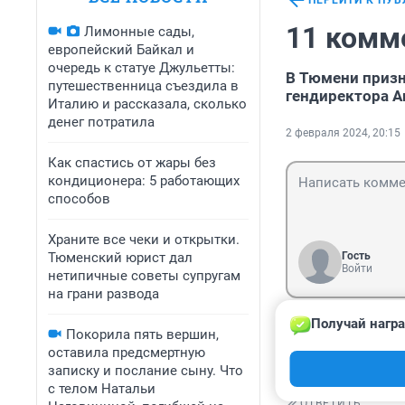
ПЕРЕЙТИ К ПУ
11 комм
Лимонные сады,
европейский Байкал и
очередь к статуе Джульетты:
В Тюмени призн
путешественница съездила в
гендиректора А
Италию и рассказала, сколько
денег потратила
2 февраля 2024, 20:15
Как спастись от жары без
кондиционера: 5 работающих
способов
Храните все чеки и открытки.
Тюменский юрист дал
Гость
Войти
нетипичные советы супругам
на грани развода
Получай награ
Гость
Покорила пять вершин,
4 февраля 2024
оставила предсмертную
Потому что кто 
записку и послание сыну. Что
с телом Натальи
ОТВЕТИТЬ