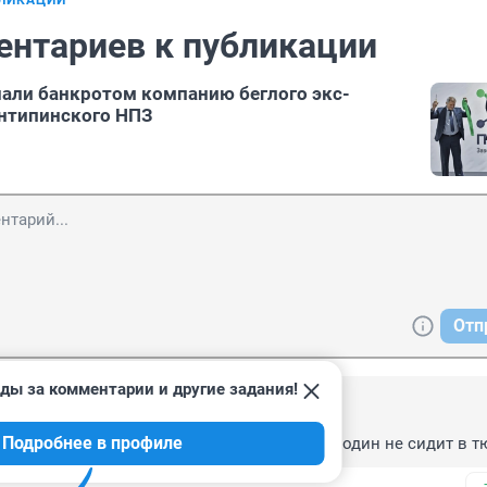
БЛИКАЦИИ
ентариев к публикации
али банкротом компанию беглого экс-
нтипинского НПЗ
Отп
ды за комментарии и другие задания!
, 19:32
Подробнее в профиле
ворует по крупному и делиться со всеми ни один не сидит в т