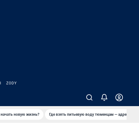
Ы
ZODY
 начать новую жизнь?
Где взять питьевую воду тюменцам — адреса