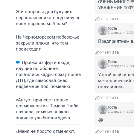
ОЧЕНЬ МНОГО!!!!!!!
УВАЖЕНИЕ 100
Эти вопросы для будущих
первоклассников под силу не
ОТВЕТИТЬ
всем взрослым. А вам?
Гость
2 февраля 2024
На Черноморском побережье
Предприятием в
закрыли пляжи: что там
происходит
ОТВЕТИТЬ
Пробка из фур и люди,
Гость
2 февраля 2024
идущие по обочине:
появились кадры сразу после
У этой шайки-ле
ДТП, где самосвал снес
металлический к
надземник под Тюменью
получилось.
ОТВЕТИТЬ
«Август принесет новые
возможности»: Тамара Глоба
Гость
назвала, кому из знаков
2 февраля 2024
зодиака улыбнется удача
😂
«Меня не просто отменяют,
ОТВЕТИТЬ