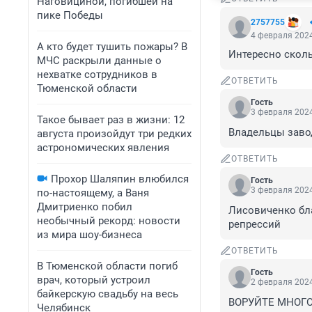
Наговициной, погибшей на
пике Победы
2757755
4 февраля 2024
А кто будет тушить пожары? В
Интересно сколь
МЧС раскрыли данные о
нехватке сотрудников в
ОТВЕТИТЬ
Тюменской области
Гость
3 февраля 2024
Такое бывает раз в жизни: 12
Владельцы завод
августа произойдут три редких
астрономических явления
ОТВЕТИТЬ
Прохор Шаляпин влюбился
Гость
3 февраля 2024
по-настоящему, а Ваня
Дмитриенко побил
Лисовиченко бла
необычный рекорд: новости
репрессий
из мира шоу-бизнеса
ОТВЕТИТЬ
В Тюменской области погиб
Гость
врач, который устроил
2 февраля 2024
байкерскую свадьбу на весь
ВОРУЙТЕ МНОГО!!!!
Челябинск