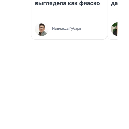
выглядела как фиаско
даже 
Надежда Губарь