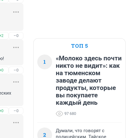
+2
–0
ТОП 5
«Молоко здесь почти
ю!
1
никто не видит»: как
+0
–0
на тюменском
заводе делают
продукты, которые
ских 
вы покупаете
каждый день
+0
–0
97 680
Думали, что говорят с
2
полицейским. Тайское