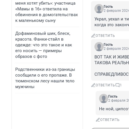
меня хотят убить»: участница
Гость
«Мамы в 16» ответила на
2 февраля 2024
обвинения в домогательствах
Украл, уехал и 
к маленькому сыну
когда это закон
Дофаминовый шик, блеск,
ОТВЕТИТЬ
красота. Фанки-стайл в
одежде: что это такое и как
Гость
2 февраля 2024
его носить — примеры
образов с фото
ВОТ ТАК И ЖИВ
ТАКОВА РЕАЛЬН
Родственники из-за границы
СПРАВЕДЛИВОС
сообщили о его пропаже. В
тюменском лесу нашли тело
ОТВЕТИТЬ
1
мужчины
Гость
2 февраля 2
Не ной, ципсо
ОТВЕТИТЬ