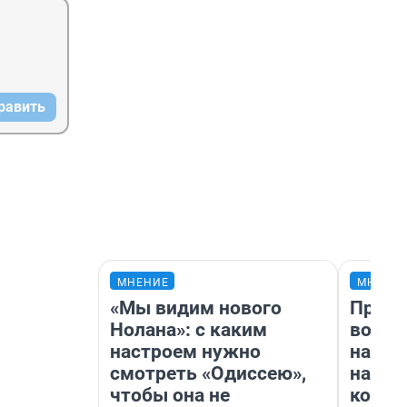
равить
МНЕНИЕ
МНЕНИ
«Мы видим нового
Прода
Нолана»: с каким
возьм
настроем нужно
нам г
смотреть «Одиссею»,
налог
чтобы она не
косне