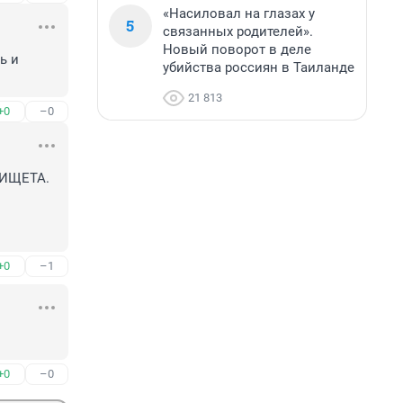
«Насиловал на глазах у
5
связанных родителей».
Новый поворот в деле
 и 
убийства россиян в Таиланде
21 813
+0
–0
ИЩЕТА. 
+0
–1
+0
–0