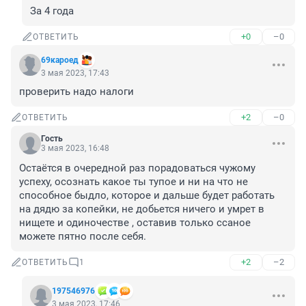
За 4 года
+0
–0
ОТВЕТИТЬ
69кароед
3 мая 2023, 17:43
проверить надо налоги
+2
–0
ОТВЕТИТЬ
Гость
3 мая 2023, 16:48
Остаётся в очередной раз порадоваться чужому 
успеху, осознать какое ты тупое и ни на что не 
способное быдло, которое и дальше будет работать 
на дядю за копейки, не добьется ничего и умрет в 
нищете и одиночестве , оставив только ссаное 
можете пятно после себя.
+2
–2
ОТВЕТИТЬ
1
197546976
3 мая 2023, 17:46