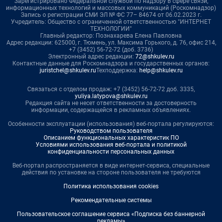
Зарегистрировано Федеральной службой по надзору в сфере связи,
информационных технологий и массовых коммуникаций (Роскомнадзор)
Запись о регистрации СМИ ЭЛ № ФС 77– 84674 от 06.02.2023 г.
Учредитель: Общество с ограниченной ответственностью "ИНТЕРНЕТ
ТЕХНОЛОГИИ"
Главный редактор: Познахарева Елена Павловна
Адрес редакции: 625000, г. Тюмень, ул. Максима Горького, д. 76, офис 214,
+7 (3452) 56-72-72 (доб. 3736)
Электронный адрес редакции:
72@shkulev.ru
Контактные данные для Роскомнадзора и государственных органов:
juristchel@shkulev.ru
Техподдержка:
help@shkulev.ru
Связаться с отделом продаж: +7 (3452) 56-72-72 доб. 3335,
yuliya.latypova@shkulev.ru
Редакция сайта не несет ответственности за достоверность
информации, содержащейся в рекламных объявлениях.
Особенности эксплуатации (использования) веб-портала регулируются:
Руководством пользователя
Описанием функциональных характеристик ПО
Условиями использования веб-портала и политикой
конфиденциальности персональных данных
Веб-портал распространяется в виде интернет-сервиса, специальные
действия по установке на стороне пользователя не требуются
Политика использования cookies
Рекомендательные системы
Пользовательское соглашение сервиса «Подписка без баннерной
рекламы»