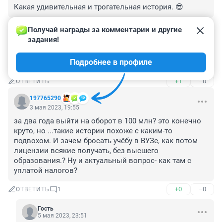
Какая удивительная и трогательная история. 😎
+0
–0
ОТВЕТИТЬ
Получай награды за комментарии и другие 
задания!
Гость
3 мая 2023, 21:00
Подробнее в профиле
Папа кто?
+1
–0
ОТВЕТИТЬ
197765290
3 мая 2023, 19:55
за два года выйти на оборот в 100 млн? это конечно 
круто, но ...такие истории похоже с каким-то 
подвохом. И зачем бросать учёбу в ВУЗе, как потом 
лицензии всякие получать, без высшего 
образования.? Ну и актуальный вопрос- как там с 
уплатой налогов?
+0
–0
ОТВЕТИТЬ
1
Гость
5 мая 2023, 23:51