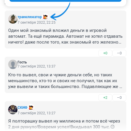
КОММЕНТАРИИ
4
транклюкатор
7 сентября 2022, 22:25
Один мой знакомый вложил деньги в игровой 
автомат. Та ещё пирамида. Автомат не хотел отдавать 
ничего! даже после того, как знакомый его железной 
трубой полчаса упрашивал... но ватомат просто потух 
+0
–0
и не стал больше общаться. так что не вкладывайте 
тем, кто с вами не разговаривает
Гость
7 сентября 2022, 13:37
Кто-то вывел, свои и чужие деньги себе, но таких 
меньшинство, кто-то и своих не получил, так как их 
уже вывели и таких большинство. Подавляющее же 
число нормальных людей с принципами просто в эту 
+2
–0
финансовую дженгу не играли.
СКИФ
7 сентября 2022, 13:27
Я полторашку вывел ну миллиона и потом всё через 
2 дня рухнуло!Вовремя успел!Вкидывал 300 тыс.😉