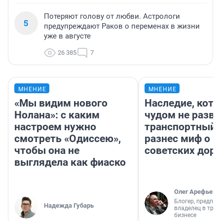
Потеряют голову от любви. Астрологи
5
предупреждают Раков о переменах в жизни
уже в августе
26 385
7
МНЕНИЕ
МНЕНИЕ
«Мы видим нового
Наследие, кото
Нолана»: с каким
чудом не разва
настроем нужно
транспортный 
смотреть «Одиссею»,
разнес миф о 
чтобы она не
советских доро
выглядела как фиаско
Олег Арефьев
Блогер, предпри
Надежда Губарь
владелец в тра
бизнесе