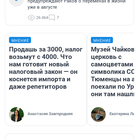
предупреждают Раков о переменах в жизни
уже в августе
26 464
7
МНЕНИЕ
МНЕНИЕ
Продашь за 3000, налог
Музей Чайковс
возьмут с 4000. Что
церковь с
нам готовит новый
самоцветами и
налоговый закон — он
символика ССС
коснется импорта и
Тюменцы на ав
даже репетиторов
поехали по Ура
они там нашли
Анастасия Завгородняя
Екатерина Лит