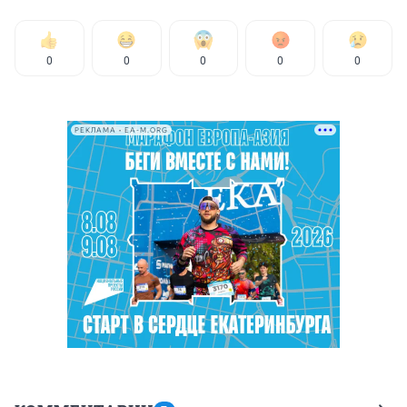
0
0
0
0
0
РЕКЛАМА • EA-M.ORG