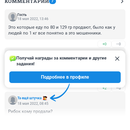
КОММЕНТАРИИ
7
Гость
18 мая 2022, 13:46
Это которые еду по 80 и 129 гр продают, было как у 
людей по 1 кг все понятно а это мошенники.
+0
–0
Гость
18 мая 2022, 08:50
Получай награды за комментарии и другие 
задания!
В общем, кадры решают всё. Работники либо 
развалят бизнес, либо будут работать так, что 
Подробнее в профиле
покупатель ничего не заметит.
+2
–0
Та ещё штучка
18 мая 2022, 08:45
Рибок кому продали?
+1
–0